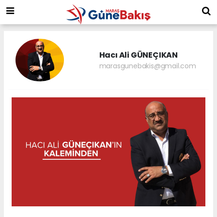
Hacı Ali GÜNEÇIKAN
marasgunebakis@gmail.com