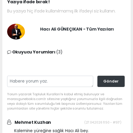
Yazıya ifade bırak !
Bu yazıya hiç ifade kullanılmamış ilk ifadeyi siz kullanın.
Hacı Ali GÜNEÇIKAN - Tüm Yazıları
Okuyucu Yorumları
(3)
Gönder
Yorum yazarak Topluluk Kuralları’nı kabul etmiş bulunuyor ve
marasgunebakis.com.tr sitesine yaptığınız yorumunuzla ilgili doğrudan
veya dolaylı tüm sorumluluğu tek başınıza üstleniyorsunuz. Yazılan tüm
yorumlardan site yönetimi hiçbir şekilde sorumlu tutulamaz.
Mehmet Kuzhan
(27.04.2026 11:50 - #517)
Kalemine yüreğine sağlık Hacı Ali bey.