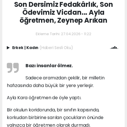
Son Dersimiz Fedakârlık, Son
Ödevimiz Vicdan... Ayla
öğretmen, Zeynep Arıkan
Ekleme Tarihi: 27.04.2026 - 11:22
Erkek
|
Kadın
(Haberi Sesli Oku)
Bazı insanlar ölmez.
Sadece aramızdan çekilir, bir milletin
hafızasında daha büyük bir yere yerleşir.
Ayla Kara öğretmen de öyle yaptı.
Bir okulun koridorunda, bir sınıfın kapısında,
korkudan birbirine sarılan çocukların önünde
yalnızca bir öğretmen olarak durmadı.