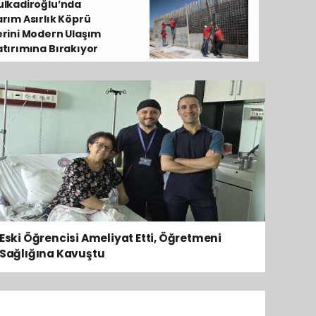
ulkadiroğlu’nda
Fethetti
arım Asırlık Köprü
erini Modern Ulaşım
atırımına Bırakıyor
Eski Öğrencisi Ameliyat Etti, Öğretmeni
Sağlığına Kavuştu