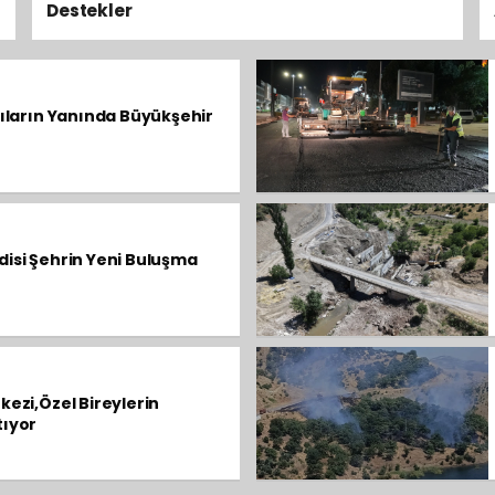
Destekler
lıların Yanında Büyükşehir
isi Şehrin Yeni Buluşma
ezi,Özel Bireylerin
tıyor