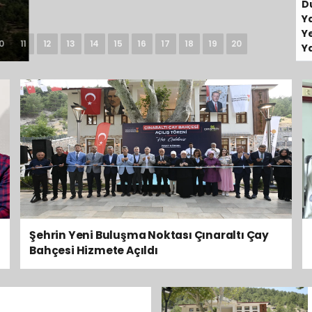
D
Y
Y
0
11
12
13
14
15
16
17
18
19
20
Y
Şehrin Yeni Buluşma Noktası Çınaraltı Çay
Bahçesi Hizmete Açıldı