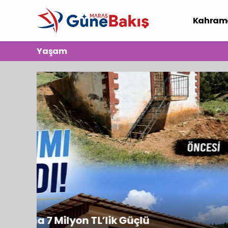
Kahram
Spor
S
Yaşam