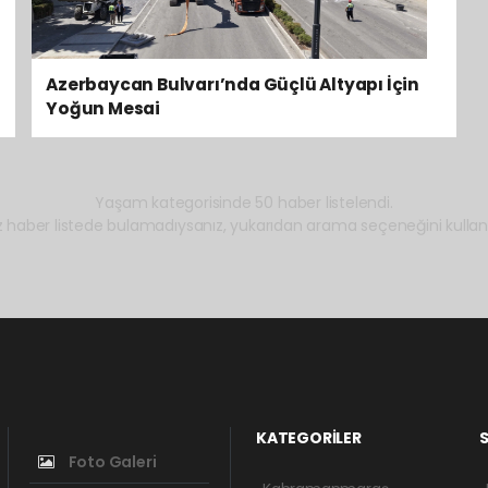
Azerbaycan Bulvarı’nda Güçlü Altyapı İçin
Yoğun Mesai
Yaşam kategorisinde 50 haber listelendi.
z haber listede bulamadıysanız, yukarıdan arama seçeneğini kullanab
KATEGORİLER
S
Foto Galeri