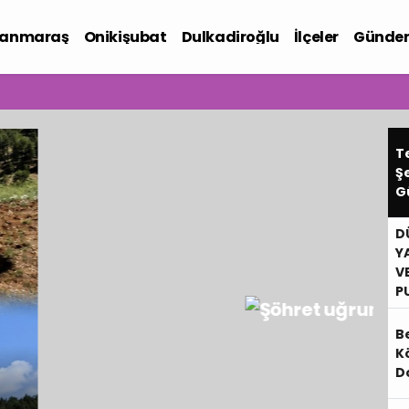
anmaraş
Onikişubat
Dulkadiroğlu
İlçeler
Günde
iyaset
T
Ş
G
D
Y
VE
P
Be
K
D
F