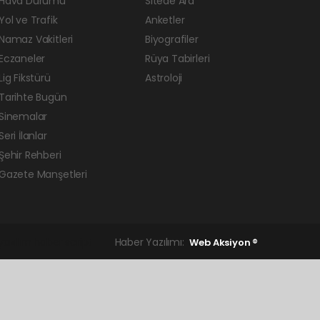
Hava Durumu
Sitede Ara
Yol ve Trafik
Anketler
Namaz Vakitleri
Biyografiler
Eczaneler
Rüya Tabirleri
Lig Fikstürü
Astroloji
Tarihte Bugün
Sinemalar
Seri İlanlar
Şehir Rehberi
Gazete Manşetleri
yazılım
haber script
Haber Yazılımı:
Web Aksiyon ®