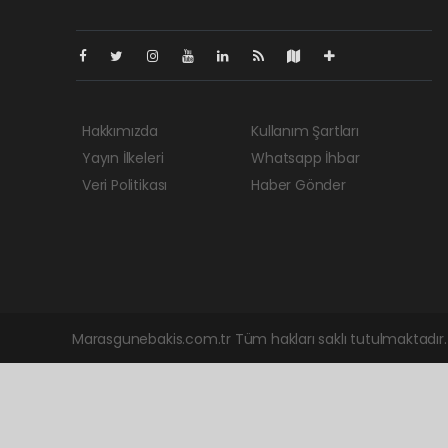
Hakkımızda
Kullanım Şartları
Yayın İlkeleri
Whatsapp İhbar
Veri Politikası
Haber Gönder
Marasgunebakis.com.tr Tüm hakları saklı tutulmaktadır