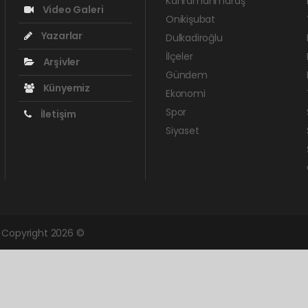
Kahramanmaraş
Video Galeri
Onikişubat
Yazarlar
Dulkadiroğlu
İlçeler
Arşivler
Gündem
Künyemiz
Ekonomi
Spor
İletişim
Siyaset
. Copyright 2026 ©
haber yazılımı
haber paketi
haber scripti
haber 