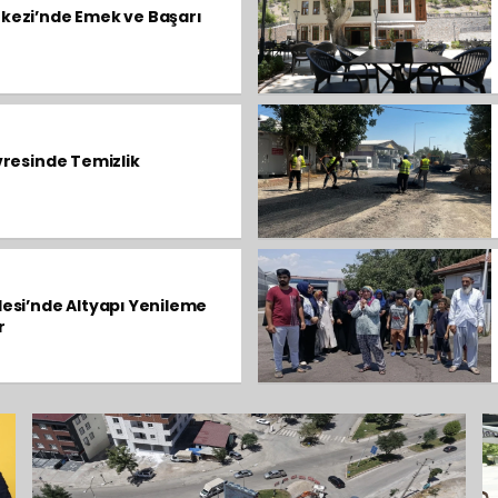
kezi’nde Emek ve Başarı
vresinde Temizlik
lesi’nde Altyapı Yenileme
r