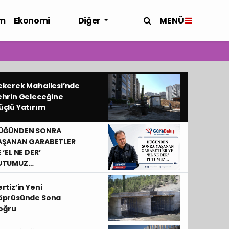
MENÜ
m
Ekonomi
Diğer
ekerek Mahallesi’nde
ehrin Geleceğine
üçlü Yatırım
ÜĞÜNDEN SONRA
AŞANAN GARABETLER
 ‘EL NE DER’
UTUMUZ…
rtiz’in Yeni
öprüsünde Sona
oğru
uarın Tatlı Durağı: Hafızoğlu Tatlıcılık Lezzet