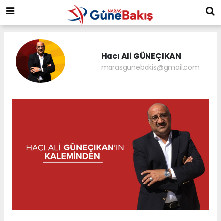
Hacı Ali GÜNEÇIKAN
marasgunebakis@gmail.com