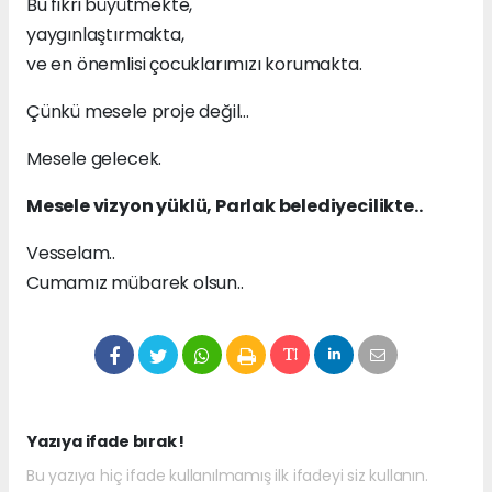
Bu fikri büyütmekte,
yaygınlaştırmakta,
ve en önemlisi çocuklarımızı korumakta.
Çünkü mesele proje değil…
Mesele gelecek.
Mesele vizyon yüklü, Parlak belediyecilikte..
Vesselam..
Cumamız mübarek olsun..
Yazıya ifade bırak !
Bu yazıya hiç ifade kullanılmamış ilk ifadeyi siz kullanın.