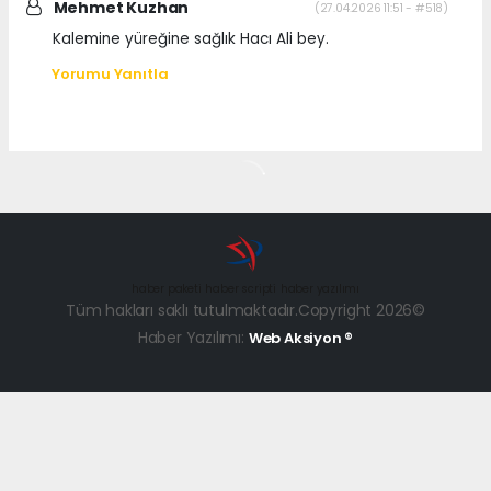
Mehmet Kuzhan
(27.04.2026 11:51 - #518)
Kalemine yüreğine sağlık Hacı Ali bey.
Yorumu Yanıtla
haber paketi
haber scripti
haber yazılımı
Tüm hakları saklı tutulmaktadır.Copyright 2026©
Haber Yazılımı:
Web Aksiyon ®