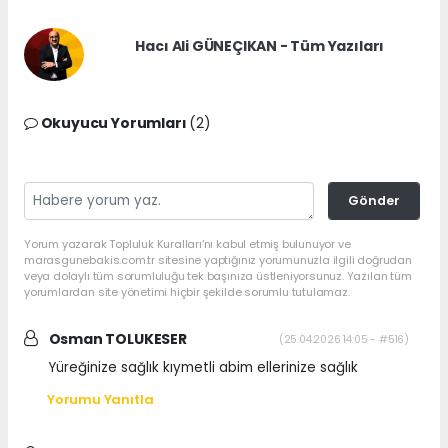
Hacı Ali GÜNEÇIKAN - Tüm Yazıları
Okuyucu Yorumları
(2)
Gönder
Yorum yazarak Topluluk Kuralları’nı kabul etmiş bulunuyor ve
marasgunebakis.com.tr sitesine yaptığınız yorumunuzla ilgili doğrudan
veya dolaylı tüm sorumluluğu tek başınıza üstleniyorsunuz. Yazılan tüm
yorumlardan site yönetimi hiçbir şekilde sorumlu tutulamaz.
Osman TOLUKESER
(25.04.2026 14:05 - #516)
Yüreğinize sağlık kıymetli abim ellerinize sağlık
Yorumu Yanıtla