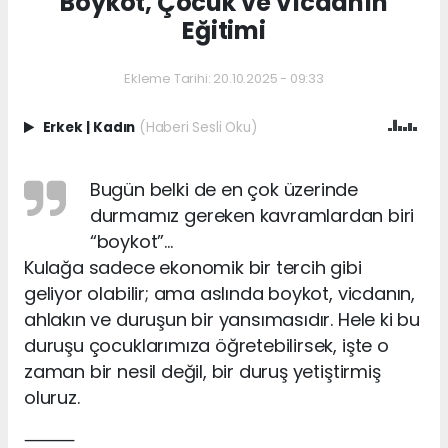
Boykot, Çocuk ve Vicdanın
Eğitimi
Ekleme Tarihi: 20.10.2025 - 09:33
Erkek
|
Kadın
(Haberi Sesli Oku)
Bugün belki de en çok üzerinde
durmamız gereken kavramlardan biri
“boykot”…
Kulağa sadece ekonomik bir tercih gibi
geliyor olabilir; ama aslında boykot, vicdanın,
ahlakın ve duruşun bir yansımasıdır. Hele ki bu
duruşu çocuklarımıza öğretebilirsek, işte o
zaman bir nesil değil, bir duruş yetiştirmiş
oluruz.
⸻