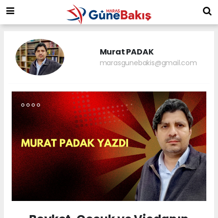
Murat PADAK
marasgunebakis@gmail.com