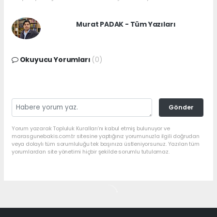
Murat PADAK - Tüm Yazıları
Okuyucu Yorumları
(0)
Gönder
Yorum yazarak Topluluk Kuralları’nı kabul etmiş bulunuyor ve
marasgunebakis.com.tr sitesine yaptığınız yorumunuzla ilgili doğrudan
veya dolaylı tüm sorumluluğu tek başınıza üstleniyorsunuz. Yazılan tüm
yorumlardan site yönetimi hiçbir şekilde sorumlu tutulamaz.