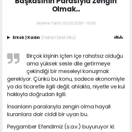
Başkasının Parasıyla Zengin
Olmak..
Ekleme Tarihi: 03.02.2026 - 13:09
Erkek
|
Kadın
(Haberi Sesli Oku)
Birçok kişinin içten içe rahatsız olduğu
ama yüksek sesle dile getirmeye
çekindiği bir meseleyi konuşmak
gerekiyor. Çünkü bu konu, sadece ekonomiyle
ya da ticaretle ilgili değil; ahlakla, niyetle ve kul
hakkıyla doğrudan ilgili.
İnsanların paralarıyla zengin olma hayali
kuranlara dair ciddi bir uyarı bu.
Peygamber Efendimiz (s.a.v.) buyuruyor ki: