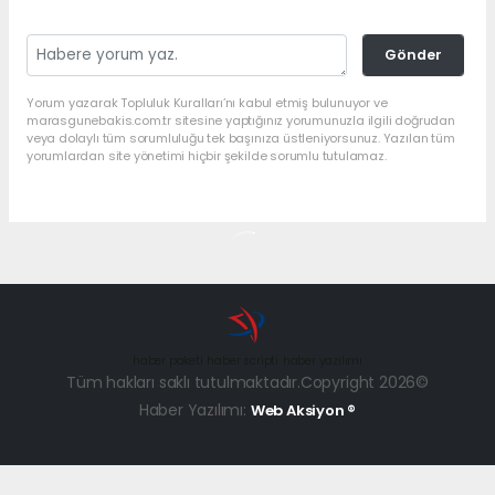
Gönder
Yorum yazarak Topluluk Kuralları’nı kabul etmiş bulunuyor ve
marasgunebakis.com.tr sitesine yaptığınız yorumunuzla ilgili doğrudan
veya dolaylı tüm sorumluluğu tek başınıza üstleniyorsunuz. Yazılan tüm
yorumlardan site yönetimi hiçbir şekilde sorumlu tutulamaz.
haber paketi
haber scripti
haber yazılımı
Tüm hakları saklı tutulmaktadır.Copyright 2026©
Haber Yazılımı:
Web Aksiyon ®