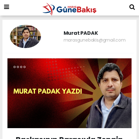
Murat PADAK
marasgunebakis@gmail.com