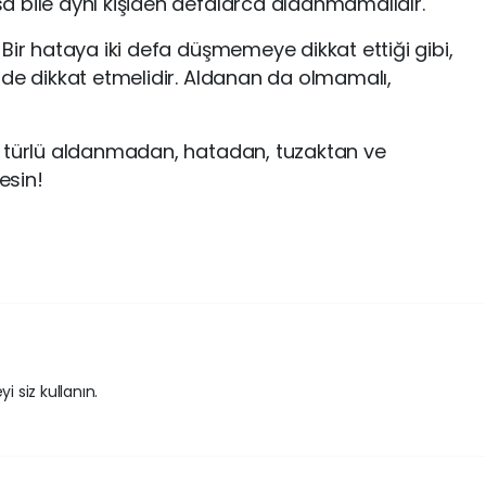
a bile aynı kişiden defalarca aldanmamalıdır.
Bir hataya iki defa düşmemeye dikkat ettiği gibi,
 de dikkat etmelidir. Aldanan da olmamalı,
r türlü aldanmadan, hatadan, tuzaktan ve
esin!
i siz kullanın.