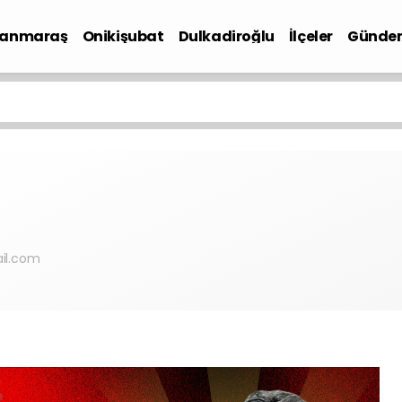
anmaraş
Onikişubat
Dulkadiroğlu
İlçeler
Günde
iyaset
il.com