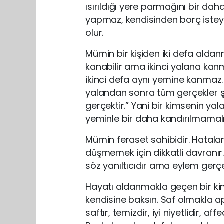
ısırıldığı yere parmağını bir dah
yapmaz, kendisinden borç iste
olur.
Mümin bir kişiden iki defa aldan
kanabilir ama ikinci yalana kan
ikinci defa aynı yemine kanmaz. 
yalandan sonra tüm gerçekler şü
gerçektir.” Yani bir kimsenin yal
yeminle bir daha kandırılmamalı
Mümin feraset sahibidir. Hatala
düşmemek için dikkatli davranır. 
söz yanıltıcıdır ama eylem gerçe
Hayatı aldanmakla geçen bir kims
kendisine baksın. Saf olmakla a
saftır, temizdir, iyi niyetlidir, af