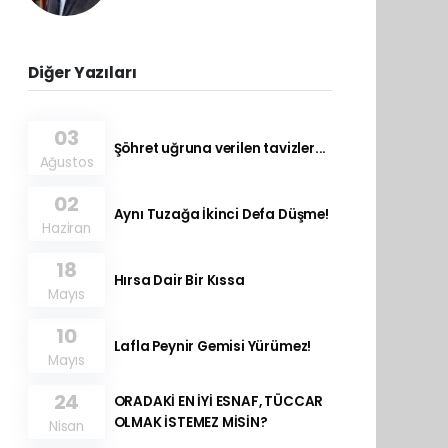
Diğer Yazıları
03
Şöhret uğruna verilen tavizler...
Ağustos
02
Aynı Tuzağa İkinci Defa Düşme!
Haziran
18
Hırsa Dair Bir Kıssa
Mayıs
10
Lafla Peynir Gemisi Yürümez!
Mayıs
24
ORADAKİ EN İYİ ESNAF, TÜCCAR
OLMAK İSTEMEZ MİSİN?
Nisan