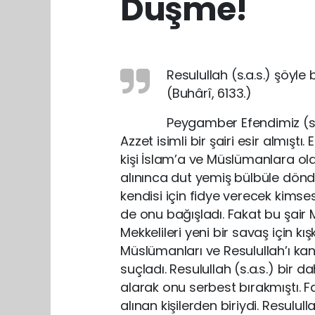
Düşme!
Resulullah (s.a.s.) şöyle 
(Buhârî, 6133.)
Peygamber Efendimiz (s.
Azzet isimli bir şairi esir almıştı.
kişi İslam’a ve Müslümanlara olan 
alınınca dut yemiş bülbüle döndü
kendisi için fidye verecek kimse
de onu bağışladı. Fakat bu şair 
Mekkelileri yeni bir savaş için k
Müslümanları ve Resulullah’ı kandır
suçladı. Resulullah (s.a.s.) bi
alarak onu serbest bırakmıştı. Fa
alınan kişilerden biriydi. Resulul