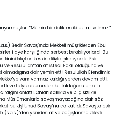
buyurmuştur: “Mümin bir delikten iki defa ısırılmaz.”
a.s.) Bedir Savaş’ında Mekkeli müşriklerden Ebu
 Esirler fidye karşılığında serbest bırakılıyorlardı. Bu
kinini kılıçtan keskin diliyle çıkarıyordu. Esir
 ve Resulullah’tan af istedi. Fakir olduğuna ve
si olmadığına dair yemin etti. Resulullah Efendimiz
Mekke’ye varır varmaz kaldığı yerden devam etti.
ışkırttı ve fidye ödemeden kurtulduğunu anlattı.
dığını anlattı. Onları saflıkla ve bilgisizlikle
r daha Müslümanlarla savaşmayacağına dair söz
kat bu kişi Uhud Savaşı’na da katıldı. Savaşta esir
lah (s.a.s.)’den yeniden af ve bağışlanma diledi.