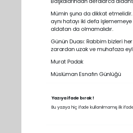
Başkalarından defalarca aldans
Mümin şuna da dikkat etmelidir. 
aynı hatayı iki defa işlememeye
aldatan da olmamalıdır.
Günün Duası: Rabbim bizleri he
zarardan uzak ve muhafaza eyl
Murat Padak
Müslüman Esnafın Günlüğü
Yazıya ifade bırak !
Bu yazıya hiç ifade kullanılmamış ilk ifadey