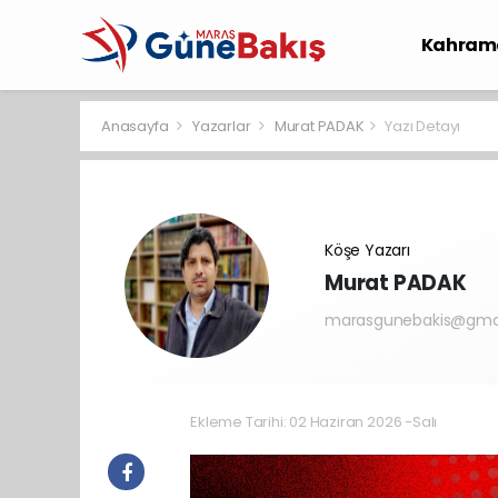
Kahram
Spor
S
Anasayfa
Yazarlar
Murat PADAK
Yazı Detayı
Köşe Yazarı
Murat PADAK
marasgunebakis@gma
Ekleme Tarihi: 02 Haziran 2026 -Salı