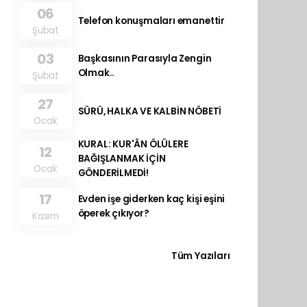
06
Telefon konuşmaları emanettir
Şubat
03
Başkasının Parasıyla Zengin
Olmak..
Şubat
27
SÜRÜ, HALKA VE KALBİN NÖBETİ
Ocak
KURAL: KUR'ÂN ÖLÜLERE
12
BAĞIŞLANMAK İÇİN
Ocak
GÖNDERİLMEDİ!
17
Evden işe giderken kaç kişi eşini
öperek çıkıyor?
Kasım
Tüm Yazıları