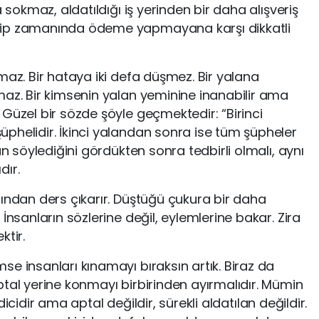
a sokmaz, aldatıldığı iş yerinden bir daha alışveriş
yip zamanında ödeme yapmayana karşı dikkatli
maz. Bir hataya iki defa düşmez. Bir yalana
maz. Bir kimsenin yalan yeminine inanabilir ama
Güzel bir sözde şöyle geçmektedir: “Birinci
phelidir. İkinci yalandan sonra ise tüm şüpheler
an söylediğini gördükten sonra tedbirli olmalı, aynı
dır.
rından ders çıkarır. Düştüğü çukura bir daha
İnsanların sözlerine değil, eylemlerine bakar. Zira
ktir.
e insanları kınamayı bıraksın artık. Biraz da
ptal yerine konmayı birbirinden ayırmalıdır. Mümin
fedicidir ama aptal değildir, sürekli aldatılan değildir.