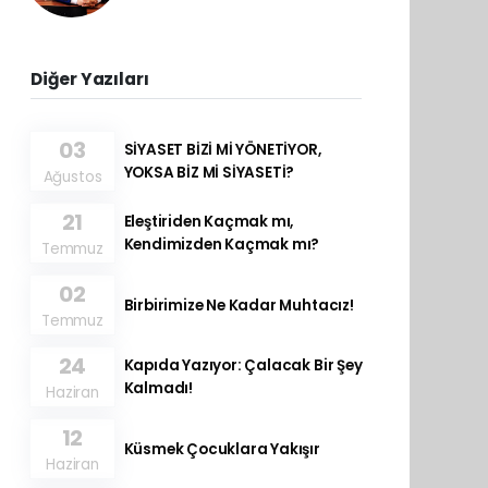
Diğer Yazıları
03
SİYASET BİZİ Mİ YÖNETİYOR,
YOKSA BİZ Mİ SİYASETİ?
Ağustos
21
Eleştiriden Kaçmak mı,
Kendimizden Kaçmak mı?
Temmuz
02
Birbirimize Ne Kadar Muhtacız!
Temmuz
24
Kapıda Yazıyor: Çalacak Bir Şey
Kalmadı!
Haziran
12
Küsmek Çocuklara Yakışır
Haziran