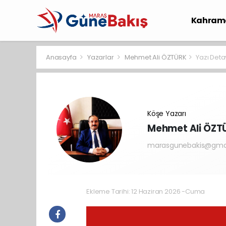
Kahram
Spor
S
Anasayfa
Yazarlar
Mehmet Ali ÖZTÜRK
Yazı Deta
Köşe Yazarı
Mehmet Ali ÖZT
marasgunebakis@gma
Ekleme Tarihi: 12 Haziran 2026 -Cuma