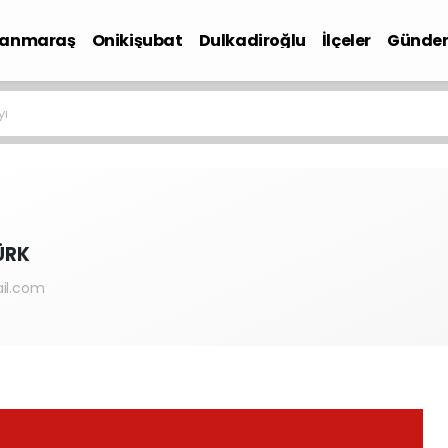
anmaraş
Onikişubat
Dulkadiroğlu
İlçeler
Günde
iyaset
yı
ÜRK
il.com