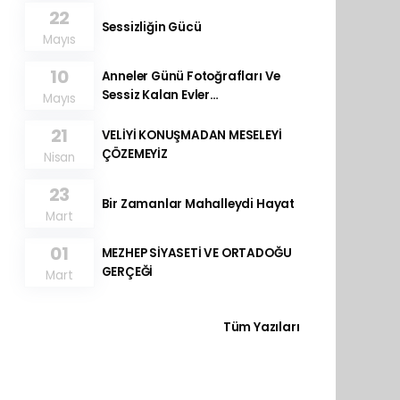
22
Sessizliğin Gücü
Mayıs
10
Anneler Günü Fotoğrafları Ve
Sessiz Kalan Evler…
Mayıs
21
VELİYİ KONUŞMADAN MESELEYİ
ÇÖZEMEYİZ
Nisan
23
Bir Zamanlar Mahalleydi Hayat
Mart
01
MEZHEP SİYASETİ VE ORTADOĞU
GERÇEĞİ
Mart
Tüm Yazıları