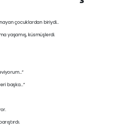
ayan çocuklardan biriydi…
şma yaşamış, küsmüşlerdi.
seviyorum…”
eri başka…”
or.
arıştırdı.