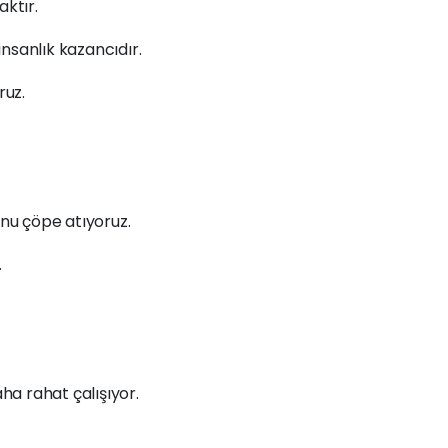
ktır.
nsanlık kazancıdır.
ruz.
unu çöpe atıyoruz.
.
a rahat çalışıyor.