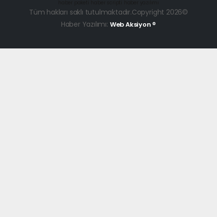
haber paketi
haber scripti
haber yazılımı
Tüm hakları saklı tutulmaktadır.Copyright 2026©
Haber Yazılımı:
Web Aksiyon ®