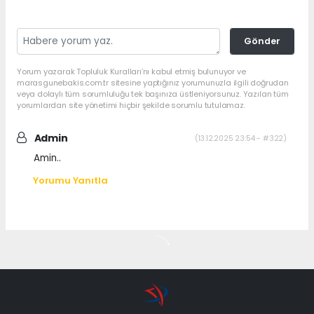
Gönder
Yorum yazarak Topluluk Kuralları’nı kabul etmiş bulunuyor ve
marasgunebakis.com.tr sitesine yaptığınız yorumunuzla ilgili doğrudan
veya dolaylı tüm sorumluluğu tek başınıza üstleniyorsunuz. Yazılan tüm
yorumlardan site yönetimi hiçbir şekilde sorumlu tutulamaz.
Admin
(13.12.2025 23:54 - #322)
Amin..
Yorumu Yanıtla