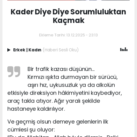
Kader Diye Diye Sorumluluktan
Kaçmak
Ekleme Tarihi: 13.12.2025 - 23:13
Erkek
|
Kadın
(Haberi Sesli Oku)
Bir trafik kazası düşünün…
Kırmızı ışıkta durmayan bir sürücü,
aşırı hız, uykusuzluk ya da alkolün
etkisiyle direksiyon hâkimiyetini kaybediyor,
araç takla atıyor. Ağır yaralı şekilde
hastaneye kaldırılıyor.
Ve geçmiş olsun demeye gelenlerin ilk
cümlesi şu oluyor: