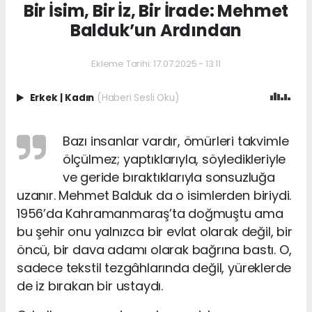
Bir İsim, Bir İz, Bir İrade: Mehmet
Balduk’un Ardından
Ekleme Tarihi: 17.07.2025 - 13:11
Erkek
|
Kadın
(Haberi Sesli Oku)
Bazı insanlar vardır, ömürleri takvimle
ölçülmez; yaptıklarıyla, söyledikleriyle
ve geride bıraktıklarıyla sonsuzluğa
uzanır. Mehmet Balduk da o isimlerden biriydi.
1956’da Kahramanmaraş’ta doğmuştu ama
bu şehir onu yalnızca bir evlat olarak değil, bir
öncü, bir dava adamı olarak bağrına bastı. O,
sadece tekstil tezgâhlarında değil, yüreklerde
de iz bırakan bir ustaydı.