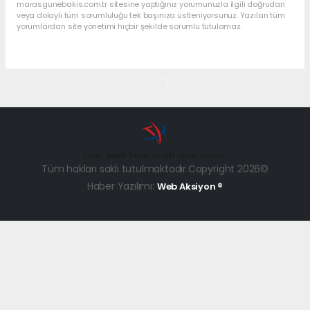
marasgunebakis.com.tr sitesine yaptığınız yorumunuzla ilgili doğrudan
veya dolaylı tüm sorumluluğu tek başınıza üstleniyorsunuz. Yazılan tüm
yorumlardan site yönetimi hiçbir şekilde sorumlu tutulamaz.
haber paketi
haber scripti
haber yazılımı
Tüm hakları saklı tutulmaktadır.Copyright 2026©
Haber Yazılımı:
Web Aksiyon ®