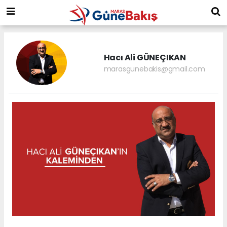
Hacı Ali GÜNEÇIKAN
marasgunebakis@gmail.com