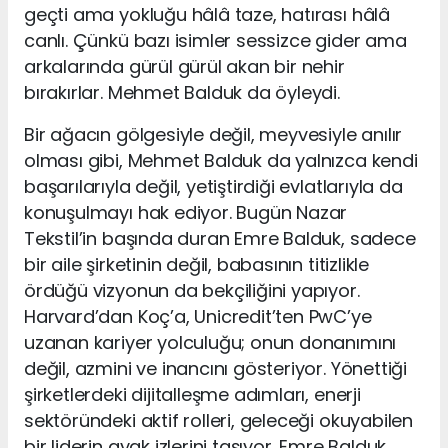
geçti ama yokluğu hâlâ taze, hatırası hâlâ
canlı. Çünkü bazı isimler sessizce gider ama
arkalarında gürül gürül akan bir nehir
bırakırlar. Mehmet Balduk da öyleydi.
Bir ağacın gölgesiyle değil, meyvesiyle anılır
olması gibi, Mehmet Balduk da yalnızca kendi
başarılarıyla değil, yetiştirdiği evlatlarıyla da
konuşulmayı hak ediyor. Bugün Nazar
Tekstil’in başında duran Emre Balduk, sadece
bir aile şirketinin değil, babasının titizlikle
ördüğü vizyonun da bekçiliğini yapıyor.
Harvard’dan Koç’a, Unicredit’ten PwC’ye
uzanan kariyer yolculuğu; onun donanımını
değil, azmini ve inancını gösteriyor. Yönettiği
şirketlerdeki dijitalleşme adımları, enerji
sektöründeki aktif rolleri, geleceği okuyabilen
bir liderin ayak izlerini taşıyor. Emre Balduk,