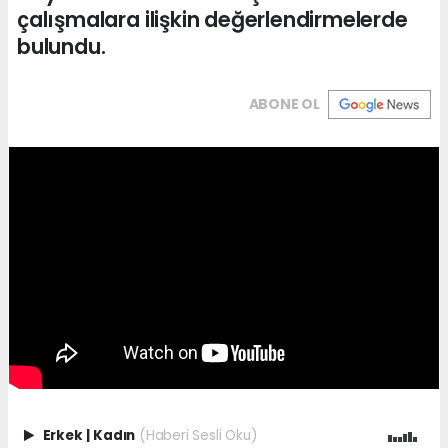
çalışmalara ilişkin değerlendirmelerde
bulundu.
ABONE OL
Erkek
|
Kadın
(Haberi Sesli Oku)