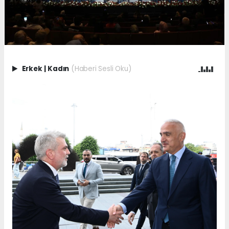
Erkek
|
Kadın
(Haberi Sesli Oku)