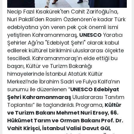
Necip Fazıl Kısakürek'ten Cahit Zarifoğlu'na,
Nuri Pakdil'den Rasim Özdenören'e kadar Türk
edebiyatına yön veren pek çok önemli ismi
yetiştiren Kahramanmaraş,
UNESCO
Yaratıcı
Şehirler Ağı'na "Edebiyat Şehri" olarak kabul
edilerek kültürel birikimini uluslararası ölçekte
tescilledi. Kahramanmaraş’ın elde ettiği bu
başarı, Kültür ve Turizm Bakanlığı
himayelerinde İstanbul Atatürk Kültür
Merkezi’nde İbrahim Sadri ve Fulya Kalfa’nın
sunumu ile düzenlenen “
UNESCO
Edebiyat
Şehri Kahramanmaraş
Uluslararası Tanıtım
Toplantısı” ile taçlandırıldı. Programa,
Kültür
ve Turizm Bakanı Mehmet Nuri Ersoy, 66.
Hükümet Tarım ve Orman Bakanı Prof. Dr.
Vahit Kirişci, İstanbul Valisi Davut Gül,