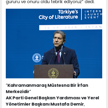
gururu ve onuru oldu tebrik ediyoruz” dedi.
“
Kahramanmaraş Müstesna Bir İrfan
Merkezidir
”
AK Parti Genel Başkan Yardımcısı ve Yerel
Yönetimler Başkanı Mustafa Demir
,