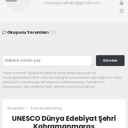
marasgunebakis@gmail.com
Okuyucu Yorumları
(0)
Gönder
Yorum yazarak Topluluk Kuralları’nı kabul etmiş bulunuyor ve
marasgunebakis.com.tr sitesine yaptığınız yorumunuzla ilgili doğrudan veya
dolaylı tüm sorumluluğu tek başınıza üstleniyorsunuz. Yazılan tüm
yorumlardan site yönetimi hiçbir şekilde sorumlu tutulamaz.
Anasayfa
Kahramanmaraş
UNESCO Dünya Edebiyat Şehri
Kahramanmaraş