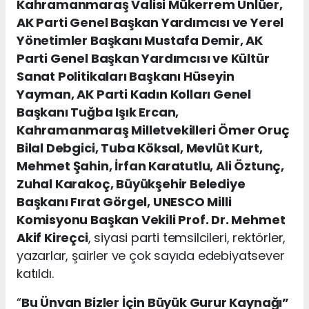
Kahramanmaraş Valisi Mükerrem Ünlüer,
AK Parti Genel Başkan Yardımcısı ve Yerel
Yönetimler Başkanı Mustafa Demir, AK
Parti Genel Başkan Yardımcısı ve Kültür
Sanat Politikaları Başkanı Hüseyin
Yayman, AK Parti Kadın Kolları Genel
Başkanı Tuğba Işık Ercan,
Kahramanmaraş Milletvekilleri Ömer Oruç
Bilal Debgici, Tuba Köksal, Mevlüt Kurt,
Mehmet Şahin, İrfan Karatutlu, Ali Öztunç,
Zuhal Karakoç, Büyükşehir Belediye
Başkanı Fırat Görgel, UNESCO Milli
Komisyonu Başkan Vekili Prof. Dr. Mehmet
Akif Kireçci
, siyasi parti temsilcileri, rektörler,
yazarlar, şairler ve çok sayıda edebiyatsever
katıldı.
“
Bu Ünvan Bizler İçin Büyük Gurur Kaynağı”