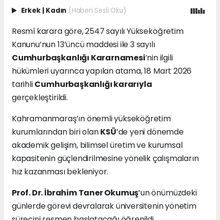
Erkek
|
Kadın
(Haberi Sesli Oku)
Resmî karara göre, 2547 sayılı Yükseköğretim
Kanunu’nun 13’üncü maddesi ile 3 sayılı
Cumhurbaşkanlığı Kararnamesi
’nin ilgili
hükümleri uyarınca yapılan atama, 18 Mart 2026
tarihli
Cumhurbaşkanlığı kararıyla
gerçekleştirildi.
Kahramanmaraş’ın önemli yükseköğretim
kurumlarından biri olan
KSÜ
’de yeni dönemde
akademik gelişim, bilimsel üretim ve kurumsal
kapasitenin güçlendirilmesine yönelik çalışmaların
hız kazanması bekleniyor.
Prof. Dr. İbrahim Taner Okumuş
’un önümüzdeki
günlerde görevi devralarak üniversitenin yönetim
.
sürecini resmen başlatacağı öğrenildi