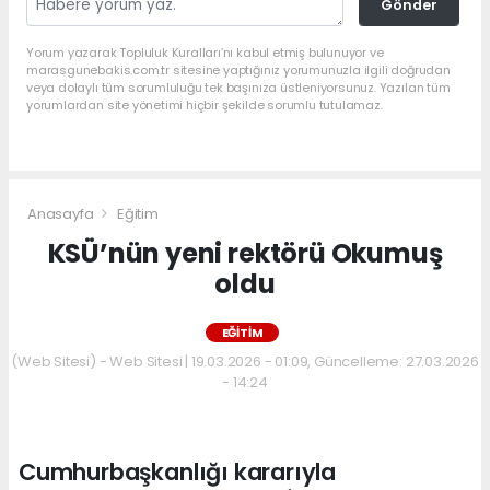
Gönder
Yorum yazarak Topluluk Kuralları’nı kabul etmiş bulunuyor ve
marasgunebakis.com.tr sitesine yaptığınız yorumunuzla ilgili doğrudan
veya dolaylı tüm sorumluluğu tek başınıza üstleniyorsunuz. Yazılan tüm
yorumlardan site yönetimi hiçbir şekilde sorumlu tutulamaz.
Anasayfa
Eğitim
KSÜ’nün yeni rektörü Okumuş
oldu
EĞITIM
(Web Sitesi) - Web Sitesi | 19.03.2026 - 01:09, Güncelleme: 27.03.2026
- 14:24
Cumhurbaşkanlığı kararıyla