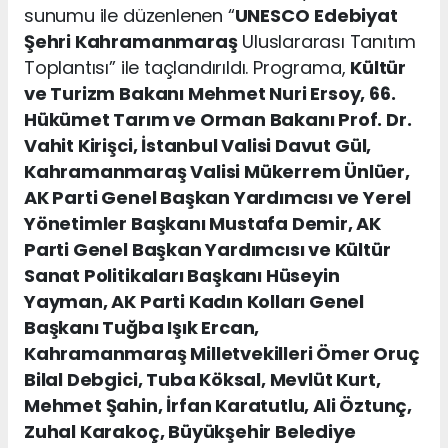
sunumu ile düzenlenen “
UNESCO
Edebiyat
Şehri Kahramanmaraş
Uluslararası Tanıtım
Toplantısı” ile taçlandırıldı. Programa,
Kültür
ve Turizm Bakanı Mehmet Nuri Ersoy, 66.
Hükümet Tarım ve Orman Bakanı Prof. Dr.
Vahit Kirişci, İstanbul Valisi Davut Gül,
Kahramanmaraş Valisi Mükerrem Ünlüer,
AK Parti Genel Başkan Yardımcısı ve Yerel
Yönetimler Başkanı Mustafa Demir, AK
Parti Genel Başkan Yardımcısı ve Kültür
Sanat Politikaları Başkanı Hüseyin
Yayman, AK Parti Kadın Kolları Genel
Başkanı Tuğba Işık Ercan,
Kahramanmaraş Milletvekilleri Ömer Oruç
Bilal Debgici, Tuba Köksal, Mevlüt Kurt,
Mehmet Şahin, İrfan Karatutlu, Ali Öztunç,
Zuhal Karakoç, Büyükşehir Belediye