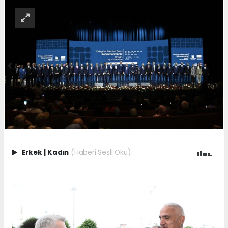
Erkek
|
Kadın
(Haberi Sesli Oku)