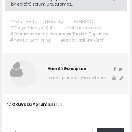
bir editörü sorumlu tutulamaz...
#Kültür ve Turizm Bakanlığı
#UNESCO
#Dünya Edebiyat Şehri
#Kahramanmaraş
#Kahramanmaraş Uluslararası Tanıtım Toplantısı
#Yaratıcı Şehriler Ağı
#Necip Fazıl Kısakürek
Hacı Ali Güneçıkan
marasgunebakis@gmail.com
Okuyucu Yorumları
(0)