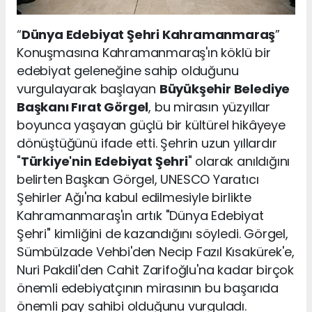
“
Dünya Edebiyat Şehri Kahramanmaraş
”
Konuşmasına Kahramanmaraş'ın köklü bir
edebiyat geleneğine sahip olduğunu
vurgulayarak başlayan
Büyükşehir Belediye
Başkanı Fırat Görgel
, bu mirasın yüzyıllar
boyunca yaşayan güçlü bir kültürel hikâyeye
dönüştüğünü ifade etti. Şehrin uzun yıllardır
"
Türkiye'nin Edebiyat Şehri
" olarak anıldığını
belirten Başkan Görgel, UNESCO Yaratıcı
Şehirler Ağı'na kabul edilmesiyle birlikte
Kahramanmaraş'ın artık "Dünya Edebiyat
Şehri" kimliğini de kazandığını söyledi. Görgel,
Sümbülzade Vehbi'den Necip Fazıl Kısakürek'e,
Nuri Pakdil'den Cahit Zarifoğlu'na kadar birçok
önemli edebiyatçının mirasının bu başarıda
önemli pay sahibi olduğunu vurguladı.