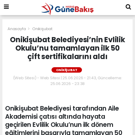
Anasayfa
Onikişubat
Onikişubat Belediyesi’nin Evlilik
Okulu’nu tamamlayan ilk 50
çift sertifikalarını aldı
ONIKIŞUBAT
(Web Sitesi) - Web Sitesi | 25.06.2026 - 21:43, Güncelleme:
25.06.2026 - 23:38
Onikişubat Belediyesi tarafından Aile
Akademisi çatısı altında hayata
geçirilen Evlilik Okulu’nun ilk dönem
eğitimlerini başarıyla tamamlayan 50