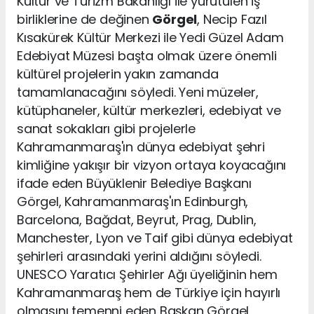
Kültür ve Turizm Bakanlığı ile yürütülen iş
birliklerine de değinen
Görgel
, Necip Fazıl
Kısakürek Kültür Merkezi ile Yedi Güzel Adam
Edebiyat Müzesi başta olmak üzere önemli
kültürel projelerin yakın zamanda
tamamlanacağını söyledi. Yeni müzeler,
kütüphaneler, kültür merkezleri, edebiyat ve
sanat sokakları gibi projelerle
Kahramanmaraş'ın dünya edebiyat şehri
kimliğine yakışır bir vizyon ortaya koyacağını
ifade eden Büyüklenir Belediye Başkanı
Görgel, Kahramanmaraş'ın Edinburgh,
Barcelona, Bağdat, Beyrut, Prag, Dublin,
Manchester, Lyon ve Taif gibi dünya edebiyat
şehirleri arasındaki yerini aldığını söyledi.
UNESCO Yaratıcı Şehirler Ağı üyeliğinin hem
Kahramanmaraş hem de Türkiye için hayırlı
olmasını temenni eden Başkan Görgel,