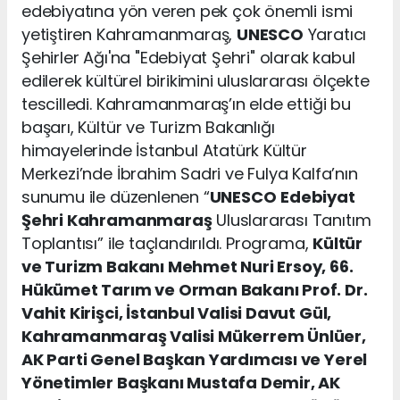
edebiyatına yön veren pek çok önemli ismi
yetiştiren Kahramanmaraş,
UNESCO
Yaratıcı
Şehirler Ağı'na "Edebiyat Şehri" olarak kabul
edilerek kültürel birikimini uluslararası ölçekte
tescilledi. Kahramanmaraş’ın elde ettiği bu
başarı, Kültür ve Turizm Bakanlığı
himayelerinde İstanbul Atatürk Kültür
Merkezi’nde İbrahim Sadri ve Fulya Kalfa’nın
sunumu ile düzenlenen “
UNESCO
Edebiyat
Şehri Kahramanmaraş
Uluslararası Tanıtım
Toplantısı” ile taçlandırıldı. Programa,
Kültür
ve Turizm Bakanı Mehmet Nuri Ersoy, 66.
Hükümet Tarım ve Orman Bakanı Prof. Dr.
Vahit Kirişci, İstanbul Valisi Davut Gül,
Kahramanmaraş Valisi Mükerrem Ünlüer,
AK Parti Genel Başkan Yardımcısı ve Yerel
Yönetimler Başkanı Mustafa Demir, AK