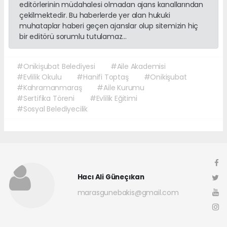
editörlerinin müdahalesi olmadan ajans kanallarından
çekilmektedir. Bu haberlerde yer alan hukuki
muhataplar haberi geçen ajanslar olup sitemizin hiç
bir editörü sorumlu tutulamaz...
#Onikişubat Belediyesi
#Aile Akademisi
#Evlilik Okulu
#Hanifi Toptaş
#Onikişubat
#Kahramanmaraş
#Aile Kurumu
#Sertifika Töreni
#Evlilik Eğitimi
#Sosyal Belediyecilik
Hacı Ali Güneçıkan
marasgunebakis@gmail.com