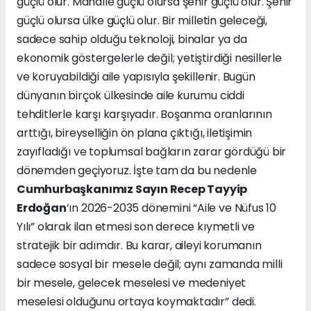
güçlü olur. Mahalle güçlü olursa şehir güçlü olur. Şehir
güçlü olursa ülke güçlü olur. Bir milletin geleceği,
sadece sahip olduğu teknoloji, binalar ya da
ekonomik göstergelerle değil; yetiştirdiği nesillerle
ve koruyabildiği aile yapısıyla şekillenir. Bugün
dünyanın birçok ülkesinde aile kurumu ciddi
tehditlerle karşı karşıyadır. Boşanma oranlarının
arttığı, bireyselliğin ön plana çıktığı, iletişimin
zayıfladığı ve toplumsal bağların zarar gördüğü bir
dönemden geçiyoruz. İşte tam da bu nedenle
Cumhurbaşkanımız Sayın Recep Tayyip
Erdoğan
’ın 2026-2035 dönemini “Aile ve Nüfus 10
Yılı” olarak ilan etmesi son derece kıymetli ve
stratejik bir adımdır. Bu karar, aileyi korumanın
sadece sosyal bir mesele değil; aynı zamanda milli
bir mesele, gelecek meselesi ve medeniyet
meselesi olduğunu ortaya koymaktadır” dedi.