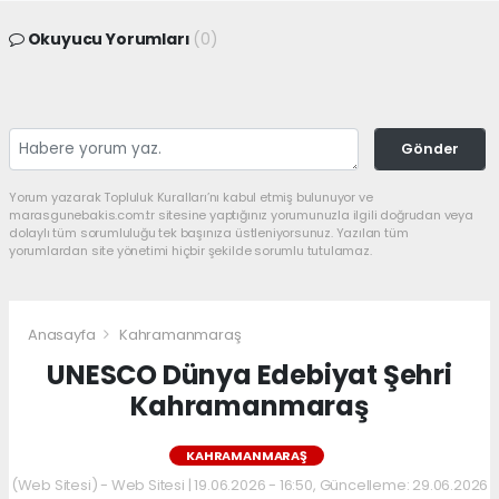
Okuyucu Yorumları
(0)
Gönder
Yorum yazarak Topluluk Kuralları’nı kabul etmiş bulunuyor ve
marasgunebakis.com.tr sitesine yaptığınız yorumunuzla ilgili doğrudan veya
dolaylı tüm sorumluluğu tek başınıza üstleniyorsunuz. Yazılan tüm
yorumlardan site yönetimi hiçbir şekilde sorumlu tutulamaz.
Anasayfa
Kahramanmaraş
UNESCO Dünya Edebiyat Şehri
Kahramanmaraş
KAHRAMANMARAŞ
(Web Sitesi) - Web Sitesi | 19.06.2026 - 16:50, Güncelleme: 29.06.2026