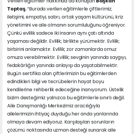
Verilen eğitimler hakkında da konuşan
Başkan
Toptaş
, “Burada verilen eğitimlerle çiftlerimiz;
iletişimi, empatiyi, sabrı, ortak yaşam kültürünü, kriz
yönetimini ve aile olmanın sorumluluğunu öğreniyor.
Çünkü evlilik sadece iki insanın aynı çatı altında
yaşaması değildir. Evlilik; birlikte yürümektir. Evlilik;
birbirini anlamaktır. Evlilik; zor zamanlarda omuz
omuza verebilmektir. Evlilik; sevginin yanında saygıyı,
fedakârlığın yanında anlayışı da yaşatabilmektir.
Bugün sertifika alan çiftlerimizin bu eğitimlerden
edindikleri bilgi ve tecrübelerin hayat boyu
kendilerine rehberlik edeceğine inanıyorum. Üstelik
bizim desteğimiz yalnızca bu eğitimlerle sınırlı değil.
Aile Danışmanlığı Merkezimiz aracılığıyla
ailelerimizin ihtiyaç duyduğu her anda yanlarında
olmaya devam ediyoruz. Karşılaşılan sorunların
çözümü noktasında uzman desteği sunarak aile