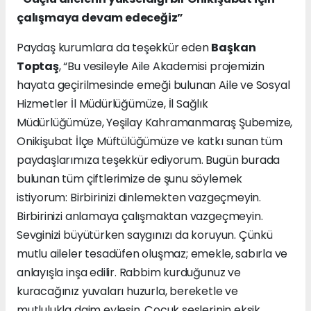
çalışmaya devam edeceğiz”
Paydaş kurumlara da teşekkür eden
Başkan
Toptaş
, “Bu vesileyle Aile Akademisi projemizin
hayata geçirilmesinde emeği bulunan Aile ve Sosyal
Hizmetler İl Müdürlüğümüze, İl Sağlık
Müdürlüğümüze, Yeşilay Kahramanmaraş Şubemize,
Onikişubat İlçe Müftülüğümüze ve katkı sunan tüm
paydaşlarımıza teşekkür ediyorum. Bugün burada
bulunan tüm çiftlerimize de şunu söylemek
istiyorum: Birbirinizi dinlemekten vazgeçmeyin.
Birbirinizi anlamaya çalışmaktan vazgeçmeyin.
Sevginizi büyütürken saygınızı da koruyun. Çünkü
mutlu aileler tesadüfen oluşmaz; emekle, sabırla ve
anlayışla inşa edilir. Rabbim kurduğunuz ve
kuracağınız yuvaları huzurla, bereketle ve
mutlulukla daim eylesin. Çocuk seslerinin eksik