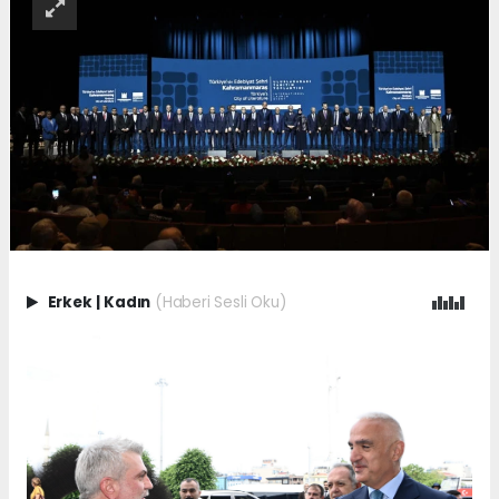
Erkek
|
Kadın
(Haberi Sesli Oku)