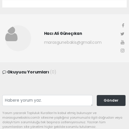
Hacı Ali Güneçıkan
marasgunebakis@gmail.com
Okuyucu Yorumları
(0)
Gönder
Yorum yazarak Topluluk Kuralları’nı kabul etmiş bulunuyor ve
marasgunebakis.com.tr sitesine yaptığınız yorumunuzla ilgili doğrudan veya
dolaylı tüm sorumluluğu tek başınıza üstleniyorsunuz. Yazılan tüm
yorumlardan site yönetimi hiçbir şekilde sorumlu tutulamaz.