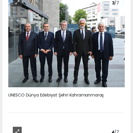
3
/7
UNESCO Dünya Edebiyat Şehri Kahramanmaraş
4
/7