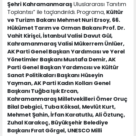
Şehri Kahramanmaraş
Uluslararası Tanıtım
Toplantısı” ile taçlandırıldı. Programa,
Kültür
ve Turizm Bakanı Mehmet Nuri Ersoy, 66.
Hükümet Tarım ve Orman Bakanı Prof. Dr.
Vahit Kirişci, İstanbul Valisi Davut Gül,
Kahramanmaraş Valisi Mükerrem Ünlüer,
AK Parti Genel Başkan Yardımcısı ve Yerel
Yönetimler Başkanı Mustafa Demir, AK
Parti Genel Başkan Yardımcısı ve Kültür
Sanat Politikaları Başkanı Hüseyin
Yayman, AK Parti Kadın Kolları Genel
Başkanı Tuğba Işık Ercan,
Kahramanmaraş Milletvekilleri Ömer Oruç
Bilal Debgici, Tuba Köksal, Mevlüt Kurt,
Mehmet Şahin, İrfan Karatutlu, Ali Öztunç,
Zuhal Karakoç, Büyükşehir Belediye
Başkanı Fırat Görgel, UNESCO Milli