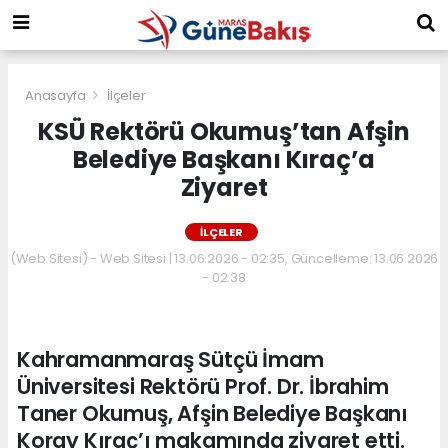
Anasayfa
İlçeler
KSÜ Rektörü Okumuş’tan Afşin
Belediye Başkanı Kıraç’a
Ziyaret
İLÇELER
(Web Sitesi) - Web Sitesi | 13.06.2026 - 02:35, Güncelleme: 13.06.2026
- 02:38
Kahramanmaraş Sütçü İmam
Üniversitesi Rektörü Prof. Dr. İbrahim
Taner Okumuş, Afşin Belediye Başkanı
Koray Kıraç’ı makamında ziyaret etti.