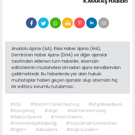
K.MARAŞ HABERİ
Anadolu Ajansı (AA), İhlas Haber Ajansı (İHA),
Demirören Haber Ajansı (DHA) ve diğer ajanslar
tarafından eklenen tüm haberler, sitemizin
editörlerinin müdahalesi olmadan ajans kanallarından
çekilmektedir. Bu haberlerde yer alan hukuki
muhataplar haberi geçen ajanslar olup sitemizin hiç
bir editörü sorumlu tutulamaz...
#KSÜ
#İbrahimTanerOkumuş
#AfşinBelediyesi
#KorayKıraç
#Afşin
#Kahramanmaraş
#RektörZiyareti
#YerelYönetim
#ÜniversiteŞehirİşbirliği
#SütçüİmamÜniversitesi
#Eğitim
#Akademi
#AfşinGündem