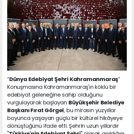
“
Dünya Edebiyat Şehri Kahramanmaraş
”
Konuşmasına Kahramanmaraş'ın köklü bir
edebiyat geleneğine sahip olduğunu
vurgulayarak başlayan
Büyükşehir Belediye
Başkanı Fırat Görgel
, bu mirasın yüzyıllar
boyunca yaşayan güçlü bir kültürel hikâyeye
dönüştüğünü ifade etti. Şehrin uzun yıllardır
"
Türkiye'nin Edebiyat Şehri
" olarak anıldığını