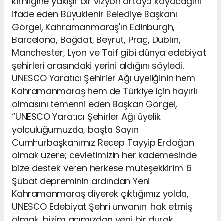
kimliğine yakışır bir vizyon ortaya koyacağını
ifade eden Büyüklenir Belediye Başkanı
Görgel, Kahramanmaraş'ın Edinburgh,
Barcelona, Bağdat, Beyrut, Prag, Dublin,
Manchester, Lyon ve Taif gibi dünya edebiyat
şehirleri arasındaki yerini aldığını söyledi.
UNESCO Yaratıcı Şehirler Ağı üyeliğinin hem
Kahramanmaraş hem de Türkiye için hayırlı
olmasını temenni eden Başkan Görgel,
“UNESCO Yaratıcı Şehirler Ağı üyelik
yolculuğumuzda, başta Sayın
Cumhurbaşkanımız Recep Tayyip Erdoğan
olmak üzere; devletimizin her kademesinde
bize destek veren herkese müteşekkirim. 6
Şubat depreminin ardından Yeni
Kahramanmaraş diyerek çıktığımız yolda,
UNESCO Edebiyat Şehri unvanını hak etmiş
olmak, bizim açımızdan yeni bir durak.