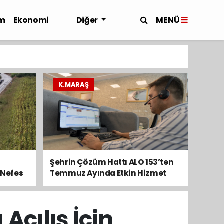
MENÜ
m
Ekonomi
Diğer
K.MARAŞ
Şehrin Çözüm Hattı ALO 153’ten
 Nefes
Temmuz Ayında Etkin Hizmet
çılış İçin