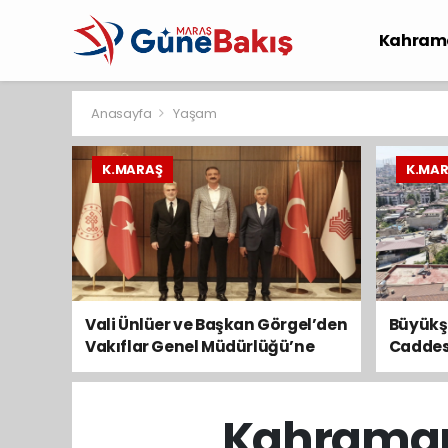
Kahram
Spor
S
Anasayfa
Yaşam
K.MARAŞ
K.MA
Vali Ünlüer ve Başkan Görgel’den
Büyükşe
Vakıflar Genel Müdürlüğü’ne
Caddesi
ziyaret
Serimi
Kahramanm