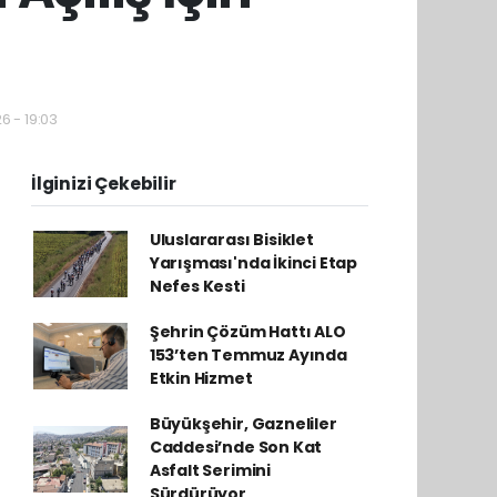
6 - 19:03
İlginizi Çekebilir
Uluslararası Bisiklet
Yarışması'nda İkinci Etap
Nefes Kesti
Şehrin Çözüm Hattı ALO
153’ten Temmuz Ayında
Etkin Hizmet
Büyükşehir, Gazneliler
Caddesi’nde Son Kat
Asfalt Serimini
Sürdürüyor