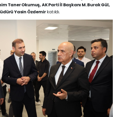
ahim Taner Okumuş, AK Parti İl Başkanı M. Burak Gül,
l Müdürü Yasin Özdemir
katıldı.