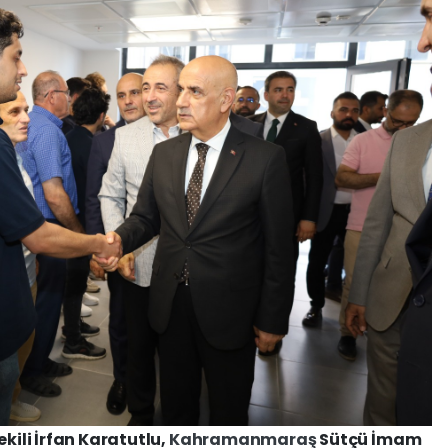
ekili İrfan Karatutlu,
Kahramanmaraş
Sütçü İmam