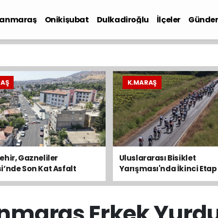
anmaraş
Onikişubat
Dulkadiroğlu
İlçeler
Günde
iyaset
RAŞ
K.MARAŞ
hir, Gazneliler
Uluslararası Bisiklet
’nde Son Kat Asfalt
Yarışması'nda İkinci Etap
ni Sürdürüyor
Kesti
araş Erkek Yurdu A