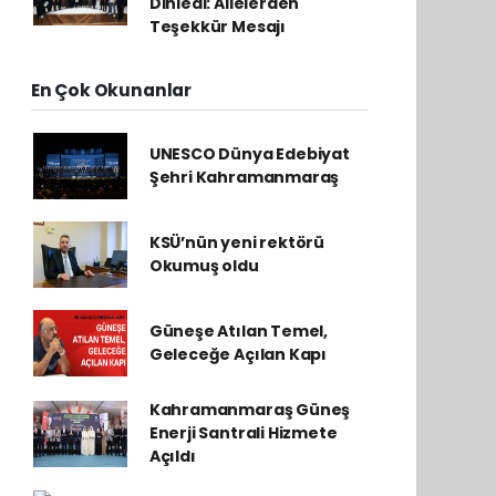
Dinledi: Ailelerden
Teşekkür Mesajı
En Çok Okunanlar
UNESCO Dünya Edebiyat
Şehri Kahramanmaraş
KSÜ’nün yeni rektörü
Okumuş oldu
Güneşe Atılan Temel,
Geleceğe Açılan Kapı
Kahramanmaraş Güneş
Enerji Santrali Hizmete
Açıldı