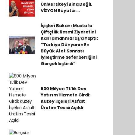
Üniversiteyi Bina Değil,
VİZYON Büyütür...
İçişleri Bakanı Mustafa
Çiftçi İlk Resmi Ziyaretini
Kahramanmaraş’a Yaptı:
“Türkiye Dünyanın En
Büyük Afet Sonrası
İyileştirme Seferberliğini
Gerçekleştirdi”
800 Milyon TL’lik Dev
Yatırım Hizmete Girdi:
Kuzey İlçeleri Asfalt
Üretim Tesisi Açıldı