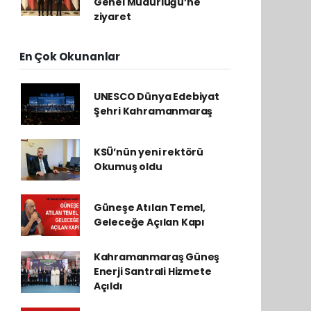
Genel Müdürlüğü’ne
ziyaret
En Çok Okunanlar
UNESCO Dünya Edebiyat
Şehri Kahramanmaraş
KSÜ’nün yeni rektörü
Okumuş oldu
Güneşe Atılan Temel,
Geleceğe Açılan Kapı
Kahramanmaraş Güneş
Enerji Santrali Hizmete
Açıldı