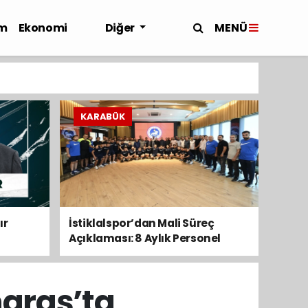
MENÜ
m
Ekonomi
Diğer
KARABÜK
ır
İstiklalspor’dan Mali Süreç
Açıklaması: 8 Aylık Personel
Maaşları Ödendi
maraş’ta