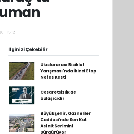
 Duman
6 - 15:12
İlginizi Çekebilir
Uluslararası Bisiklet
Yarışması'nda İkinci Etap
Nefes Kesti
Cesaretsizlik de
bulaşıcıdır
Büyükşehir, Gazneliler
Caddesi’nde Son Kat
Asfalt Serimini
Sürdürüyor