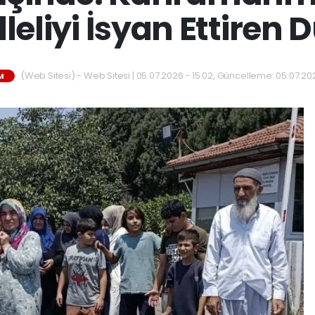
leliyi İsyan Ettiren
(Web Sitesi) - Web Sitesi | 05.07.2026 - 15:02, Güncelleme: 05.07.202
M