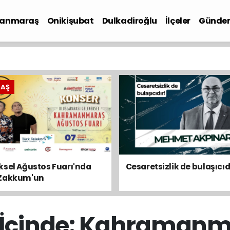
anmaraş
Onikişubat
Dulkadiroğlu
İlçeler
Günde
iyaset
RAŞ
sel Ağustos Fuarı'nda
Cesaretsizlik de bulaşıcıd
Zakkum'un
s İçinde: Kahraman