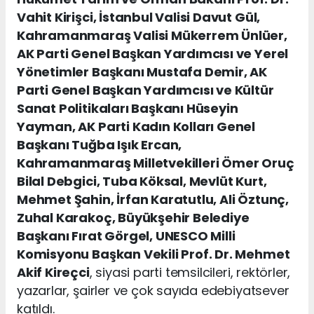
Vahit Kirişci, İstanbul Valisi Davut Gül,
Kahramanmaraş Valisi Mükerrem Ünlüer,
AK Parti Genel Başkan Yardımcısı ve Yerel
Yönetimler Başkanı Mustafa Demir, AK
Parti Genel Başkan Yardımcısı ve Kültür
Sanat Politikaları Başkanı Hüseyin
Yayman, AK Parti Kadın Kolları Genel
Başkanı Tuğba Işık Ercan,
Kahramanmaraş Milletvekilleri Ömer Oruç
Bilal Debgici, Tuba Köksal, Mevlüt Kurt,
Mehmet Şahin, İrfan Karatutlu, Ali Öztunç,
Zuhal Karakoç, Büyükşehir Belediye
Başkanı Fırat Görgel, UNESCO Milli
Komisyonu Başkan Vekili Prof. Dr. Mehmet
Akif Kireçci
, siyasi parti temsilcileri, rektörler,
yazarlar, şairler ve çok sayıda edebiyatsever
katıldı.