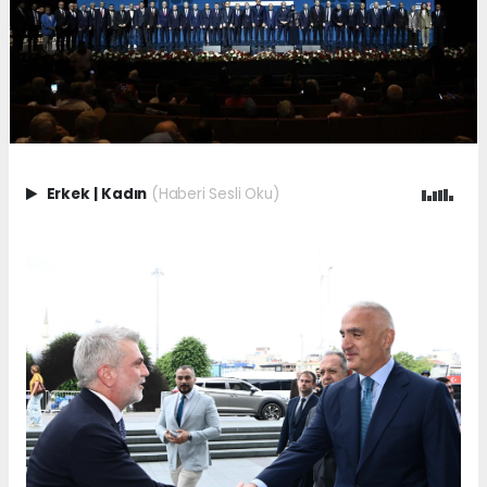
Erkek
|
Kadın
(Haberi Sesli Oku)