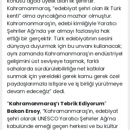
konusu ağda üyelik alan ilk şehirdir.
Kahramanmaraş, “edebiyat şehri olan ilk Türk
kenti” olma ayrıcalığına mazhar olmuştur.
Kahramanmaraş’ın, edebi kimliğiyle Yaratıcı
Şehriler Ağı’nda yer almayı fazlasıyla hak
ettiği bir gerçektir. Türk edebiyatının sesini
dünyaya duyurmak için bu unvanı kullanacak;
aynı zamanda Kahramanmaraş’ın endüstriyel
gelişimini üst seviyeye taşımak, farklı
sahalarda sürdürülebilirliğe net katkılar
sunmak için yereldeki gerek kamu gerek özel
paydaşlarımızla istişare ve iş birliği yürütmeye
devam edeceğiz” dedi.
“
Kahramanmaraş’ı Tebrik Ediyorum
”
Bakan Ersoy
, “Kahramanmaraş’ın, edebiyat
şehri olarak UNESCO Yaratıcı Şehirler Ağı’na
kabulünde emeği geçen herkesi ve bu kültür