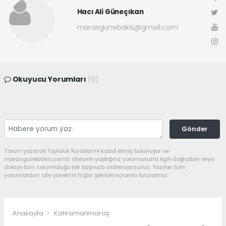
Hacı Ali Güneçıkan
marasgunebakis@gmail.com
Okuyucu Yorumları
(0)
Gönder
Yorum yazarak Topluluk Kuralları’nı kabul etmiş bulunuyor ve
marasgunebakis.com.tr sitesine yaptığınız yorumunuzla ilgili doğrudan veya
dolaylı tüm sorumluluğu tek başınıza üstleniyorsunuz. Yazılan tüm
yorumlardan site yönetimi hiçbir şekilde sorumlu tutulamaz.
Anasayfa
Kahramanmaraş