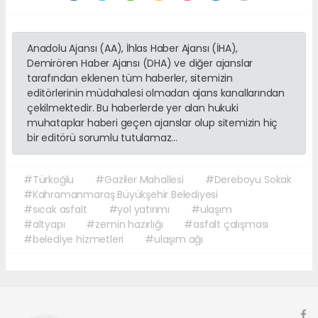
Anadolu Ajansı (AA), İhlas Haber Ajansı (İHA),
Demirören Haber Ajansı (DHA) ve diğer ajanslar
tarafından eklenen tüm haberler, sitemizin
editörlerinin müdahalesi olmadan ajans kanallarından
çekilmektedir. Bu haberlerde yer alan hukuki
muhataplar haberi geçen ajanslar olup sitemizin hiç
bir editörü sorumlu tutulamaz...
#Türkoğlu
#Gaziler Mahallesi
#Dereboyu Sokak
#Kahramanmaraş Büyükşehir Belediyesi
#sıcak asfalt
#yol yatırımı
#ulaşım
#altyapı
#zemin hazırlığı
#asfalt çalışması
#belediye hizmetleri
#ulaşım ağı