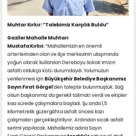
Muhtar
Kırkır
:
“
Talebimiz Karşılık Buldu
”
Gaziler Mahalle Muhtarı
Mustafa Kırkır
, “Mahallemizin en önemli
arterlerinden olan ve ilçe merkezinin ulaşımında
yoğun olarak kullanılan Dereboyu Sokak’ımızın
asfaltı oldukça kötü durumdaydı. Yolumuzun
yenilenmesi için
Büyükşehir Belediye Başkanımız
Sayın Fırat Görgel
’den talepte bulunmuştuk. Sağ
olsun başkanımız da gerekli talimatı verdi ve ekipler
kısa sürede çalışmalara başladı. Şu anda 1,5
kilometrelik güzergâhta asfalt öncesi kazı
çalışmaları gerçekleştiriliyor. Ardından sıcak asfalt
serimi yapılacak. Mahallemiz adına Sayın