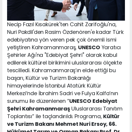
Necip Fazıl Kısakürek'ten Cahit Zarifoğlu'na,
Nuri Pakdil'den Rasim Özdenören'e kadar Türk
edebiyatına yön veren pek çok önemli ismi
yetiştiren Kahramanmaraş,
UNESCO
Yaratıcı
Şehirler Ağı'na "Edebiyat Şehri" olarak kabul
edilerek kültürel birikimini uluslararası ölçekte
tescilledi. Kahramanmaraş’ın elde ettiği bu
başarı, Kültür ve Turizm Bakanlığı
himayelerinde İstanbul Atatürk Kültür
Merkezi’nde İbrahim Sadri ve Fulya Kalfa’nın
sunumu ile düzenlenen “
UNESCO
Edebiyat
Şehri Kahramanmaraş
Uluslararası Tanıtım
Toplantısı” ile taçlandırıldı. Programa,
Kültür
ve Turizm Bakanı Mehmet Nuri Ersoy, 66.
Hükümet Tarım ve Orman Bakanı Prof. Dr.