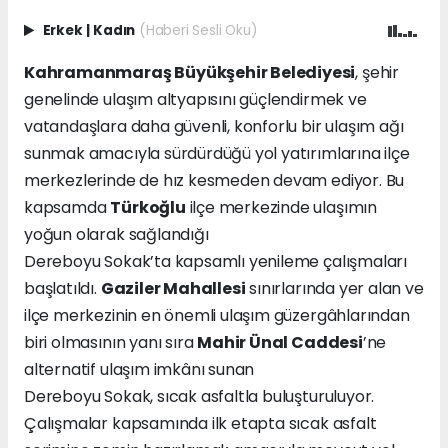
Erkek
|
Kadın
(Haberi Sesli Oku)
Kahramanmaraş Büyükşehir Belediyesi
, şehir
genelinde ulaşım altyapısını güçlendirmek ve
vatandaşlara daha güvenli, konforlu bir ulaşım ağı
sunmak amacıyla sürdürdüğü yol yatırımlarına ilçe
merkezlerinde de hız kesmeden devam ediyor. Bu
kapsamda
Türkoğlu
ilçe merkezinde ulaşımın
yoğun olarak sağlandığı
Dereboyu Sokak’ta kapsamlı yenileme çalışmaları
başlatıldı.
Gaziler Mahallesi
sınırlarında yer alan ve
ilçe merkezinin en önemli ulaşım güzergâhlarından
biri olmasının yanı sıra
Mahir Ünal Caddesi
’ne
alternatif ulaşım imkânı sunan
Dereboyu Sokak, sıcak asfaltla buluşturuluyor.
Çalışmalar kapsamında ilk etapta sıcak asfalt