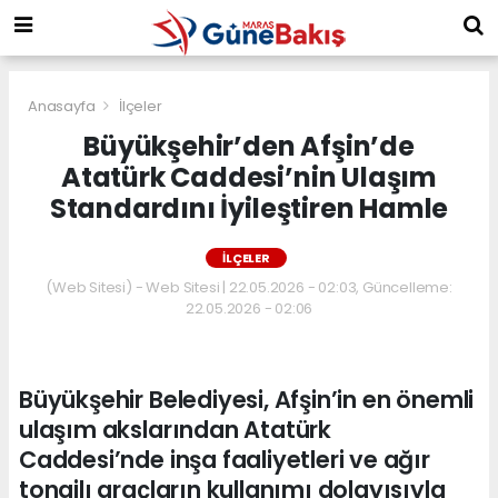
Anasayfa
İlçeler
Büyükşehir’den Afşin’de
Atatürk Caddesi’nin Ulaşım
Standardını İyileştiren Hamle
İLÇELER
(Web Sitesi) - Web Sitesi | 22.05.2026 - 02:03, Güncelleme:
22.05.2026 - 02:06
Büyükşehir Belediyesi, Afşin’in en önemli
ulaşım akslarından Atatürk
Caddesi’nde inşa faaliyetleri ve ağır
tonajlı araçların kullanımı dolayısıyla