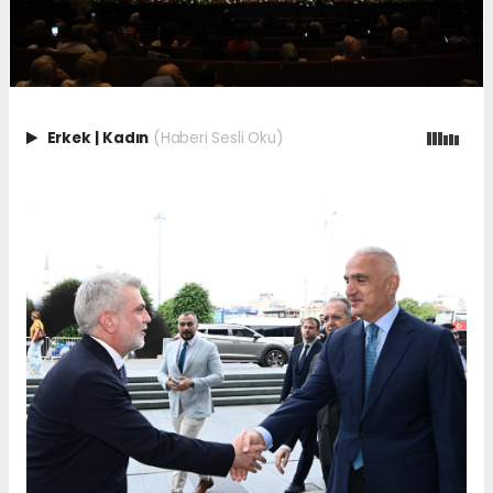
Erkek
|
Kadın
(Haberi Sesli Oku)