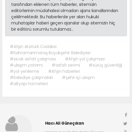
tarafından eklenen tüm haberler, sitemizin
editörlerinin müdahalesi olmadan ajans kanallarından
çekilmektedir. Bu haberlerde yer alan hukuki
muhataplar haberi geçen ajanslar olup sitemizin hiç
bir editörü sorumlu tutulamaz...
#Afşin Atatürk Caddesi
#Kahramanmaraş Büyükşehir Belediyesi
#sıcak asfalt çalışması
#Afşin yol çalışması
#ulaşım yatırımı
#asfalt serimi
#sürüş güvenliği
#yol yenileme
#Afşin haberleri
#belediye çalışmaları
#şehir içi ulaşım
#altyapı hizmetleri
Hacı Ali Güneçıkan