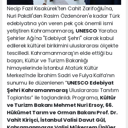
Necip Fazıl Kısakürek'ten Cahit Zarifoğlu'na,
Nuri Pakdil'den Rasim Özdenören'e kadar Türk
edebiyatına yön veren pek çok önemli ismi
yetiştiren Kahramanmaraş,
UNESCO
Yaratıcı
Şehirler Ağı'na "Edebiyat Şehri" olarak kabul
edilerek kültürel birikimini uluslararası ölçekte
tescilledi. Kahramanmaraş’ın elde ettiği bu
başarı, Kültür ve Turizm Bakanlığı
himayelerinde İstanbul Atatürk Kültür
Merkezi’nde İbrahim Sadri ve Fulya Kalfa’nın
sunumu ile düzenlenen “
UNESCO
Edebiyat
Şehri Kahramanmaraş
Uluslararası Tanıtım
Toplantısı” ile taçlandırıldı. Programa,
Kültür
ve Turizm Bakanı Mehmet Nuri Ersoy, 66.
Hükümet Tarım ve Orman Bakanı Prof. Dr.
Vahit Kirişci, İstanbul Valisi Davut Gül,
Kahramanmaraş Valisi Mükerrem Ünlüer,