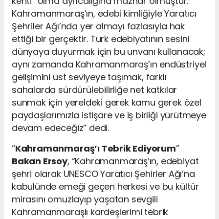
kenti” olma ayrıcalığına mazhar olmuştur.
Kahramanmaraş’ın, edebi kimliğiyle Yaratıcı
Şehriler Ağı’nda yer almayı fazlasıyla hak
ettiği bir gerçektir. Türk edebiyatının sesini
dünyaya duyurmak için bu unvanı kullanacak;
aynı zamanda Kahramanmaraş’ın endüstriyel
gelişimini üst seviyeye taşımak, farklı
sahalarda sürdürülebilirliğe net katkılar
sunmak için yereldeki gerek kamu gerek özel
paydaşlarımızla istişare ve iş birliği yürütmeye
devam edeceğiz” dedi.
“
Kahramanmaraş’ı Tebrik Ediyorum
”
Bakan Ersoy
, “Kahramanmaraş’ın, edebiyat
şehri olarak UNESCO Yaratıcı Şehirler Ağı’na
kabulünde emeği geçen herkesi ve bu kültür
mirasını omuzlayıp yaşatan sevgili
Kahramanmaraşlı kardeşlerimi tebrik