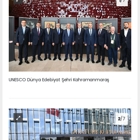
1
/7
UNESCO Dünya Edebiyat Şehri Kahramanmaraş
2
/7