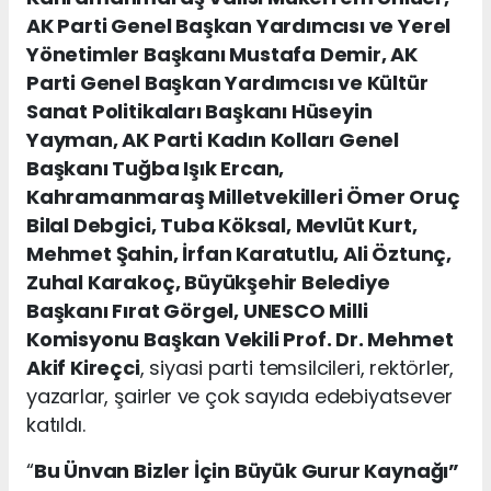
AK Parti Genel Başkan Yardımcısı ve Yerel
Yönetimler Başkanı Mustafa Demir, AK
Parti Genel Başkan Yardımcısı ve Kültür
Sanat Politikaları Başkanı Hüseyin
Yayman, AK Parti Kadın Kolları Genel
Başkanı Tuğba Işık Ercan,
Kahramanmaraş Milletvekilleri Ömer Oruç
Bilal Debgici, Tuba Köksal, Mevlüt Kurt,
Mehmet Şahin, İrfan Karatutlu, Ali Öztunç,
Zuhal Karakoç, Büyükşehir Belediye
Başkanı Fırat Görgel, UNESCO Milli
Komisyonu Başkan Vekili Prof. Dr. Mehmet
Akif Kireçci
, siyasi parti temsilcileri, rektörler,
yazarlar, şairler ve çok sayıda edebiyatsever
katıldı.
“
Bu Ünvan Bizler İçin Büyük Gurur Kaynağı”