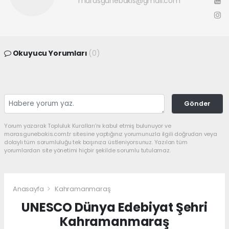
marasgunebakis@gmail.com
Okuyucu Yorumları
(0)
Gönder
Yorum yazarak Topluluk Kuralları’nı kabul etmiş bulunuyor ve
marasgunebakis.com.tr sitesine yaptığınız yorumunuzla ilgili doğrudan veya
dolaylı tüm sorumluluğu tek başınıza üstleniyorsunuz. Yazılan tüm
yorumlardan site yönetimi hiçbir şekilde sorumlu tutulamaz.
Anasayfa
Kahramanmaraş
UNESCO Dünya Edebiyat Şehri
Kahramanmaraş