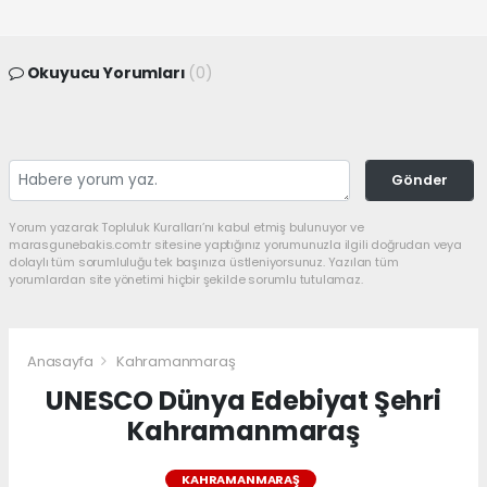
Okuyucu Yorumları
(0)
Gönder
Yorum yazarak Topluluk Kuralları’nı kabul etmiş bulunuyor ve
marasgunebakis.com.tr sitesine yaptığınız yorumunuzla ilgili doğrudan veya
dolaylı tüm sorumluluğu tek başınıza üstleniyorsunuz. Yazılan tüm
yorumlardan site yönetimi hiçbir şekilde sorumlu tutulamaz.
Anasayfa
Kahramanmaraş
UNESCO Dünya Edebiyat Şehri
Kahramanmaraş
KAHRAMANMARAŞ