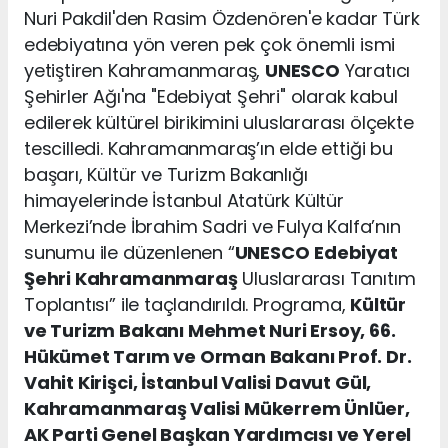
Nuri Pakdil'den Rasim Özdenören'e kadar Türk
edebiyatına yön veren pek çok önemli ismi
yetiştiren Kahramanmaraş,
UNESCO
Yaratıcı
Şehirler Ağı'na "Edebiyat Şehri" olarak kabul
edilerek kültürel birikimini uluslararası ölçekte
tescilledi. Kahramanmaraş’ın elde ettiği bu
başarı, Kültür ve Turizm Bakanlığı
himayelerinde İstanbul Atatürk Kültür
Merkezi’nde İbrahim Sadri ve Fulya Kalfa’nın
sunumu ile düzenlenen “
UNESCO
Edebiyat
Şehri Kahramanmaraş
Uluslararası Tanıtım
Toplantısı” ile taçlandırıldı. Programa,
Kültür
ve Turizm Bakanı Mehmet Nuri Ersoy, 66.
Hükümet Tarım ve Orman Bakanı Prof. Dr.
Vahit Kirişci, İstanbul Valisi Davut Gül,
Kahramanmaraş Valisi Mükerrem Ünlüer,
AK Parti Genel Başkan Yardımcısı ve Yerel