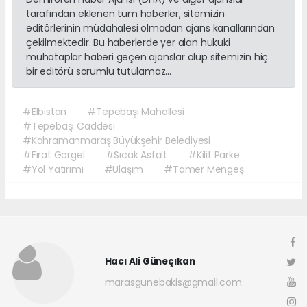
tarafından eklenen tüm haberler, sitemizin
editörlerinin müdahalesi olmadan ajans kanallarından
çekilmektedir. Bu haberlerde yer alan hukuki
muhataplar haberi geçen ajanslar olup sitemizin hiç
bir editörü sorumlu tutulamaz...
#Elbistan
#Tepebaşı Mahallesi
#Tepebaşı Caddesi
#Kahramanmaraş Büyükşehir Belediyesi
#Fırat Görgel
#Sıcak Asfalt
#Kilit Parke
#Yol Yatırımı
#Ulaşım
#Tamer Mengeş
Hacı Ali Güneçıkan
marasgunebakis@gmail.com