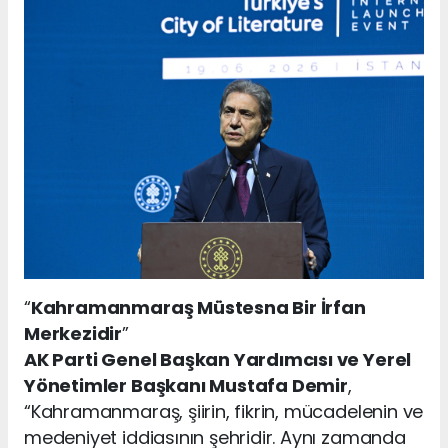
“
Kahramanmaraş Müstesna Bir İrfan
Merkezidir
”
AK Parti Genel Başkan Yardımcısı ve Yerel
Yönetimler Başkanı Mustafa Demir
,
“Kahramanmaraş, şiirin, fikrin, mücadelenin ve
medeniyet iddiasının şehridir. Aynı zamanda