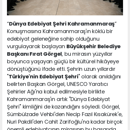
“
Dünya Edebiyat Şehri Kahramanmaraş
”
Konuşmasına Kahramanmaraş'ın köklü bir
edebiyat geleneğine sahip olduğunu
vurgulayarak başlayan
Büyükşehir Belediye
Başkanı Fırat Görgel
, bu mirasın yüzyıllar
boyunca yaşayan güçlü bir kültürel hikâyeye
dönüştüğünü ifade etti. Şehrin uzun yıllardır
"
Türkiye'nin Edebiyat Şehri
" olarak anıldığını
belirten Başkan Görgel, UNESCO Yaratıcı
Şehirler Ağı'na kabul edilmesiyle birlikte
Kahramanmaraş'ın artık "Dünya Edebiyat
Şehri" kimliğini de kazandığını söyledi. Görgel,
Sümbülzade Vehbi'den Necip Fazıl Kısakürek'e,
Nuri Pakdil'den Cahit Zarifoğlu'na kadar birçok
önemli edebiyatçının mirasının bu başarıda