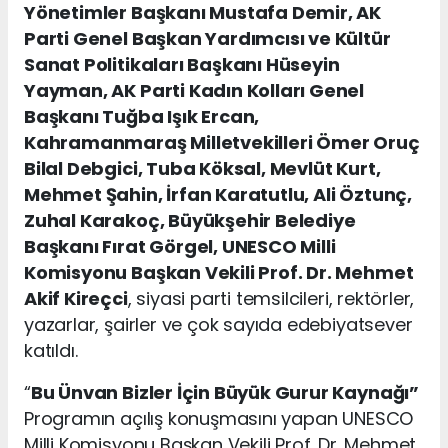
Yönetimler Başkanı Mustafa Demir, AK
Parti Genel Başkan Yardımcısı ve Kültür
Sanat Politikaları Başkanı Hüseyin
Yayman, AK Parti Kadın Kolları Genel
Başkanı Tuğba Işık Ercan,
Kahramanmaraş Milletvekilleri Ömer Oruç
Bilal Debgici, Tuba Köksal, Mevlüt Kurt,
Mehmet Şahin, İrfan Karatutlu, Ali Öztunç,
Zuhal Karakoç, Büyükşehir Belediye
Başkanı Fırat Görgel, UNESCO Milli
Komisyonu Başkan Vekili Prof. Dr. Mehmet
Akif Kireçci
, siyasi parti temsilcileri, rektörler,
yazarlar, şairler ve çok sayıda edebiyatsever
katıldı.
“
Bu Ünvan Bizler İçin Büyük Gurur Kaynağı”
Programın açılış konuşmasını yapan UNESCO
Milli Komisyonu Başkan Vekili Prof. Dr. Mehmet