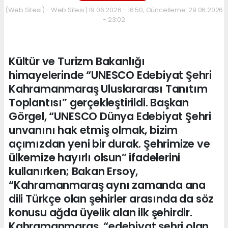
(Web Sitesi) - Web Sitesi | 19.06.2026 - 16:50, Güncelleme: 29.06.2026
- 23:02
Kültür ve Turizm Bakanlığı
himayelerinde “UNESCO Edebiyat Şehri
Kahramanmaraş Uluslararası Tanıtım
Toplantısı” gerçekleştirildi. Başkan
Görgel, “UNESCO Dünya Edebiyat Şehri
unvanını hak etmiş olmak, bizim
açımızdan yeni bir durak. Şehrimize ve
ülkemize hayırlı olsun” ifadelerini
kullanırken; Bakan Ersoy,
“Kahramanmaraş aynı zamanda ana
dili Türkçe olan şehirler arasında da söz
konusu ağda üyelik alan ilk şehirdir.
Kahramanmaraş, “edebiyat şehri olan