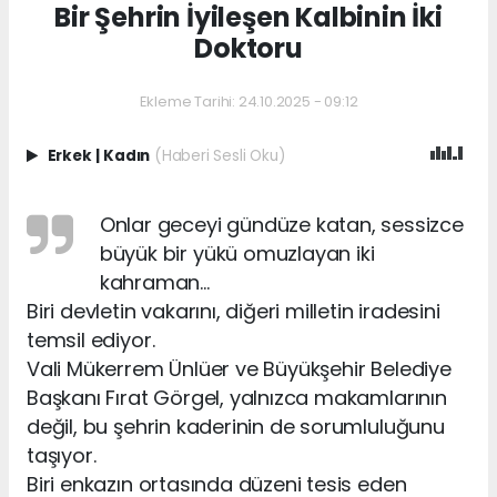
Bir Şehrin İyileşen Kalbinin İki
Doktoru
Ekleme Tarihi: 24.10.2025 - 09:12
Erkek
|
Kadın
(Haberi Sesli Oku)
Onlar geceyi gündüze katan, sessizce
büyük bir yükü omuzlayan iki
kahraman…
Biri devletin vakarını, diğeri milletin iradesini
temsil ediyor.
Vali Mükerrem Ünlüer ve Büyükşehir Belediye
Başkanı Fırat Görgel, yalnızca makamlarının
değil, bu şehrin kaderinin de sorumluluğunu
taşıyor.
Biri enkazın ortasında düzeni tesis eden