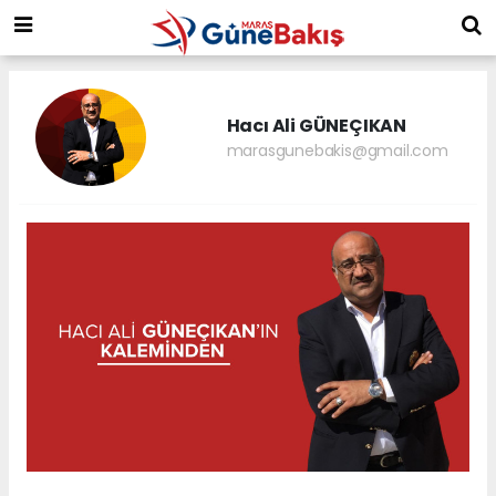
Hacı Ali GÜNEÇIKAN
marasgunebakis@gmail.com