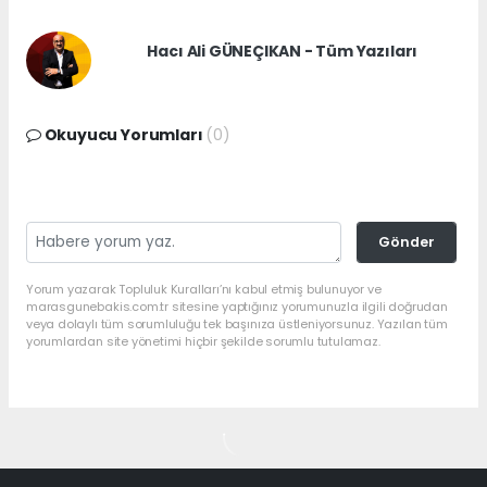
Hacı Ali GÜNEÇIKAN - Tüm Yazıları
Okuyucu Yorumları
(0)
Gönder
Yorum yazarak Topluluk Kuralları’nı kabul etmiş bulunuyor ve
marasgunebakis.com.tr sitesine yaptığınız yorumunuzla ilgili doğrudan
veya dolaylı tüm sorumluluğu tek başınıza üstleniyorsunuz. Yazılan tüm
yorumlardan site yönetimi hiçbir şekilde sorumlu tutulamaz.