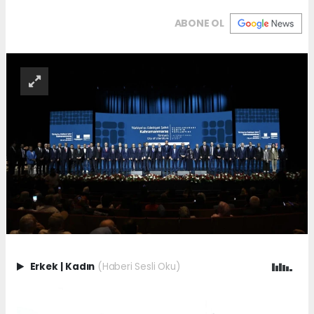
ABONE OL
Erkek
|
Kadın
(Haberi Sesli Oku)