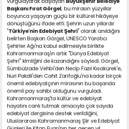
vurgulayarak başlayan
Büyükşehir Belediye
Başkanı Fırat Görgel
, bu mirasın yüzyıllar
boyunca yaşayan güçlü bir kültürel hikâyeye
dönüştüğünü ifade etti. Şehrin uzun yıllardır
"
Türkiye'nin Edebiyat Şehri
" olarak anıldığını
belirten Başkan Görgel, UNESCO Yaratıcı
Şehirler Ağı'na kabul edilmesiyle birlikte
Kahramanmaraş'ın artık "Dünya Edebiyat
Şehri" kimliğini de kazandığını söyledi. Görgel,
Sümbülzade Vehbi'den Necip Fazıl Kısakürek'e,
Nuri Pakdil'den Cahit Zarifoğlu'na kadar birçok
önemli edebiyatçının mirasının bu başarıda
önemli pay sahibi olduğunu vurguladı.
Kahramanmaraş'ta kültür ve edebiyat
hayatını canlı tutmak amacıyla çok sayıda
edebiyat dergisine destek verildiğini,
Uluslararası Kahramanmaraş Şiir ve Edebiyat
Günleri ile Kitap Fuarı'nın her geçen yıl