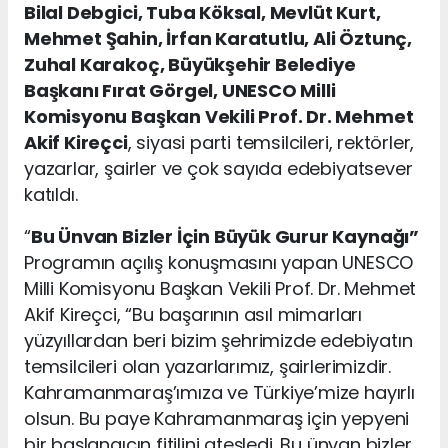
Bilal Debgici, Tuba Köksal, Mevlüt Kurt,
Mehmet Şahin, İrfan Karatutlu, Ali Öztunç,
Zuhal Karakoç, Büyükşehir Belediye
Başkanı Fırat Görgel, UNESCO Milli
Komisyonu Başkan Vekili Prof. Dr. Mehmet
Akif Kireçci
, siyasi parti temsilcileri, rektörler,
yazarlar, şairler ve çok sayıda edebiyatsever
katıldı.
“
Bu Ünvan Bizler İçin Büyük Gurur Kaynağı”
Programın açılış konuşmasını yapan UNESCO
Milli Komisyonu Başkan Vekili Prof. Dr. Mehmet
Akif Kireçci, “Bu başarının asıl mimarları
yüzyıllardan beri bizim şehrimizde edebiyatın
temsilcileri olan yazarlarımız, şairlerimizdir.
Kahramanmaraş’ımıza ve Türkiye’mize hayırlı
olsun. Bu paye Kahramanmaraş için yepyeni
bir başlangıcın fitilini ateşledi. Bu ünvan bizler