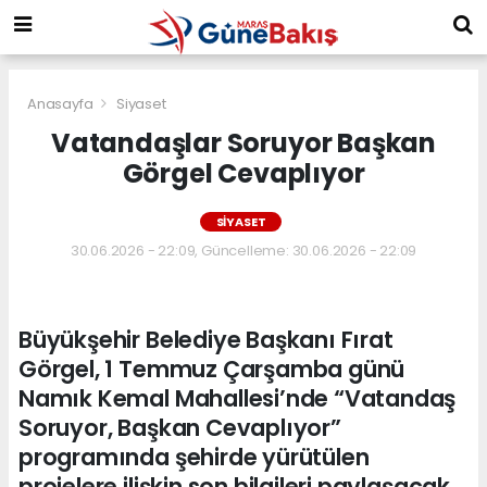
Anasayfa
Siyaset
Vatandaşlar Soruyor Başkan
Görgel Cevaplıyor
SIYASET
30.06.2026 - 22:09, Güncelleme: 30.06.2026 - 22:09
Büyükşehir Belediye Başkanı Fırat
Görgel, 1 Temmuz Çarşamba günü
Namık Kemal Mahallesi’nde “Vatandaş
Soruyor, Başkan Cevaplıyor”
programında şehirde yürütülen
projelere ilişkin son bilgileri paylaşacak.