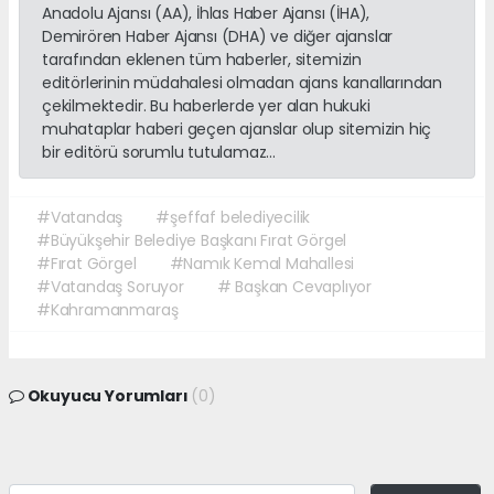
Anadolu Ajansı (AA), İhlas Haber Ajansı (İHA),
Demirören Haber Ajansı (DHA) ve diğer ajanslar
tarafından eklenen tüm haberler, sitemizin
editörlerinin müdahalesi olmadan ajans kanallarından
çekilmektedir. Bu haberlerde yer alan hukuki
muhataplar haberi geçen ajanslar olup sitemizin hiç
bir editörü sorumlu tutulamaz...
#Vatandaş
#şeffaf belediyecilik
#Büyükşehir Belediye Başkanı Fırat Görgel
#Fırat Görgel
#Namık Kemal Mahallesi
#Vatandaş Soruyor
# Başkan Cevaplıyor
#Kahramanmaraş
Okuyucu Yorumları
(0)