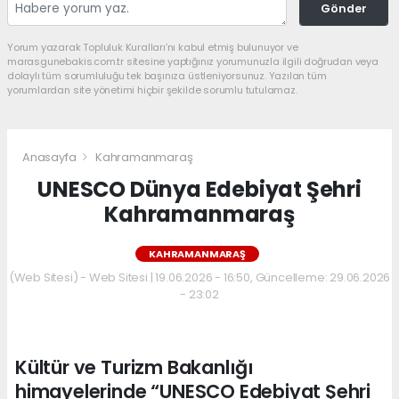
Gönder
Yorum yazarak Topluluk Kuralları’nı kabul etmiş bulunuyor ve
marasgunebakis.com.tr sitesine yaptığınız yorumunuzla ilgili doğrudan veya
dolaylı tüm sorumluluğu tek başınıza üstleniyorsunuz. Yazılan tüm
yorumlardan site yönetimi hiçbir şekilde sorumlu tutulamaz.
Anasayfa
Kahramanmaraş
UNESCO Dünya Edebiyat Şehri
Kahramanmaraş
KAHRAMANMARAŞ
(Web Sitesi) - Web Sitesi | 19.06.2026 - 16:50, Güncelleme: 29.06.2026
- 23:02
Kültür ve Turizm Bakanlığı
himayelerinde “UNESCO Edebiyat Şehri