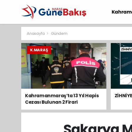
Kahram
Spor
S
Anasayfa
Gündem
K.MARAŞ
Kahramanmaraş’ta 13 Yıl Hapis
ZİHNİY
Cezası Bulunan 2 Firari
Yakalandı
Sakarya M