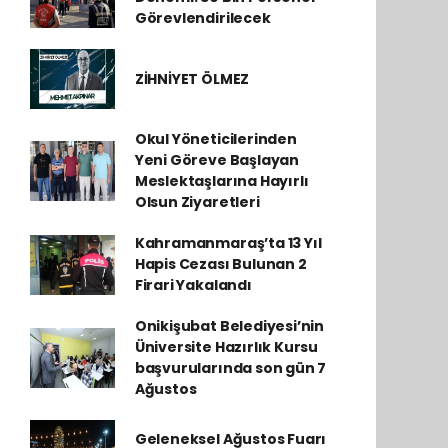
Görevlendirilecek
ZİHNİYET ÖLMEZ
Okul Yöneticilerinden
Yeni Göreve Başlayan
Meslektaşlarına Hayırlı
Olsun Ziyaretleri
Kahramanmaraş’ta 13 Yıl
Hapis Cezası Bulunan 2
Firari Yakalandı
Onikişubat Belediyesi’nin
Üniversite Hazırlık Kursu
başvurularında son gün 7
Ağustos
Geleneksel Ağustos Fuarı