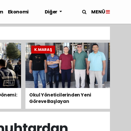
MENÜ
m
Ekonomi
Diğer
K.MARAŞ
Dönemi:
Okul Yöneticilerinden Yeni
Göreve Başlayan
Meslektaşlarına Hayırlı Olsun
Ziyaretleri
 muhtardan