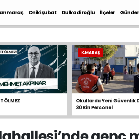
anmaraş
Onikişubat
Dulkadiroğlu
İlçeler
Günde
iyaset
K.MARAŞ
ET ÖLMEZ
Okullarda Yeni Güvenlik 
30 Bin Personel
Görevlendirilecek
ahallesi’nde genç