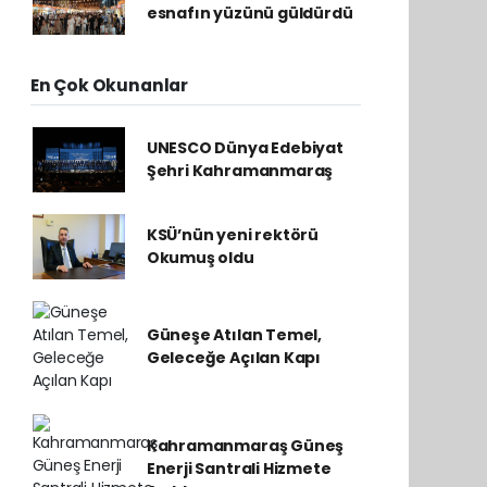
esnafın yüzünü güldürdü
En Çok Okunanlar
UNESCO Dünya Edebiyat
Şehri Kahramanmaraş
KSÜ’nün yeni rektörü
Okumuş oldu
Güneşe Atılan Temel,
Geleceğe Açılan Kapı
Kahramanmaraş Güneş
Enerji Santrali Hizmete