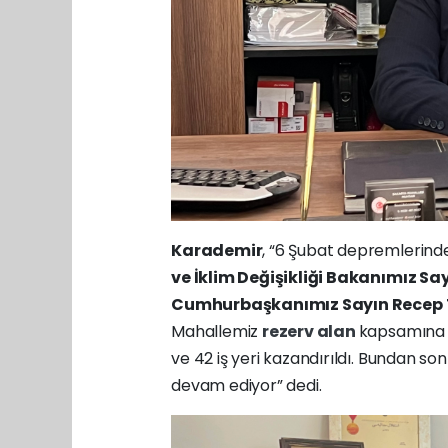
Karademir
, “6 Şubat depremlerinde
ve İklim Değişikliği Bakanımız Sa
Cumhurbaşkanımız Sayın Recep 
Mahallemiz
rezerv alan
kapsamına a
ve 42 iş yeri kazandırıldı. Bundan so
devam ediyor” dedi.