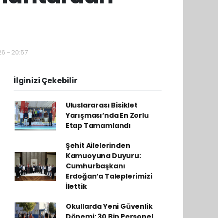
26 - 20:57
İlginizi Çekebilir
Uluslararası Bisiklet
Yarışması’nda En Zorlu
Etap Tamamlandı
Şehit Ailelerinden
Kamuoyuna Duyuru:
Cumhurbaşkanı
Erdoğan’a Taleplerimizi
İlettik
Okullarda Yeni Güvenlik
Dönemi: 30 Bin Personel