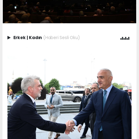
Erkek
|
Kadın
(Haberi Sesli Oku)