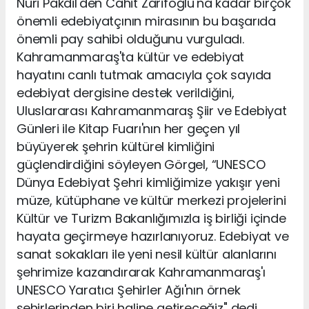
Nuri Pakdil'den Cahit Zarifoğlu'na kadar birçok
önemli edebiyatçının mirasının bu başarıda
önemli pay sahibi olduğunu vurguladı.
Kahramanmaraş'ta kültür ve edebiyat
hayatını canlı tutmak amacıyla çok sayıda
edebiyat dergisine destek verildiğini,
Uluslararası Kahramanmaraş Şiir ve Edebiyat
Günleri ile Kitap Fuarı'nın her geçen yıl
büyüyerek şehrin kültürel kimliğini
güçlendirdiğini söyleyen Görgel, “UNESCO
Dünya Edebiyat Şehri kimliğimize yakışır yeni
müze, kütüphane ve kültür merkezi projelerini
Kültür ve Turizm Bakanlığımızla iş birliği içinde
hayata geçirmeye hazırlanıyoruz. Edebiyat ve
sanat sokakları ile yeni nesil kültür alanlarını
şehrimize kazandırarak Kahramanmaraş'ı
UNESCO Yaratıcı Şehirler Ağı'nın örnek
şehirlerinden biri haline getireceğiz" dedi.