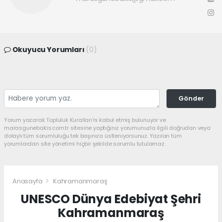
Okuyucu Yorumları
(0)
Gönder
Yorum yazarak Topluluk Kuralları’nı kabul etmiş bulunuyor ve
marasgunebakis.com.tr sitesine yaptığınız yorumunuzla ilgili doğrudan veya
dolaylı tüm sorumluluğu tek başınıza üstleniyorsunuz. Yazılan tüm
yorumlardan site yönetimi hiçbir şekilde sorumlu tutulamaz.
Anasayfa
Kahramanmaraş
UNESCO Dünya Edebiyat Şehri
Kahramanmaraş