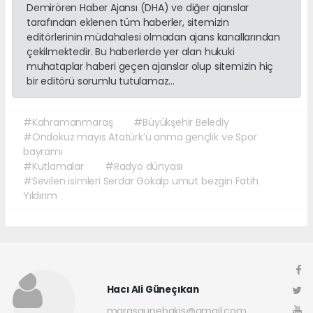
Demirören Haber Ajansı (DHA) ve diğer ajanslar
tarafından eklenen tüm haberler, sitemizin
editörlerinin müdahalesi olmadan ajans kanallarından
çekilmektedir. Bu haberlerde yer alan hukuki
muhataplar haberi geçen ajanslar olup sitemizin hiç
bir editörü sorumlu tutulamaz...
#Kahramanmaraş
#Büyükşehir Belediy
#Ondokuz mayıs Atatürk’ü anma gençlik ve Spor
bayramı
#Kutlamalar
#Radyo dünyası
#Sevilen isimleri Serdar Gökalp umut bezgin Fatih
Yıldırım
Hacı Ali Güneçıkan
marasgunebakis@gmail.com