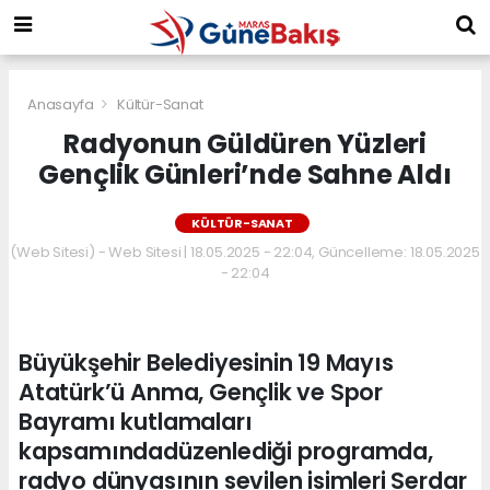
Anasayfa
Kültür-Sanat
Radyonun Güldüren Yüzleri
Gençlik Günleri’nde Sahne Aldı
KÜLTÜR-SANAT
(Web Sitesi) - Web Sitesi | 18.05.2025 - 22:04, Güncelleme: 18.05.2025
- 22:04
Büyükşehir Belediyesinin 19 Mayıs
Atatürk’ü Anma, Gençlik ve Spor
Bayramı kutlamaları
kapsamındadüzenlediği programda,
radyo dünyasının sevilen isimleri Serdar