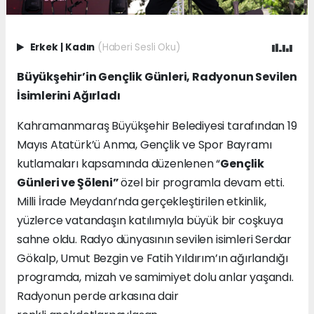
Erkek
|
Kadın
(Haberi Sesli Oku)
Büyükşehir’in Gençlik Günleri, Radyonun Sevilen
İsimlerini Ağırladı
Kahramanmaraş Büyükşehir Belediyesi tarafından 19
Mayıs Atatürk’ü Anma, Gençlik ve Spor Bayramı
kutlamaları kapsamında düzenlenen “
Gençlik
Günleri ve Şöleni”
özel bir programla devam etti.
Milli İrade Meydanı’nda gerçekleştirilen etkinlik,
yüzlerce vatandaşın katılımıyla büyük bir coşkuya
sahne oldu. Radyo dünyasının sevilen isimleri Serdar
Gökalp, Umut Bezgin ve Fatih Yıldırım’ın ağırlandığı
programda, mizah ve samimiyet dolu anlar yaşandı.
Radyonun perde arkasına dair