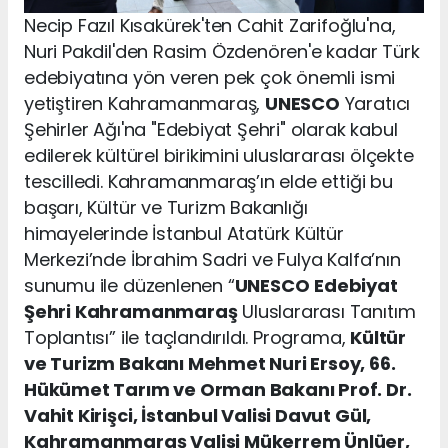
Necip Fazıl Kısakürek'ten Cahit Zarifoğlu'na,
Nuri Pakdil'den Rasim Özdenören'e kadar Türk
edebiyatına yön veren pek çok önemli ismi
yetiştiren Kahramanmaraş,
UNESCO
Yaratıcı
Şehirler Ağı'na "Edebiyat Şehri" olarak kabul
edilerek kültürel birikimini uluslararası ölçekte
tescilledi. Kahramanmaraş’ın elde ettiği bu
başarı, Kültür ve Turizm Bakanlığı
himayelerinde İstanbul Atatürk Kültür
Merkezi’nde İbrahim Sadri ve Fulya Kalfa’nın
sunumu ile düzenlenen “
UNESCO
Edebiyat
Şehri Kahramanmaraş
Uluslararası Tanıtım
Toplantısı” ile taçlandırıldı. Programa,
Kültür
ve Turizm Bakanı Mehmet Nuri Ersoy, 66.
Hükümet Tarım ve Orman Bakanı Prof. Dr.
Vahit Kirişci, İstanbul Valisi Davut Gül,
Kahramanmaraş Valisi Mükerrem Ünlüer,