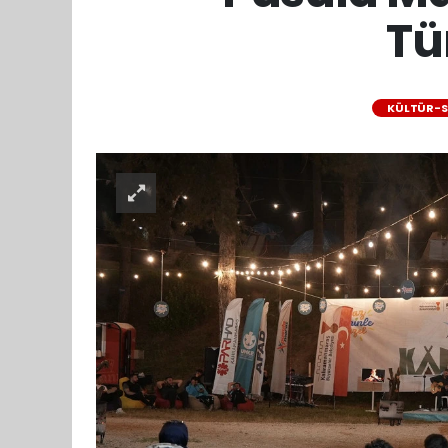
Tü
KÜLTÜR-