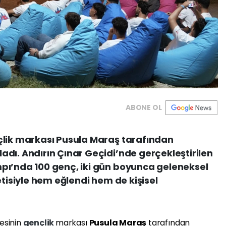
ABONE OL
çlik markası Pusula Maraş tarafından
dı. Andırın Çınar Geçidi’nde gerçekleştirilen
pı’nda 100 genç, iki gün boyunca geleneksel
etisiyle hem eğlendi hem de kişisel
esinin
gençlik
markası
Pusula Maraş
tarafından