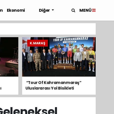
MENÜ
m
Ekonomi
Diğer
K.MARAŞ
​ “Tour Of Kahramanmaraş”
ı
Uluslararası Yol Bisikleti
Turnuvası Tamamlandı
Geleneksel