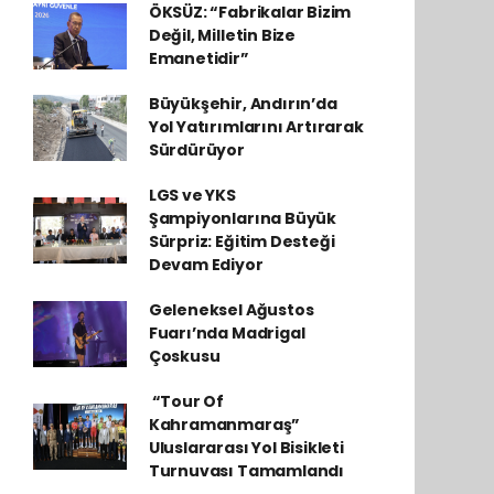
ÖKSÜZ: “Fabrikalar Bizim
Değil, Milletin Bize
Emanetidir”
Büyükşehir, Andırın’da
Yol Yatırımlarını Artırarak
Sürdürüyor
LGS ve YKS
Şampiyonlarına Büyük
Sürpriz: Eğitim Desteği
Devam Ediyor
Geleneksel Ağustos
Fuarı’nda Madrigal
Çoskusu
​ “Tour Of
Kahramanmaraş”
Uluslararası Yol Bisikleti
Turnuvası Tamamlandı