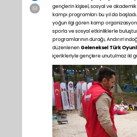
gençlerin kişisel, sosyal ve akadem
kampı programları bu yıl da başladı. 
yoğun ilgi gören kamp organizasyonu
sporla ve sosyal etkinliklerle buluşt
programlarının durağı,
Andırın
’ın
doğ
düzenlenen
Geleneksel Türk Oyunl
içerikleriyle gençlere unutulmaz iki g