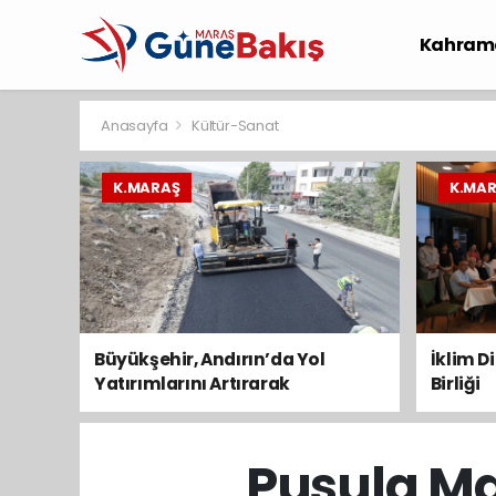
Kahram
Spor
S
Anasayfa
Kültür-Sanat
K.MARAŞ
K.MA
Büyükşehir, Andırın’da Yol
İklim D
Yatırımlarını Artırarak
Birliği
Sürdürüyor
Pusula Ma