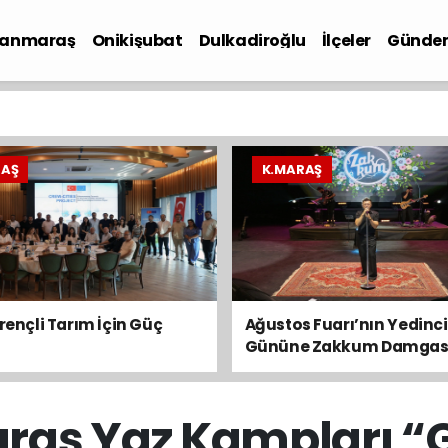
anmaraş
Onikişubat
Dulkadiroğlu
İlçeler
Günde
iyaset
RAŞ
K.MARAŞ
irençli Tarım İçin Güç
Ağustos Fuarı’nın Yedinci
Gününe Zakkum Damgas
raş Yaz Kampları “