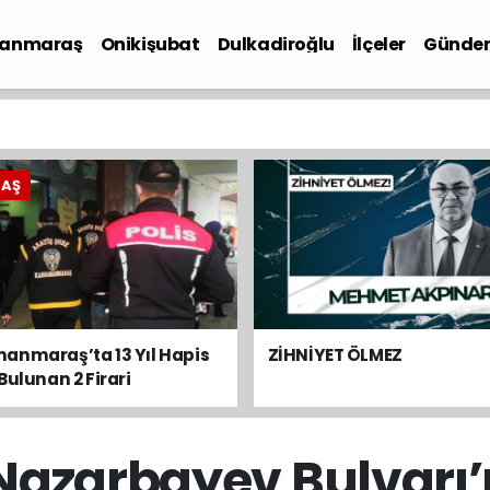
anmaraş
Onikişubat
Dulkadiroğlu
İlçeler
Günde
iyaset
RAŞ
anmaraş’ta 13 Yıl Hapis
ZİHNİYET ÖLMEZ
Bulunan 2 Firari
ndı
Nazarbayev Bulvarı’n