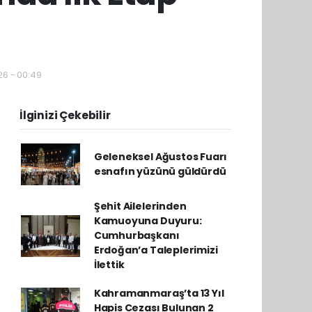
26 - 00:49
İlginizi Çekebilir
Geleneksel Ağustos Fuarı
esnafın yüzünü güldürdü
Şehit Ailelerinden
Kamuoyuna Duyuru:
Cumhurbaşkanı
Erdoğan’a Taleplerimizi
İlettik
Kahramanmaraş’ta 13 Yıl
Hapis Cezası Bulunan 2