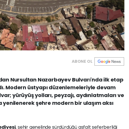
ABONE OL
dan Nursultan Nazarbayev Bulvarı'nda ilk etap
dı. Modern üstyapı düzenlemeleriyle devam
r; yürüyüş yolları, peyzajı, aydınlatmaları ve
a yenilenerek şehre modern bir ulaşım aksı
ediyesi
, şehir genelinde sürdürdüğü asfalt seferberliği