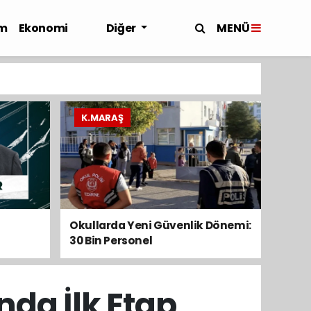
MENÜ
m
Ekonomi
Diğer
K.MARAŞ
Okullarda Yeni Güvenlik Dönemi:
30 Bin Personel
Görevlendirilecek
da İlk Etap