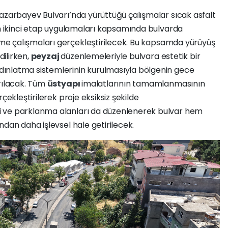
Nazarbayev Bulvarı’nda yürüttüğü çalışmalar sıcak asfalt
in ikinci etap uygulamaları kapsamında bulvarda
me çalışmaları gerçekleştirilecek. Bu kapsamda yürüyüş
dilirken,
peyzaj
düzenlemeleriyle bulvara estetik bir
ınlatma sistemlerinin kurulmasıyla bölgenin gece
ırılacak. Tüm
üstyapı
imalatlarının tamamlanmasının
çekleştirilerek proje eksiksiz şekilde
 ve parklanma alanları da düzenlenerek bulvar hem
ndan daha işlevsel hale getirilecek.