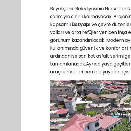
Büyükşehir Belediyesinin Nursultan 
serimiyle sınırlı kalmayacak. Projen
kapsamlı
üstyapı
ve çevre düzenle
yolları ve orta refüjler yeniden inşa e
görünüm kazandırılacak. Modern ayd
kullanımında güvenlik ve konfor art
ardından ise son kat asfalt serimi ger
tamamlanacak.Ayrıca yaya geçitleri
araç sürücüleri hem de yayalar açısı