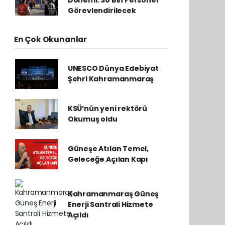
Dönemi: 30 Bin Personel
Görevlendirilecek
En Çok Okunanlar
UNESCO Dünya Edebiyat
Şehri Kahramanmaraş
KSÜ’nün yeni rektörü
Okumuş oldu
Güneşe Atılan Temel,
Geleceğe Açılan Kapı
Kahramanmaraş Güneş
Enerji Santrali Hizmete
Açıldı