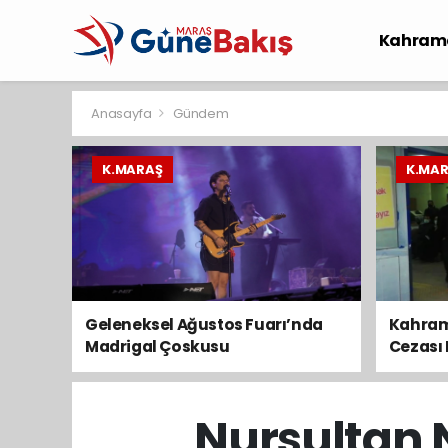
Kahram
Spor
S
Anasayfa
Gündem
K.MARAŞ
K.MA
Geleneksel Ağustos Fuarı’nda
Kahram
Madrigal Çoskusu
Cezası 
Yakala
Nursultan 