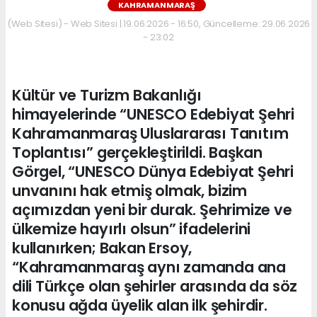
KAHRAMANMARAŞ
(Web Sitesi) - Web Sitesi | 19.06.2026 - 16:50, Güncelleme: 29.06.2026
- 23:02
Kültür ve Turizm Bakanlığı
himayelerinde “UNESCO Edebiyat Şehri
Kahramanmaraş Uluslararası Tanıtım
Toplantısı” gerçekleştirildi. Başkan
Görgel, “UNESCO Dünya Edebiyat Şehri
unvanını hak etmiş olmak, bizim
açımızdan yeni bir durak. Şehrimize ve
ülkemize hayırlı olsun” ifadelerini
kullanırken; Bakan Ersoy,
“Kahramanmaraş aynı zamanda ana
dili Türkçe olan şehirler arasında da söz
konusu ağda üyelik alan ilk şehirdir.