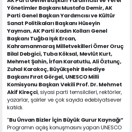
AK Parti Genel Başkan Yardımcısı ve Yerel
Yönetimler Başkanı Mustafa Demir, AK
Parti Genel Başkan Yardımcısı ve Kültür
Sanat Politikaları Başkanı Hüseyin
Yayman, AK Parti Kadın Kolları Genel
Başkanı Tuğba Işık Ercan,
Kahramanmaraş Milletvekilleri Ömer Oruç
Bilal Debgici, Tuba Köksal, Mevlüt Kurt,
Mehmet Şahin, İrfan Karatutlu, Ali Öztunç,
Zuhal Karakoç, Büyükşehir Belediye
Başkanı Fırat Görgel, UNESCO Milli
Komisyonu Başkan Vekili Prof. Dr. Mehmet
Akif Kireçci
, siyasi parti temsilcileri, rektörler,
yazarlar, şairler ve çok sayıda edebiyatsever
katıldı.
“
Bu Ünvan Bizler İçin Büyük Gurur Kaynağı”
Programın açılış konuşmasını yapan UNESCO