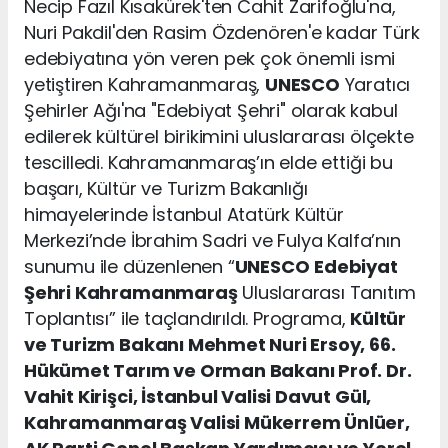
Necip Fazıl Kısakürek'ten Cahit Zarifoğlu'na,
Nuri Pakdil'den Rasim Özdenören'e kadar Türk
edebiyatına yön veren pek çok önemli ismi
yetiştiren Kahramanmaraş,
UNESCO
Yaratıcı
Şehirler Ağı'na "Edebiyat Şehri" olarak kabul
edilerek kültürel birikimini uluslararası ölçekte
tescilledi. Kahramanmaraş’ın elde ettiği bu
başarı, Kültür ve Turizm Bakanlığı
himayelerinde İstanbul Atatürk Kültür
Merkezi’nde İbrahim Sadri ve Fulya Kalfa’nın
sunumu ile düzenlenen “
UNESCO
Edebiyat
Şehri Kahramanmaraş
Uluslararası Tanıtım
Toplantısı” ile taçlandırıldı. Programa,
Kültür
ve Turizm Bakanı Mehmet Nuri Ersoy, 66.
Hükümet Tarım ve Orman Bakanı Prof. Dr.
Vahit Kirişci, İstanbul Valisi Davut Gül,
Kahramanmaraş Valisi Mükerrem Ünlüer,