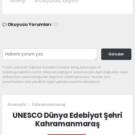
#kamp
#Gökyüzünü Keşfetti
Okuyucu Yorumları
(0)
Gönder
Yorum yazarak Topluluk Kuralları’nı kabul etmiş bulunuyor ve
marasgunebakis.com.tr sitesine yaptığınız yorumunuzla ilgili doğrudan veya
dolaylı tüm sorumluluğu tek başınıza üstleniyorsunuz. Yazılan tüm
yorumlardan site yönetimi hiçbir şekilde sorumlu tutulamaz.
Anasayfa
Kahramanmaraş
UNESCO Dünya Edebiyat Şehri
Kahramanmaraş