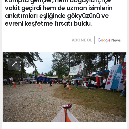
kampta gençler, hem doğayla iç içe
vakit geçirdi hem de uzman isimlerin
anlatımları eşliğinde gökyüzünü ve
evreni keşfetme fırsatı buldu.
ABONE OL