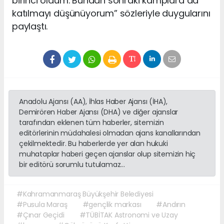
birinci oldum. Bundan sonraki kamplara da
katılmayı düşünüyorum” sözleriyle duygularını
paylaştı.
Anadolu Ajansı (AA), İhlas Haber Ajansı (İHA),
Demirören Haber Ajansı (DHA) ve diğer ajanslar
tarafından eklenen tüm haberler, sitemizin
editörlerinin müdahalesi olmadan ajans kanallarından
çekilmektedir. Bu haberlerde yer alan hukuki
muhataplar haberi geçen ajanslar olup sitemizin hiç
bir editörü sorumlu tutulamaz...
#Kahramanmaraş Büyükşehir Belediyesi
#Pusula Maraş
#gençlik markası
#Andırın
#Çınar Geçidi
#TÜBİTAK Astronomi ve Uzay