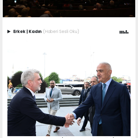
Erkek
|
Kadın
(Haberi Sesli Oku)