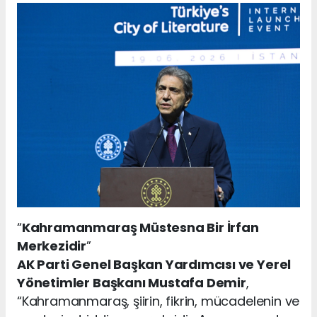
“
Kahramanmaraş Müstesna Bir İrfan
Merkezidir
”
AK Parti Genel Başkan Yardımcısı ve Yerel
Yönetimler Başkanı Mustafa Demir
,
“Kahramanmaraş, şiirin, fikrin, mücadelenin ve