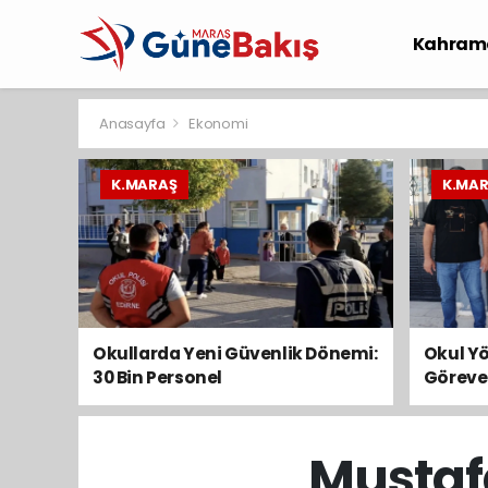
Kahram
Spor
S
Anasayfa
Ekonomi
K.MARAŞ
K.MA
Okullarda Yeni Güvenlik Dönemi:
Okul Yö
30 Bin Personel
Göreve
Görevlendirilecek
Meslekt
Ziyaret
Mustaf