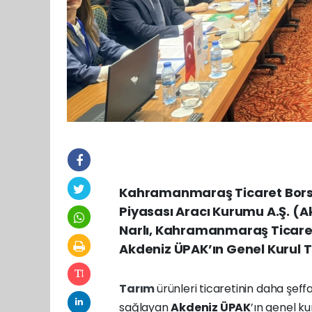
Kahramanmaraş Ticaret Borsa
Piyasası Aracı Kurumu A.Ş. (
Narlı, Kahramanmaraş Ticaret 
Akdeniz ÜPAK’ın Genel Kurul To
Tarım
ürünleri ticaretinin daha şeff
sağlayan
Akdeniz ÜPAK
’ın genel k