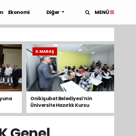
MENÜ
m
Ekonomi
Diğer
K.MARAŞ
oyuna
Onikişubat Belediyesi’nin
Üniversite Hazırlık Kursu
ettik
başvurularında son gün 7
Ağustos
K Genel