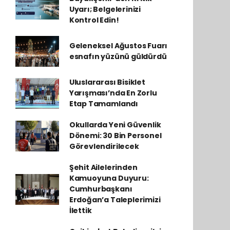
Uyarı; Belgelerinizi
Kontrol Edin!
Geleneksel Ağustos Fuarı
esnafın yüzünü güldürdü
Uluslararası Bisiklet
Yarışması’nda En Zorlu
Etap Tamamlandı
Okullarda Yeni Güvenlik
Dönemi: 30 Bin Personel
Görevlendirilecek
Şehit Ailelerinden
Kamuoyuna Duyuru:
Cumhurbaşkanı
Erdoğan’a Taleplerimizi
İlettik