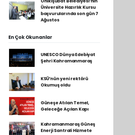
Onikişubat Belediyesi’nin
Üniversite Hazırlık Kursu
başvurularında son gün 7
Ağustos
En Çok Okunanlar
UNESCO Dünya Edebiyat
Şehri Kahramanmaraş
KSÜ’nün yeni rektörü
Okumuş oldu
Güneşe Atılan Temel,
Geleceğe Açılan Kapı
Kahramanmaraş Güneş
Enerji Santrali Hizmete