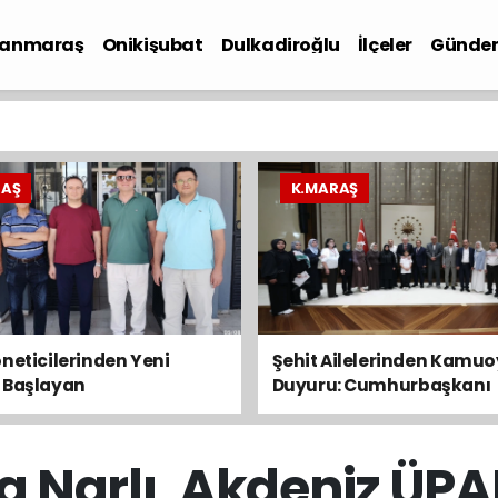
anmaraş
Onikişubat
Dulkadiroğlu
İlçeler
Günde
iyaset
RAŞ
K.MARAŞ
neticilerinden Yeni
Şehit Ailelerinden Kamu
 Başlayan
Duyuru: Cumhurbaşkanı
aşlarına Hayırlı Olsun
Erdoğan’a Taleplerimizi İl
leri
a Narlı, Akdeniz ÜPA