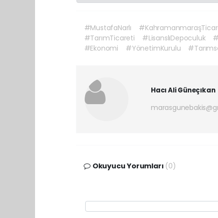
#MustafaNarlı
#KahramanmaraşTicare
#TarımTicareti
#LisanslıDepoculuk
#
#Ekonomi
#YönetimKurulu
#Tarıms
Hacı Ali Güneçıkan
marasgunebakis@g
Okuyucu Yorumları
(0)