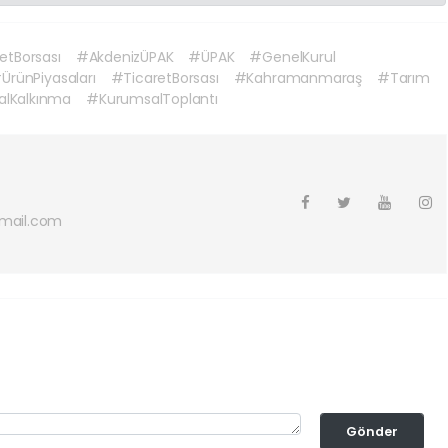
tBorsası
#AkdenizÜPAK
#ÜPAK
#GenelKurul
ÜrünPiyasaları
#TicaretBorsası
#Kahramanmaraş
#Tarım
alKalkınma
#KurumsalToplantı
mail.com
Gönder