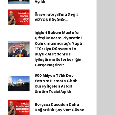
Açıldı
Üniversiteyi Bina Değil,
VİZYON Büyütür...
İçişleri Bakanı Mustafa
Çiftçi İlk Resmi Ziyaretini
Kahramanmaraş’a Yaptı:
“Türkiye Dünyanın En
Büyük Afet Sonrası
İyileştirme Seferberliğini
Gerçekleştirdi”
800 Milyon TL’lik Dev
Yatırım Hizmete Girdi:
Kuzey İlçeleri Asfalt
Üretim Tesisi Açıldı
Borçsuz Kasadan Daha
Değerli Bir Şey Var: Güven