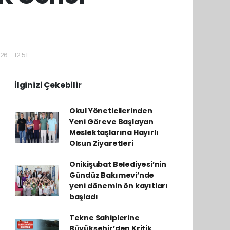
6 - 12:51
İlginizi Çekebilir
Okul Yöneticilerinden
Yeni Göreve Başlayan
Meslektaşlarına Hayırlı
Olsun Ziyaretleri
Onikişubat Belediyesi’nin
Gündüz Bakımevi’nde
yeni dönemin ön kayıtları
başladı
Tekne Sahiplerine
Büyükşehir’den Kritik