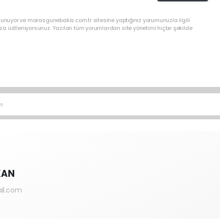
lunuyor ve marasgunebakis.com.tr sitesine yaptığınız yorumunuzla ilgili
a üstleniyorsunuz. Yazılan tüm yorumlardan site yönetimi hiçbir şekilde
ı
KAN
il.com