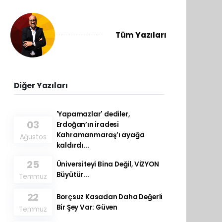
Tüm Yazıları
Diğer Yazıları
'Yapamazlar' dediler,
03
Erdoğan’ın iradesi
Kahramanmaraş’ı ayağa
Ağustos
kaldırdı...
25
Üniversiteyi Bina Değil, VİZYON
Büyütür...
Temmuz
22
Borçsuz Kasadan Daha Değerli
Bir Şey Var: Güven
Temmuz