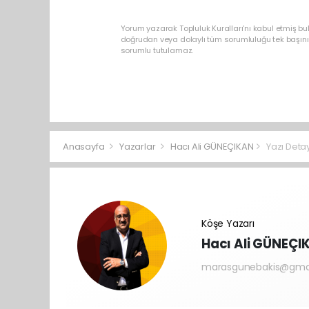
Yorum yazarak Topluluk Kuralları’nı kabul etmiş bu
doğrudan veya dolaylı tüm sorumluluğu tek başınız
sorumlu tutulamaz.
Anasayfa
Yazarlar
Hacı Ali GÜNEÇIKAN
Yazı Detay
Köşe Yazarı
Hacı Ali GÜNEÇI
marasgunebakis@gma