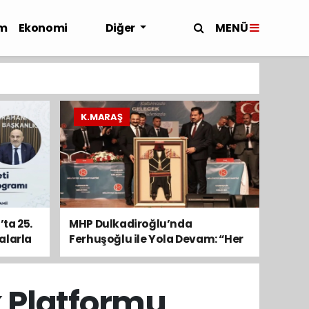
MENÜ
m
Ekonomi
Diğer
K.MARAŞ
ta 25.
MHP Dulkadiroğlu’nda
alarla
Ferhuşoğlu ile Yola Devam: “Her
Mahalleyi Emanet Bildik”
k Platformu