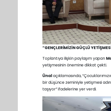
“GENÇLERİMİZİN GÜÇLÜ YETİŞMES
Toplantıya ilişkin paylaşım yapan
Ma
yetişmesinin önemine dikkat çekti.
Ünal
açıklamasında, “Çocuklarımızın
bir düşünce zeminiyle yetişmesi ad
taşıyor” ifadelerine yer verdi.