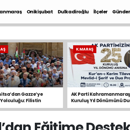
anmaraş
Onikişubat
Dulkadiroğlu
İlçeler
Günde
iyaset
RAŞ
K.MARAŞ
nitsa’dan Gazze’ye
AK Parti Kahramanmaraş’
Yolculuğu: Filistin
Kuruluş Yıl Dönümünü Du
yu Kahramanmaraş’tan
Anacak
’dan Eğitime Deste