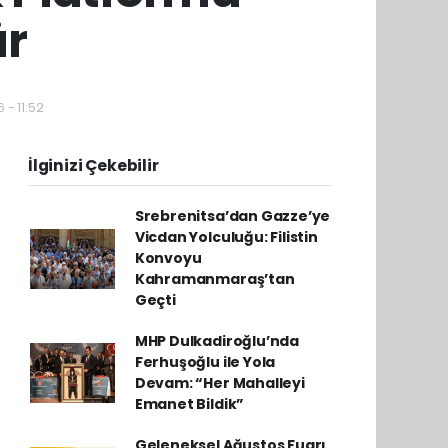
ür
 - 11:52
İlginizi Çekebilir
Srebrenitsa’dan Gazze’ye
Vicdan Yolculuğu: Filistin
Konvoyu
Kahramanmaraş’tan
Geçti
MHP Dulkadiroğlu’nda
Ferhuşoğlu ile Yola
Devam: “Her Mahalleyi
Emanet Bildik”
Geleneksel Ağustos Fuarı