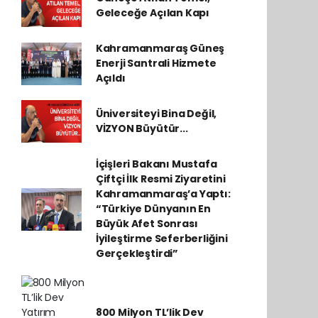
Geleceğe Açılan Kapı
Kahramanmaraş Güneş
Enerji Santrali Hizmete
Açıldı
Üniversiteyi Bina Değil,
VİZYON Büyütür...
İçişleri Bakanı Mustafa
Çiftçi İlk Resmi Ziyaretini
Kahramanmaraş’a Yaptı:
“Türkiye Dünyanın En
Büyük Afet Sonrası
İyileştirme Seferberliğini
Gerçekleştirdi”
800 Milyon TL’lik Dev