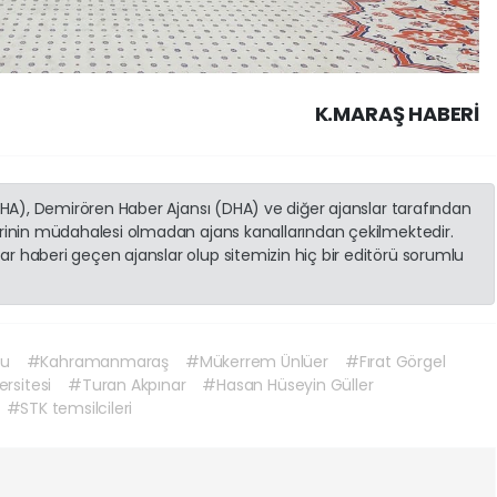
K.MARAŞ HABERİ
(İHA), Demirören Haber Ajansı (DHA) ve diğer ajanslar tarafından
erinin müdahalesi olmadan ajans kanallarından çekilmektedir.
r haberi geçen ajanslar olup sitemizin hiç bir editörü sorumlu
mu
#Kahramanmaraş
#Mükerrem Ünlüer
#Fırat Görgel
ersitesi
#Turan Akpınar
#Hasan Hüseyin Güller
#STK temsilcileri