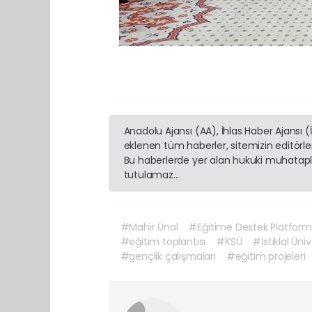
Anadolu Ajansı (AA), İhlas Haber Ajansı 
eklenen tüm haberler, sitemizin editörl
Bu haberlerde yer alan hukuki muhatapla
tutulamaz...
#Mahir Ünal
#Eğitime Destek Platfor
#eğitim toplantısı
#KSÜ
#İstiklal Üniv
#gençlik çalışmaları
#eğitim projeleri