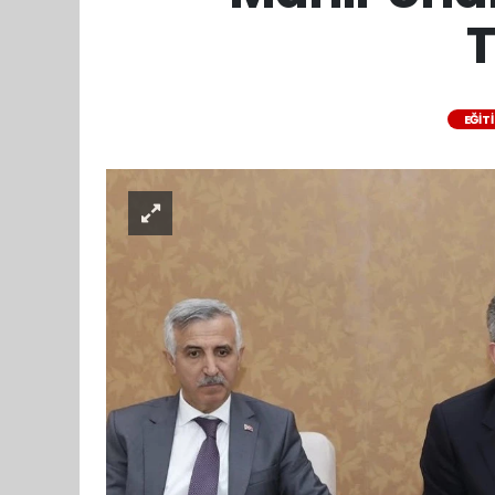
T
EĞIT