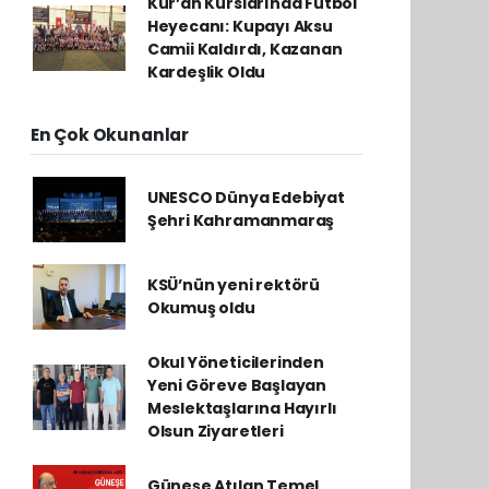
Kur’an Kurslarında Futbol
Heyecanı: Kupayı Aksu
Camii Kaldırdı, Kazanan
Kardeşlik Oldu
En Çok Okunanlar
UNESCO Dünya Edebiyat
Şehri Kahramanmaraş
KSÜ’nün yeni rektörü
Okumuş oldu
Okul Yöneticilerinden
Yeni Göreve Başlayan
Meslektaşlarına Hayırlı
Olsun Ziyaretleri
Güneşe Atılan Temel,