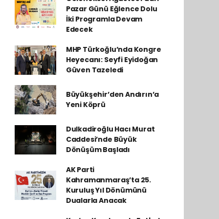
Pazar Günü Eğlence Dolu
İki Programla Devam
Edecek
MHP Türkoğlu’nda Kongre
Heyecanı: Seyfi Eyidoğan
Güven Tazeledi
Büyükşehir’den Andırın’a
Yeni Köprü
Dulkadiroğlu Hacı Murat
Caddesi’nde Büyük
Dönüşüm Başladı
AK Parti
Kahramanmaraş’ta 25.
Kuruluş Yıl Dönümünü
Dualarla Anacak