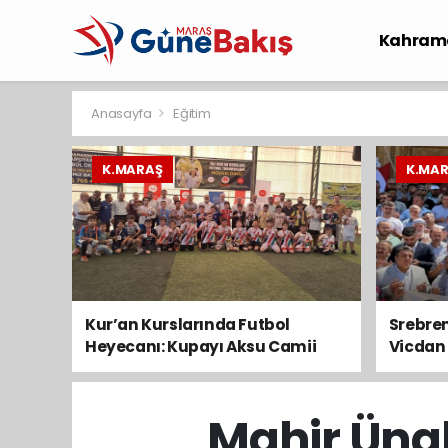
Kahram
Spor
S
Anasayfa
Eğitim
K.MARAŞ
K.MA
Kur’an Kurslarında Futbol
Srebre
Heyecanı: Kupayı Aksu Camii
Vicdan 
Kaldırdı, Kazanan Kardeşlik Oldu
Konvo
Geçti
Mahir Ünal