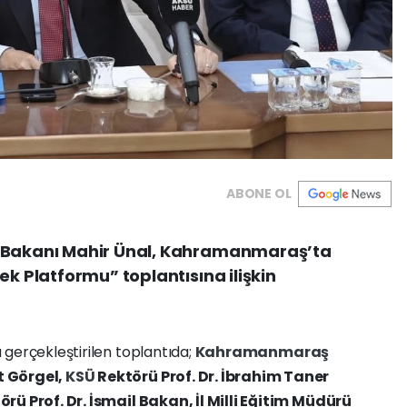
ABONE OL
m Bakanı Mahir Ünal, Kahramanmaraş’ta
ek Platformu” toplantısına ilişkin
la gerçekleştirilen toplantıda;
Kahramanmaraş
t Görgel,
KSÜ
Rektörü Prof. Dr. İbrahim Taner
örü Prof. Dr. İsmail Bakan, İl Milli Eğitim Müdürü