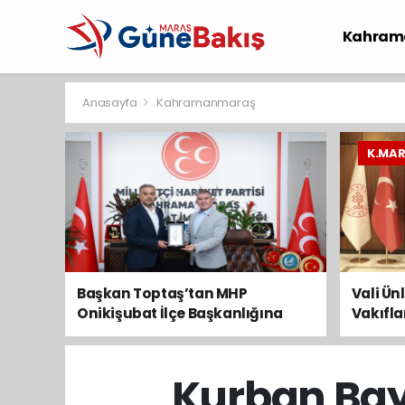
Kahram
Spor
S
Anasayfa
Kahramanmaraş
K.MA
Başkan Toptaş’tan MHP
Vali Ün
Onikişubat İlçe Başkanlığına
Vakıfl
Hayırlı Olsun Ziyareti
ziyaret
Kurban Bayr