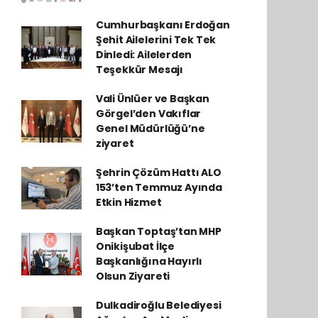
Cumhurbaşkanı Erdoğan
Şehit Ailelerini Tek Tek
Dinledi: Ailelerden
Teşekkür Mesajı
Vali Ünlüer ve Başkan
Görgel’den Vakıflar
Genel Müdürlüğü’ne
ziyaret
Şehrin Çözüm Hattı ALO
153’ten Temmuz Ayında
Etkin Hizmet
Başkan Toptaş’tan MHP
Onikişubat İlçe
Başkanlığına Hayırlı
Olsun Ziyareti
Dulkadiroğlu Belediyesi