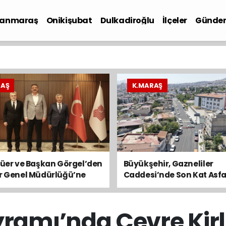
anmaraş
Onikişubat
Dulkadiroğlu
İlçeler
Günde
iyaset
RAŞ
K.MARAŞ
lüer ve Başkan Görgel’den
Büyükşehir, Gazneliler
ar Genel Müdürlüğü’ne
Caddesi’nde Son Kat Asfa
Serimini Sürdürüyor
amı’nda Çevre Kirli