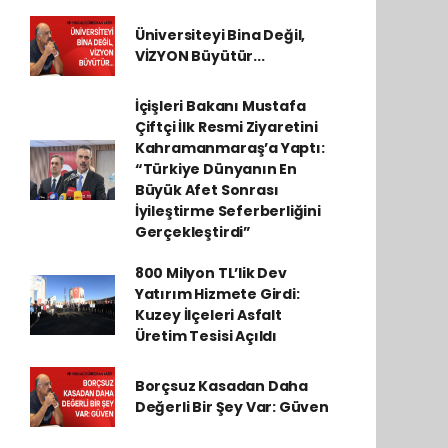
Üniversiteyi Bina Değil,
VİZYON Büyütür...
İçişleri Bakanı Mustafa
Çiftçi İlk Resmi Ziyaretini
Kahramanmaraş’a Yaptı:
“Türkiye Dünyanın En
Büyük Afet Sonrası
İyileştirme Seferberliğini
Gerçekleştirdi”
800 Milyon TL’lik Dev
Yatırım Hizmete Girdi:
Kuzey İlçeleri Asfalt
Üretim Tesisi Açıldı
Borçsuz Kasadan Daha
Değerli Bir Şey Var: Güven