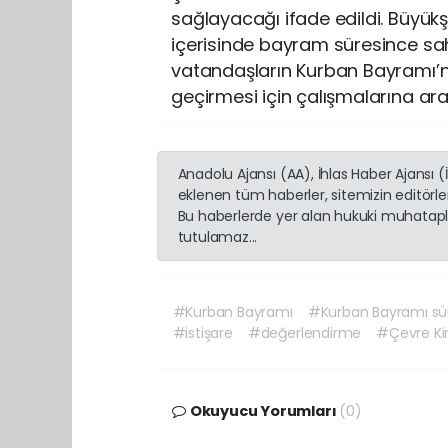
sağlayacağı ifade edildi. Büyükşeh
içerisinde bayram süresince sa
vatandaşların Kurban Bayramı’nı
geçirmesi için çalışmalarına aral
Anadolu Ajansı (AA), İhlas Haber Ajansı 
eklenen tüm haberler, sitemizin editörl
Bu haberlerde yer alan hukuki muhatapla
tutulamaz...
#Kurban Bayramı
#Kurban Bayramı sü
#istişare
#değerlendirme
#Çevre Kirl
Okuyucu Yorumları
(0)