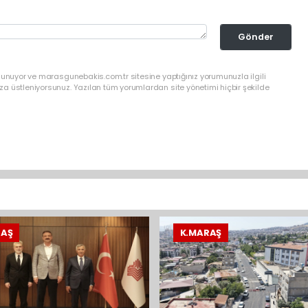
Gönder
lunuyor ve marasgunebakis.com.tr sitesine yaptığınız yorumunuzla ilgili
a üstleniyorsunuz. Yazılan tüm yorumlardan site yönetimi hiçbir şekilde
RAŞ
K.MARAŞ