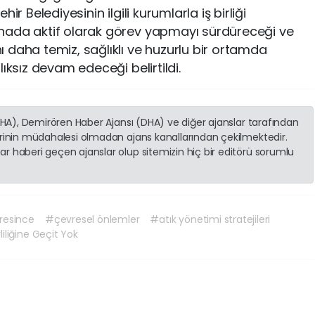
ir Belediyesinin ilgili kurumlarla iş birliği
hada aktif olarak görev yapmayı sürdüreceği ve
 daha temiz, sağlıklı ve huzurlu bir ortamda
ıksız devam edeceği belirtildi.
(İHA), Demirören Haber Ajansı (DHA) ve diğer ajanslar tarafından
erinin müdahalesi olmadan ajans kanallarından çekilmektedir.
r haberi geçen ajanslar olup sitemizin hiç bir editörü sorumlu
resince
#çevresel önlemler
#atık yönetimi stratejileri
iliğine Geçit Yok