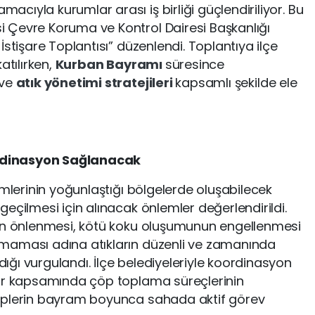
ıyla kurumlar arası iş birliği güçlendiriliyor. Bu
 Çevre Koruma ve Kontrol Dairesi Başkanlığı
İstişare Toplantısı” düzenlendi. Toplantıya ilçe
atılırken,
Kurban Bayramı
süresince
 ve
atık yönetimi stratejileri
kapsamlı şekilde ele
rdinasyon Sağlanacak
imlerinin yoğunlaştığı bölgelerde oluşabilecek
eçilmesi için alınacak önlemler değerlendirildi.
nin önlenmesi, kötü koku oluşumunun engellenmesi
maması adına atıkların düzenli ve zamanında
ğı vurgulandı. İlçe belediyeleriyle koordinasyon
lar kapsamında çöp toplama süreçlerinin
iplerin bayram boyunca sahada aktif görev