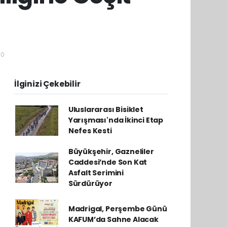
30
İlginizi Çekebilir
Uluslararası Bisiklet
Yarışması'nda İkinci Etap
Nefes Kesti
Büyükşehir, Gazneliler
Caddesi’nde Son Kat
Asfalt Serimini
Sürdürüyor
Madrigal, Perşembe Günü
KAFUM’da Sahne Alacak