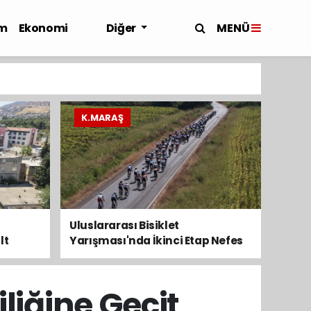
MENÜ
m
Ekonomi
Diğer
K.MARAŞ
Uluslararası Bisiklet
lt
Yarışması'nda İkinci Etap Nefes
Kesti
liğine Geçit