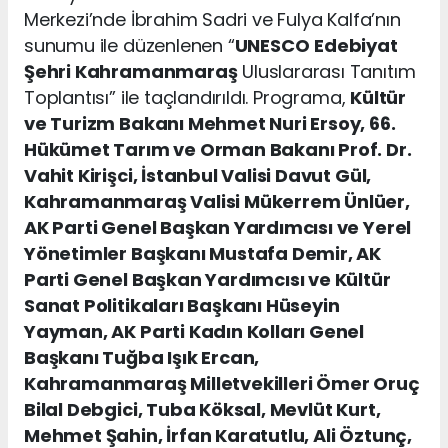
Merkezi’nde İbrahim Sadri ve Fulya Kalfa’nın
sunumu ile düzenlenen “
UNESCO
Edebiyat
Şehri Kahramanmaraş
Uluslararası Tanıtım
Toplantısı” ile taçlandırıldı. Programa,
Kültür
ve Turizm Bakanı Mehmet Nuri Ersoy, 66.
Hükümet Tarım ve Orman Bakanı Prof. Dr.
Vahit Kirişci, İstanbul Valisi Davut Gül,
Kahramanmaraş Valisi Mükerrem Ünlüer,
AK Parti Genel Başkan Yardımcısı ve Yerel
Yönetimler Başkanı Mustafa Demir, AK
Parti Genel Başkan Yardımcısı ve Kültür
Sanat Politikaları Başkanı Hüseyin
Yayman, AK Parti Kadın Kolları Genel
Başkanı Tuğba Işık Ercan,
Kahramanmaraş Milletvekilleri Ömer Oruç
Bilal Debgici, Tuba Köksal, Mevlüt Kurt,
Mehmet Şahin, İrfan Karatutlu, Ali Öztunç,