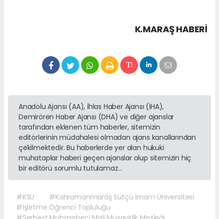
K.MARAŞ HABERİ
Anadolu Ajansı (AA), İhlas Haber Ajansı (İHA),
Demirören Haber Ajansı (DHA) ve diğer ajanslar
tarafından eklenen tüm haberler, sitemizin
editörlerinin müdahalesi olmadan ajans kanallarından
çekilmektedir. Bu haberlerde yer alan hukuki
muhataplar haberi geçen ajanslar olup sitemizin hiç
bir editörü sorumlu tutulamaz...
#KSÜ
#Kahramanmaraş Sütçü İmam Üniversitesi
#İşletme Öğrenci Topluluğu
#Serbest Muhasebeci Mali Müşavirlik Mesleği