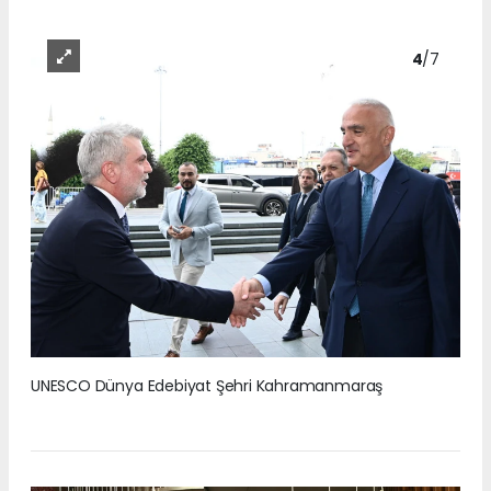
4
/7
UNESCO Dünya Edebiyat Şehri Kahramanmaraş