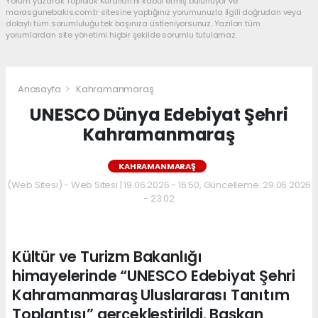
Yorum yazarak Topluluk Kuralları’nı kabul etmiş bulunuyor ve
marasgunebakis.com.tr sitesine yaptığınız yorumunuzla ilgili doğrudan veya
dolaylı tüm sorumluluğu tek başınıza üstleniyorsunuz. Yazılan tüm
yorumlardan site yönetimi hiçbir şekilde sorumlu tutulamaz.
Anasayfa
Kahramanmaraş
UNESCO Dünya Edebiyat Şehri
Kahramanmaraş
KAHRAMANMARAŞ
(Web Sitesi) - Web Sitesi | 19.06.2026 - 16:50, Güncelleme: 29.06.2026
- 23:02
Kültür ve Turizm Bakanlığı
himayelerinde “UNESCO Edebiyat Şehri
Kahramanmaraş Uluslararası Tanıtım
Toplantısı” gerçekleştirildi. Başkan