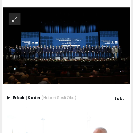
Erkek
|
Kadın
(Haberi Sesli Oku)