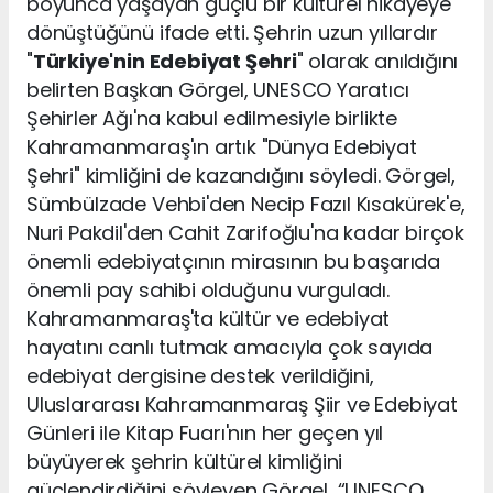
boyunca yaşayan güçlü bir kültürel hikâyeye
dönüştüğünü ifade etti. Şehrin uzun yıllardır
"
Türkiye'nin Edebiyat Şehri
" olarak anıldığını
belirten Başkan Görgel, UNESCO Yaratıcı
Şehirler Ağı'na kabul edilmesiyle birlikte
Kahramanmaraş'ın artık "Dünya Edebiyat
Şehri" kimliğini de kazandığını söyledi. Görgel,
Sümbülzade Vehbi'den Necip Fazıl Kısakürek'e,
Nuri Pakdil'den Cahit Zarifoğlu'na kadar birçok
önemli edebiyatçının mirasının bu başarıda
önemli pay sahibi olduğunu vurguladı.
Kahramanmaraş'ta kültür ve edebiyat
hayatını canlı tutmak amacıyla çok sayıda
edebiyat dergisine destek verildiğini,
Uluslararası Kahramanmaraş Şiir ve Edebiyat
Günleri ile Kitap Fuarı'nın her geçen yıl
büyüyerek şehrin kültürel kimliğini
güçlendirdiğini söyleyen Görgel, “UNESCO