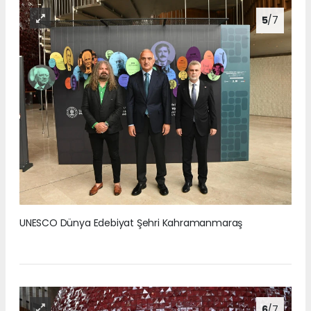
5
/7
UNESCO Dünya Edebiyat Şehri Kahramanmaraş
6
/7