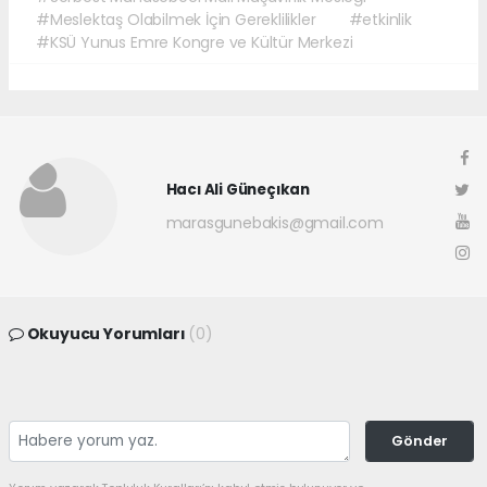
#Meslektaş Olabilmek İçin Gereklilikler
#etkinlik
#KSÜ Yunus Emre Kongre ve Kültür Merkezi
Hacı Ali Güneçıkan
marasgunebakis@gmail.com
Okuyucu Yorumları
(0)
Gönder