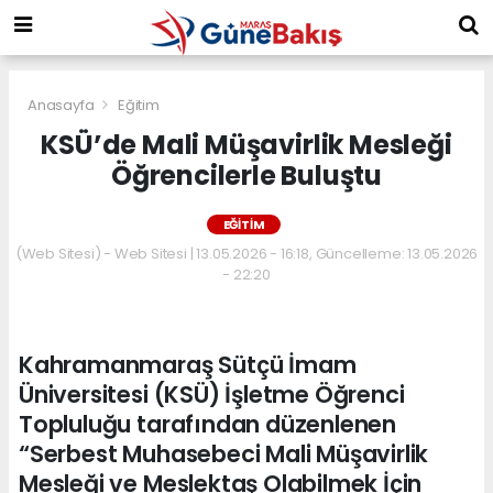
Anasayfa
Eğitim
KSÜ’de Mali Müşavirlik Mesleği
Öğrencilerle Buluştu
EĞITIM
(Web Sitesi) - Web Sitesi | 13.05.2026 - 16:18, Güncelleme: 13.05.2026
- 22:20
Kahramanmaraş Sütçü İmam
Üniversitesi (KSÜ) İşletme Öğrenci
Topluluğu tarafından düzenlenen
“Serbest Muhasebeci Mali Müşavirlik
Mesleği ve Meslektaş Olabilmek İçin