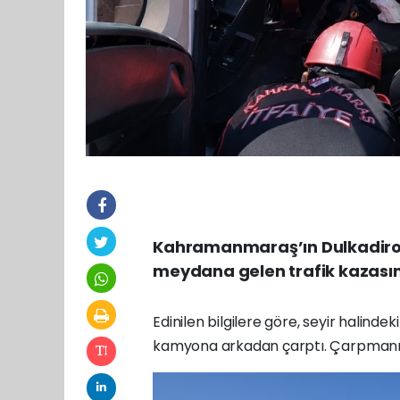
Kahramanmaraş’ın Dulkadiroğ
meydana gelen trafik kazasınd
Edinilen bilgilere göre, seyir halindek
kamyona arkadan çarptı. Çarpmanın