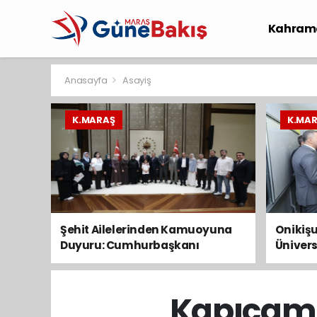
Kahram
Spor
S
Anasayfa
Asayiş
K.MARAŞ
K.MA
Şehit Ailelerinden Kamuoyuna
Onikişu
Duyuru: Cumhurbaşkanı
Ünivers
Erdoğan’a Taleplerimizi İlettik
başvur
Ağusto
Kapıçam’