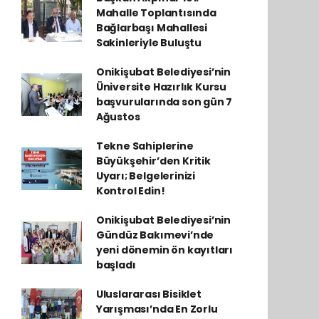
Mahalle Toplantısında
Bağlarbaşı Mahallesi
Sakinleriyle Buluştu
Onikişubat Belediyesi’nin
Üniversite Hazırlık Kursu
başvurularında son gün 7
Ağustos
Tekne Sahiplerine
Büyükşehir’den Kritik
Uyarı; Belgelerinizi
Kontrol Edin!
Onikişubat Belediyesi’nin
Gündüz Bakımevi’nde
yeni dönemin ön kayıtları
başladı
Uluslararası Bisiklet
Yarışması’nda En Zorlu