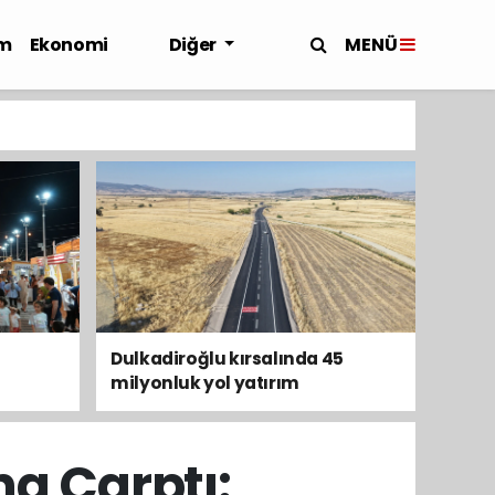
MENÜ
m
Ekonomi
Diğer
Dulkadiroğlu kırsalında 45
milyonluk yol yatırım
tamamladı
a Çarptı: