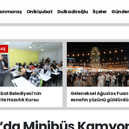
anmaraş
Onikişubat
Dulkadiroğlu
İlçeler
Günde
iyaset
RAŞ
bat Belediyesi’nin
Geleneksel Ağustos Fuarı
ite Hazırlık Kursu
esnafın yüzünü güldürdü
ularında son gün 7
s
da Minibüs Kamyon