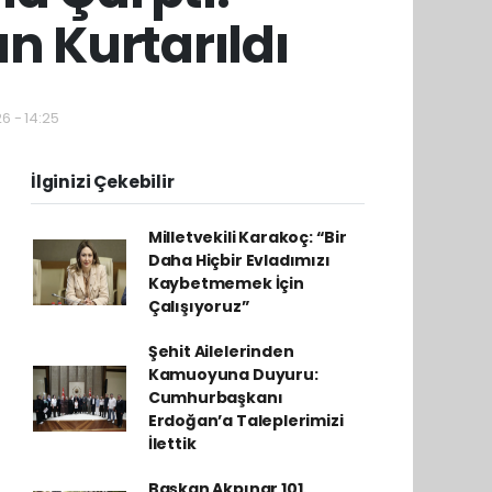
n Kurtarıldı
6 - 14:25
İlginizi Çekebilir
Milletvekili Karakoç: “Bir
Daha Hiçbir Evladımızı
Kaybetmemek İçin
Çalışıyoruz”
Şehit Ailelerinden
Kamuoyuna Duyuru:
Cumhurbaşkanı
Erdoğan’a Taleplerimizi
İlettik
Başkan Akpınar 101.