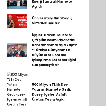
Enerji Santrali Hizmete
Açıldı
Üniversiteyi Bina Değil,
VİZYON Büyütür...
İçişleri Bakanı Mustafa
Çiftçi İlk Resmi Ziyaretini
Kahramanmaraş’a Yaptı:
“Türkiye Dünyanın En
Büyük Afet Sonrası
İyileştirme Seferberliğini
Gerçekleştirdi”
800 Milyon TL’lik Dev
Yatırım Hizmete Girdi:
Kuzey İlçeleri Asfalt
Üretim Tesisi Açıldı