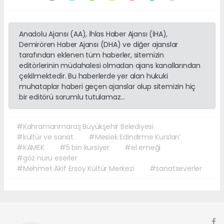
Anadolu Ajansı (AA), İhlas Haber Ajansı (İHA),
Demirören Haber Ajansı (DHA) ve diğer ajanslar
tarafından eklenen tüm haberler, sitemizin
editörlerinin müdahalesi olmadan ajans kanallarından
çekilmektedir. Bu haberlerde yer alan hukuki
muhataplar haberi geçen ajanslar olup sitemizin hiç
bir editörü sorumlu tutulamaz...
#Kahramanmaraş Büyükşehir Belediyesi
#kültür ve sanat
#Meslek Edindirme Kursları’
#KAMEK
#5 bin kursiyer
#el emeği
#göz nuru eserler
#Mehmet Akif Ersoy Kültür Merkezi
#sanatseverler