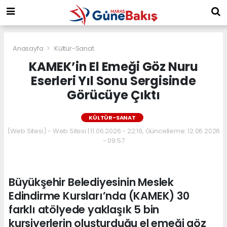
Anasayfa
Kültür-Sanat
KAMEK’in El Emeği Göz Nuru
Eserleri Yıl Sonu Sergisinde
Görücüye Çıktı
KÜLTÜR-SANAT
(Web Sitesi) - Web Sitesi | 11.06.2026 - 22:19, Güncelleme: 12.06.2026
- 09:57
Büyükşehir Belediyesinin Meslek
Edindirme Kursları’nda (KAMEK) 30
farklı atölyede yaklaşık 5 bin
kursiyerlerin oluşturduğu el emeği göz