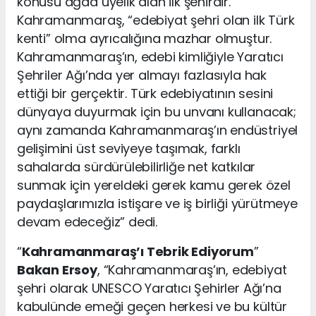
konusu ağda üyelik alan ilk şehirdir.
Kahramanmaraş, “edebiyat şehri olan ilk Türk
kenti” olma ayrıcalığına mazhar olmuştur.
Kahramanmaraş’ın, edebi kimliğiyle Yaratıcı
Şehriler Ağı’nda yer almayı fazlasıyla hak
ettiği bir gerçektir. Türk edebiyatının sesini
dünyaya duyurmak için bu unvanı kullanacak;
aynı zamanda Kahramanmaraş’ın endüstriyel
gelişimini üst seviyeye taşımak, farklı
sahalarda sürdürülebilirliğe net katkılar
sunmak için yereldeki gerek kamu gerek özel
paydaşlarımızla istişare ve iş birliği yürütmeye
devam edeceğiz” dedi.
“
Kahramanmaraş’ı Tebrik Ediyorum
”
Bakan Ersoy
, “Kahramanmaraş’ın, edebiyat
şehri olarak UNESCO Yaratıcı Şehirler Ağı’na
kabulünde emeği geçen herkesi ve bu kültür