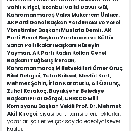
Vahit Kirişci, İstanbul Valisi Davut Gül,
Kahramanmaraş Valisi Mükerrem Ünlüer,
AK Parti Genel Başkan Yardımcısı ve Yerel
Yönetimler Başkanı Mustafa Demir, AK
Parti Genel Başkan Yardımcısı ve Kültür
Sanat Politikaları Başkanı Hüseyin
Yayman, AK Parti Kadın Kolları Genel
Başkanı Tuğba Işık Ercan,
Kahramanmaraş Milletvekilleri Ömer Oruç
Bilal Debgici, Tuba Köksal, Mevlüt Kurt,
Mehmet Şahin, İrfan Karatutlu, Ali Öztunç,
Zuhal Karakoç, Büyükşehir Belediye
Başkanı Fırat Görgel, UNESCO Milli
Komisyonu Başkan Vekili Prof. Dr. Mehmet
Akif Kireçci
, siyasi parti temsilcileri, rektörler,
yazarlar, şairler ve çok sayıda edebiyatsever
katıldı.