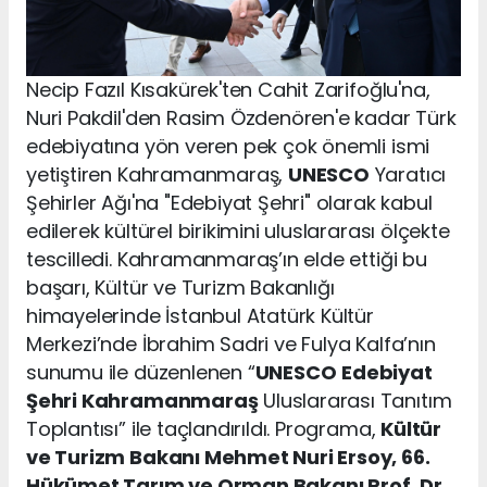
Necip Fazıl Kısakürek'ten Cahit Zarifoğlu'na,
Nuri Pakdil'den Rasim Özdenören'e kadar Türk
edebiyatına yön veren pek çok önemli ismi
yetiştiren Kahramanmaraş,
UNESCO
Yaratıcı
Şehirler Ağı'na "Edebiyat Şehri" olarak kabul
edilerek kültürel birikimini uluslararası ölçekte
tescilledi. Kahramanmaraş’ın elde ettiği bu
başarı, Kültür ve Turizm Bakanlığı
himayelerinde İstanbul Atatürk Kültür
Merkezi’nde İbrahim Sadri ve Fulya Kalfa’nın
sunumu ile düzenlenen “
UNESCO
Edebiyat
Şehri Kahramanmaraş
Uluslararası Tanıtım
Toplantısı” ile taçlandırıldı. Programa,
Kültür
ve Turizm Bakanı Mehmet Nuri Ersoy, 66.
Hükümet Tarım ve Orman Bakanı Prof. Dr.