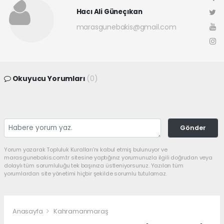
Hacı Ali Güneçıkan
marasgunebakis@gmail.com
Okuyucu Yorumları
(0)
Gönder
Yorum yazarak Topluluk Kuralları’nı kabul etmiş bulunuyor ve
marasgunebakis.com.tr sitesine yaptığınız yorumunuzla ilgili doğrudan veya
dolaylı tüm sorumluluğu tek başınıza üstleniyorsunuz. Yazılan tüm
yorumlardan site yönetimi hiçbir şekilde sorumlu tutulamaz.
Anasayfa
Kahramanmaraş