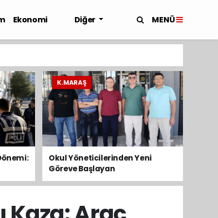
MENÜ
m
Ekonomi
Diğer
K.MARAŞ
Dönemi:
Okul Yöneticilerinden Yeni
Göreve Başlayan
Meslektaşlarına Hayırlı Olsun
Ziyaretleri
 Kaza: Araç