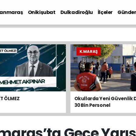
anmaraş
Onikişubat
Dulkadiroğlu
İlçeler
Günde
iyaset
K.MARAŞ
ET ÖLMEZ
Okullarda Yeni Güvenlik 
30 Bin Personel
Görevlendirilecek
raş’ta Gece Yarısı