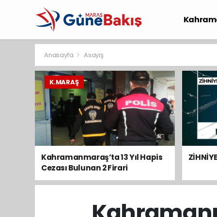
Kahram
Spor
S
Anasayfa
Asayiş
K.MARAŞ
Kahramanmaraş’ta 13 Yıl Hapis
ZİHNİY
Cezası Bulunan 2 Firari
Yakalandı
Kahramanma