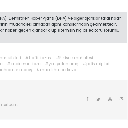
(İHA), Demirören Haber Ajansı (DHA) ve diğer ajanslar tarafından
erinin müdahalesi olmadan ajans kanallarından çekilmektedir.
r haberi geçen ajanslar olup sitemizin hiç bir editörü sorumlu
an siteleri
#trafik kazası
#5 nisan mahallesi
za
#zincirleme kaza
#yan yatan araç
#polis ekipleri
 kahramanmaraş
#maddi hasarlı kaza
mail.com