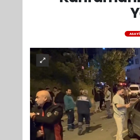
Y
ASAYI