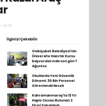
ar
6 - 02:20
İlginizi Çekebilir
Onikişubat Belediyesi’nin
Üniversite Hazırlık Kursu
başvurularında son gün 7
Ağustos
Okullarda Yeni Güvenlik
Dönemi: 30 Bin Personel
Görevlendirilecek
Kahramanmaraş’ta 13 Yıl
Hapis Cezası Bulunan 2
Firari Yakalandı