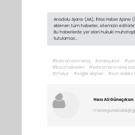
Anadolu Ajansı (AA), İhlas Haber Ajansı 
eklenen tüm haberler, sitemizin editörl
Bu haberlerde yer alan hukuki muhatapla
tutulamaz...
#kahramanmaraş
#onikişubat
#yam
#kaza haberleri
#kahramanmaraş ka
#itfaiye
#sağlık ekipleri
#son dakika
Hacı Ali Güneçıkan
marasgunebakis@g