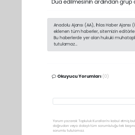
Dua edilmesinin ardından grup d
Anadolu Ajansı (AA), İhlas Haber Ajansı 
eklenen tüm haberler, sitemizin editörl
Bu haberlerde yer alan hukuki muhatapla
tutulamaz...
Okuyucu Yorumları
(0)
Yorum yazarak Topluluk Kuralları’nı kabul etmiş bu
doğrudan veya dolaylı tüm sorumluluğu tek başınız
sorumlu tutulamaz.