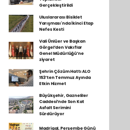
Gerçekleştirildi
Uluslararası Bisiklet
Yarışması'nda İkinci Etap
Nefes Kesti
Vali Ünlüer ve Başkan
Görgel’den Vakıflar
Genel Müdürlüğü’ne
ziyaret
Şehrin Çözüm Hattı ALO
153’ten Temmuz Ayında
Etkin Hizmet
Büyükşehir, Gazneliler
Caddesi’nde Son Kat
Asfalt Serimini
Sürdürüyor
Madrigal, Perşembe Günü