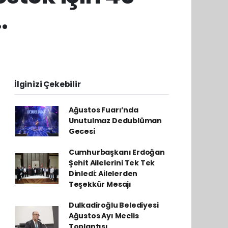
.
İlginizi Çekebilir
Ağustos Fuarı’nda
Unutulmaz Dedublüman
Gecesi
Cumhurbaşkanı Erdoğan
Şehit Ailelerini Tek Tek
Dinledi: Ailelerden
Teşekkür Mesajı
Dulkadiroğlu Belediyesi
Ağustos Ayı Meclis
Toplantısı