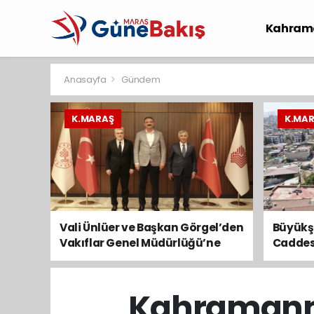
Kahram
Spor
S
Anasayfa
Gündem
K.MARAŞ
K.MA
Vali Ünlüer ve Başkan Görgel’den
Büyükşe
Vakıflar Genel Müdürlüğü’ne
Caddesi
ziyaret
Serimi
Kahramanma