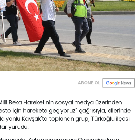
ABONE OL
illi Beka Hareketinin sosyal medya üzerinden
esto için harekete geçiyoruz" çağrısıyla, ellerinde
adalyonlu Kavşak'ta toplanan grup, Türkoğlu ilçesi
dar yürüdü.
t" sloganıyla, Kahramanmaraş-Osmaniye kara