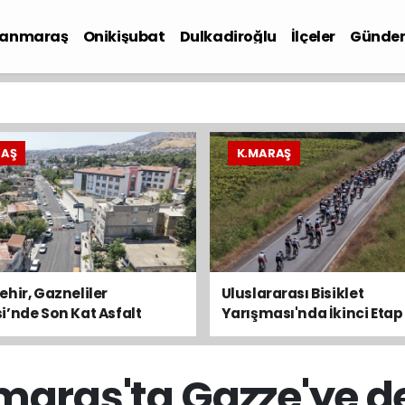
anmaraş
Onikişubat
Dulkadiroğlu
İlçeler
Günde
iyaset
RAŞ
K.MARAŞ
hir, Gazneliler
Uluslararası Bisiklet
’nde Son Kat Asfalt
Yarışması'nda İkinci Etap
ni Sürdürüyor
Kesti
raş'ta Gazze'ye des