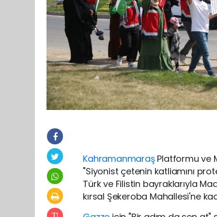
Kahramanmaraş
Platformu ve M
"Siyonist çetenin katliamını prot
Türk ve Filistin bayraklarıyla M
kırsal Şekeroba Mahallesi'ne ka
Gazze
için "Bir adım da sen a