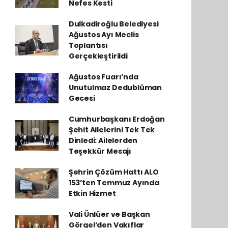
Nefes Kesti
Dulkadiroğlu Belediyesi
Ağustos Ayı Meclis
Toplantısı
Gerçekleştirildi
Ağustos Fuarı’nda
Unutulmaz Dedublüman
Gecesi
Cumhurbaşkanı Erdoğan
Şehit Ailelerini Tek Tek
Dinledi: Ailelerden
Teşekkür Mesajı
Şehrin Çözüm Hattı ALO
153’ten Temmuz Ayında
Etkin Hizmet
Vali Ünlüer ve Başkan
Görgel’den Vakıflar