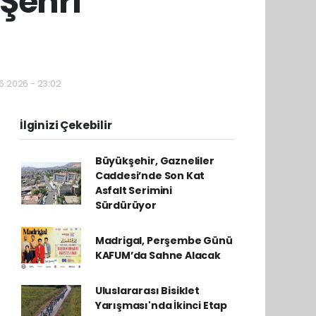
Şehri
06.2026 - 23:02
İlginizi Çekebilir
Büyükşehir, Gazneliler
Caddesi’nde Son Kat
Asfalt Serimini
Sürdürüyor
Madrigal, Perşembe Günü
KAFUM’da Sahne Alacak
Uluslararası Bisiklet
Yarışması'nda İkinci Etap