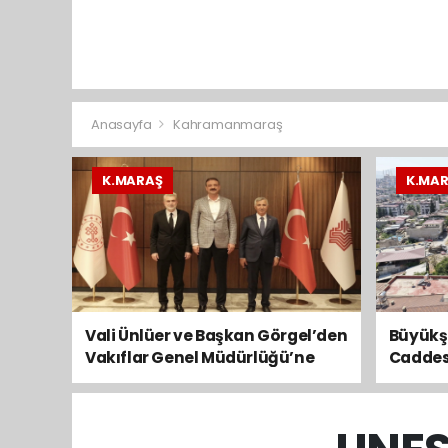
Anasayfa
Kahramanmaraş
K.MARAŞ
K.MA
Vali Ünlüer ve Başkan Görgel’den
Büyükşe
Vakıflar Genel Müdürlüğü’ne
Caddesi
ziyaret
Serimi