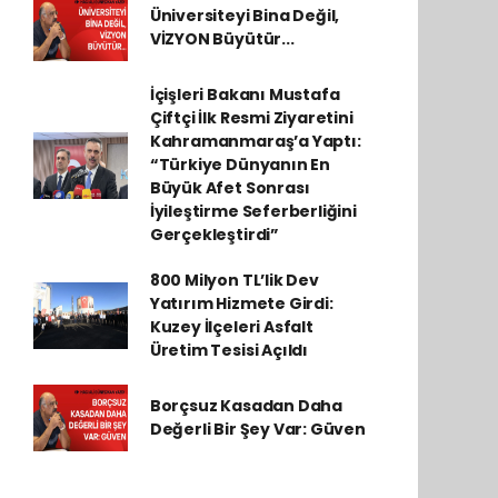
Üniversiteyi Bina Değil,
VİZYON Büyütür...
İçişleri Bakanı Mustafa
Çiftçi İlk Resmi Ziyaretini
Kahramanmaraş’a Yaptı:
“Türkiye Dünyanın En
Büyük Afet Sonrası
İyileştirme Seferberliğini
Gerçekleştirdi”
800 Milyon TL’lik Dev
Yatırım Hizmete Girdi:
Kuzey İlçeleri Asfalt
Üretim Tesisi Açıldı
Borçsuz Kasadan Daha
Değerli Bir Şey Var: Güven