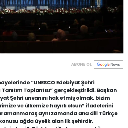
ABONE OL
imayelerinde “UNESCO Edebiyat Şehri
anıtım Toplantısı” gerçekleştirildi. Başkan
at Şehri unvanını hak etmiş olmak, bizim
imize ve ülkemize hayırlı olsun” ifadelerini
Kahramanmaraş aynı zamanda ana dili Türkçe
konusu ağda üyelik alan ilk şehirdir.