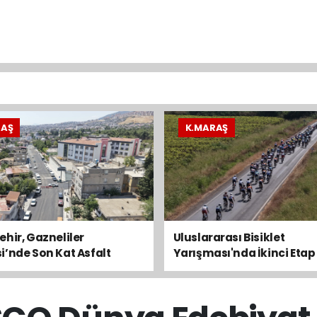
RAŞ
K.MARAŞ
hir, Gazneliler
Uluslararası Bisiklet
’nde Son Kat Asfalt
Yarışması'nda İkinci Etap
ni Sürdürüyor
Kesti