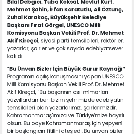
Bilal Debgici, Tuba Köksal, Mevlüt Kurt,
Mehmet Şahin, İrfan Karatutlu, Ali Öztunç,
Zuhal Karakoç, Büyükşehir Belediye
Başkanı Fırat Görgel, UNESCO Milli
Komisyonu Başkan Vekili Prof. Dr. Mehmet
Akif Kireçci
, siyasi parti temsilcileri, rektörler,
yazarlar, şairler ve çok sayıda edebiyatsever
katıldı.
“
Bu Ünvan Bizler İçin Büyük Gurur Kaynağı”
Programın açılış konuşmasını yapan UNESCO
Milli Komisyonu Başkan Vekili Prof. Dr. Mehmet
Akif Kireçci, “Bu başarının asıl mimarları
yüzyıllardan beri bizim şehrimizde edebiyatın
temsilcileri olan yazarlarımız, şairlerimizdir.
Kahramanmaraş’ımıza ve Türkiye’mize hayırlı
olsun. Bu paye Kahramanmaraş için yepyeni
bir başlangıcın fitilini ateşledi. Bu ünvan bizler