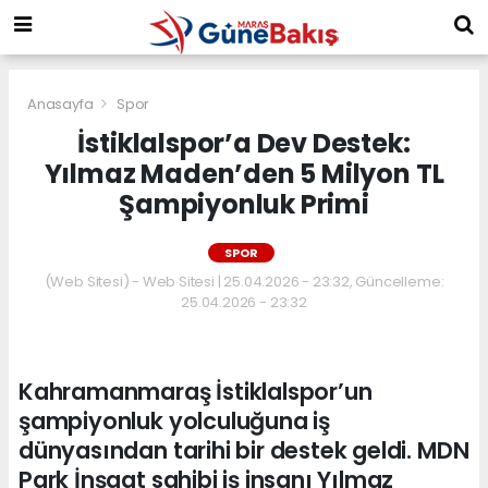
Anasayfa
Spor
İstiklalspor’a Dev Destek:
Yılmaz Maden’den 5 Milyon TL
Şampiyonluk Primi
SPOR
(Web Sitesi) - Web Sitesi | 25.04.2026 - 23:32, Güncelleme:
25.04.2026 - 23:32
Kahramanmaraş İstiklalspor’un
şampiyonluk yolculuğuna iş
dünyasından tarihi bir destek geldi. MDN
Park İnşaat sahibi iş insanı Yılmaz