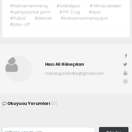
#Kahramanmaraş
#İstiklalspor
#Yılmaz Maden
#şampiyonluk primi
#TFF 2. Lig
#spor
#futbol
#destek
#Kahramanmaraş spor
#play-off
Hacı Ali Güneçıkan
marasgunebakis@gmail.com
Okuyucu Yorumları
(0)