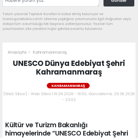
Gönder
Yorum yazarak Topluluk Kuralları’nı kabul etmiş bulunuyor ve
marasgunebakis.com.tr sitesine yaptığınız yorumunuzla ilgili doğrudan veya
dolaylı tüm sorumluluğu tek başınıza üstleniyorsunuz. Yazılan tüm
yorumlardan site yönetimi hiçbir şekilde sorumlu tutulamaz.
Anasayfa
Kahramanmaraş
UNESCO Dünya Edebiyat Şehri
Kahramanmaraş
KAHRAMANMARAŞ
(Web Sitesi) - Web Sitesi | 19.06.2026 - 16:50, Güncelleme: 29.06.2026
- 23:02
Kültür ve Turizm Bakanlığı
himayelerinde “UNESCO Edebiyat Şehri