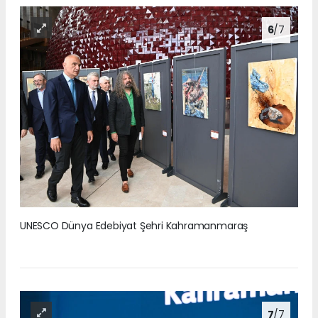
6
/7
UNESCO Dünya Edebiyat Şehri Kahramanmaraş
7
/7