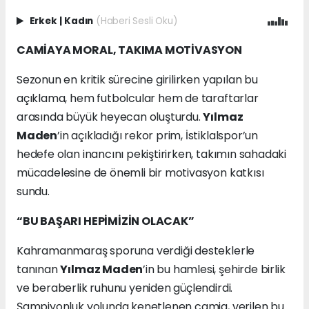
Erkek
|
Kadın
(Haberi Sesli Oku)
CAMİAYA MORAL, TAKIMA MOTİVASYON
Sezonun en kritik sürecine girilirken yapılan bu
açıklama, hem futbolcular hem de taraftarlar
arasında büyük heyecan oluşturdu.
Yılmaz
Maden
’in açıkladığı rekor prim, İstiklalspor’un
hedefe olan inancını pekiştirirken, takımın sahadaki
mücadelesine de önemli bir motivasyon katkısı
sundu.
“BU BAŞARI HEPİMİZİN OLACAK”
Kahramanmaraş sporuna verdiği desteklerle
tanınan
Yılmaz Maden
’in bu hamlesi, şehirde birlik
ve beraberlik ruhunu yeniden güçlendirdi.
Şampiyonluk yolunda kenetlenen camia, verilen bu