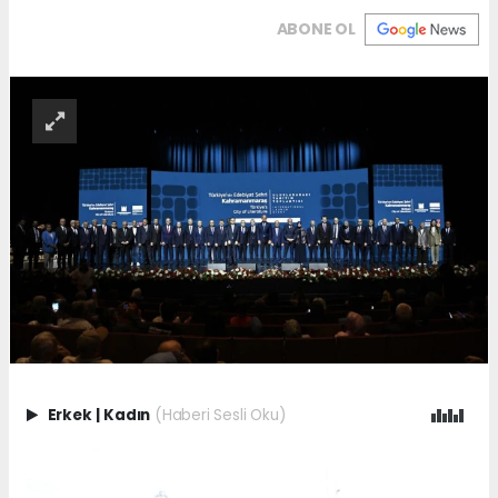
ABONE OL
Erkek
|
Kadın
(Haberi Sesli Oku)