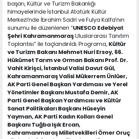
başarı, Kültür ve Turizm Bakanlığı
himayelerinde İstanbul Atatürk Kültür
Merkezi’nde İbrahim Sadri ve Fulya Kalfa’nın
sunumu ile düzenlenen “
UNESCO
Edebiyat
Şehri Kahramanmaraş
Uluslararası Tanıtım
Toplantısı” ile taçlandırıldı. Programa,
Kültür
ve Turizm Bakanı Mehmet Nuri Ersoy, 66.
Hükümet Tarım ve Orman Bakanı Prof. Dr.
Vahit Kirişci, İstanbul Valisi Davut Gül,
Kahramanmaraş Valisi Mükerrem Ünlüer,
AK Parti Genel Başkan Yardımcısı ve Yerel
Yönetimler Başkanı Mustafa Demir, AK
Parti Genel Başkan Yardımcısı ve Kültür
Sanat Politikaları Başkanı Hüseyin
Yayman, AK Parti Kadın Kolları Genel
Başkanı Tuğba Işık Ercan,
Kahramanmaraş Milletvekilleri Ömer Oruç