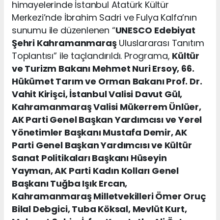
himayelerinde İstanbul Atatürk Kültür
Merkezi’nde İbrahim Sadri ve Fulya Kalfa’nın
sunumu ile düzenlenen “
UNESCO
Edebiyat
Şehri Kahramanmaraş
Uluslararası Tanıtım
Toplantısı” ile taçlandırıldı. Programa,
Kültür
ve Turizm Bakanı Mehmet Nuri Ersoy, 66.
Hükümet Tarım ve Orman Bakanı Prof. Dr.
Vahit Kirişci, İstanbul Valisi Davut Gül,
Kahramanmaraş Valisi Mükerrem Ünlüer,
AK Parti Genel Başkan Yardımcısı ve Yerel
Yönetimler Başkanı Mustafa Demir, AK
Parti Genel Başkan Yardımcısı ve Kültür
Sanat Politikaları Başkanı Hüseyin
Yayman, AK Parti Kadın Kolları Genel
Başkanı Tuğba Işık Ercan,
Kahramanmaraş Milletvekilleri Ömer Oruç
Bilal Debgici, Tuba Köksal, Mevlüt Kurt,