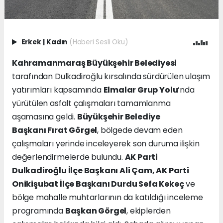
Erkek
|
Kadın
(Haberi Sesli Oku)
Kahramanmaraş Büyükşehir Belediyesi
tarafından Dulkadiroğlu kırsalında sürdürülen ulaşım
yatırımları kapsamında
Elmalar Grup Yolu
’nda
yürütülen asfalt çalışmaları tamamlanma
aşamasına geldi.
Büyükşehir Belediye
Başkanı Fırat Görgel
, bölgede devam eden
çalışmaları yerinde inceleyerek son duruma ilişkin
değerlendirmelerde bulundu.
AK Parti
Dulkadiroğlu İlçe Başkanı Ali Çam, AK Parti
Onikişubat İlçe Başkanı Durdu Sefa Kekeç
ve
bölge mahalle muhtarlarının da katıldığı inceleme
programında
Başkan Görgel
, ekiplerden