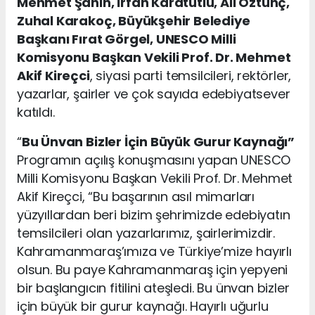
Mehmet Şahin, İrfan Karatutlu, Ali Öztunç,
Zuhal Karakoç, Büyükşehir Belediye
Başkanı Fırat Görgel, UNESCO Milli
Komisyonu Başkan Vekili Prof. Dr. Mehmet
Akif Kireçci
, siyasi parti temsilcileri, rektörler,
yazarlar, şairler ve çok sayıda edebiyatsever
katıldı.
“
Bu Ünvan Bizler İçin Büyük Gurur Kaynağı”
Programın açılış konuşmasını yapan UNESCO
Milli Komisyonu Başkan Vekili Prof. Dr. Mehmet
Akif Kireçci, “Bu başarının asıl mimarları
yüzyıllardan beri bizim şehrimizde edebiyatın
temsilcileri olan yazarlarımız, şairlerimizdir.
Kahramanmaraş’ımıza ve Türkiye’mize hayırlı
olsun. Bu paye Kahramanmaraş için yepyeni
bir başlangıcın fitilini ateşledi. Bu ünvan bizler
için büyük bir gurur kaynağı. Hayırlı uğurlu