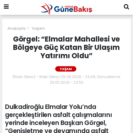
Anasayfa
Yaşam
Görgel: “Elmalar Mahallesi ve
Bölgeye Güç Katan Bir Ulaşım
Yatırımı Oldu”
YAŞAM
(Web Sitesi) - Web Sitesi | 25.05.2026 - 23:49, Güncelleme:
25.05.2026 - 23:53
Dulkadiroğlu Elmalar Yolu’nda
gerçekleştirilen asfalt çalışmalarını
yerinde inceleyen Başkan Görgel,
“Genişletme ve devamında asfalt