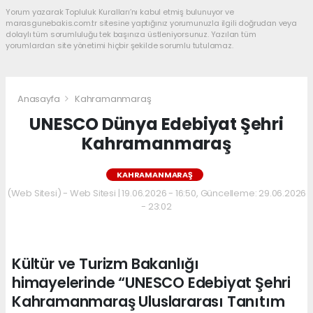
Yorum yazarak Topluluk Kuralları’nı kabul etmiş bulunuyor ve
marasgunebakis.com.tr sitesine yaptığınız yorumunuzla ilgili doğrudan veya
dolaylı tüm sorumluluğu tek başınıza üstleniyorsunuz. Yazılan tüm
yorumlardan site yönetimi hiçbir şekilde sorumlu tutulamaz.
Anasayfa
Kahramanmaraş
UNESCO Dünya Edebiyat Şehri
Kahramanmaraş
KAHRAMANMARAŞ
(Web Sitesi) - Web Sitesi | 19.06.2026 - 16:50, Güncelleme: 29.06.2026
- 23:02
Kültür ve Turizm Bakanlığı
himayelerinde “UNESCO Edebiyat Şehri
Kahramanmaraş Uluslararası Tanıtım