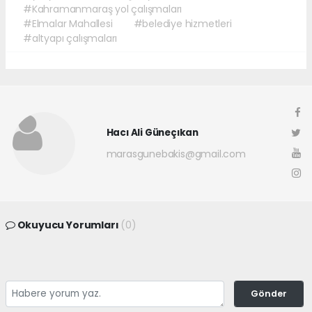
#Kahramanmaraş yol çalışmaları
#Elmalar Mahallesi
#belediye hizmetleri
#altyapı çalışmaları
Hacı Ali Güneçıkan
marasgunebakis@gmail.com
Okuyucu Yorumları
(0)
Gönder