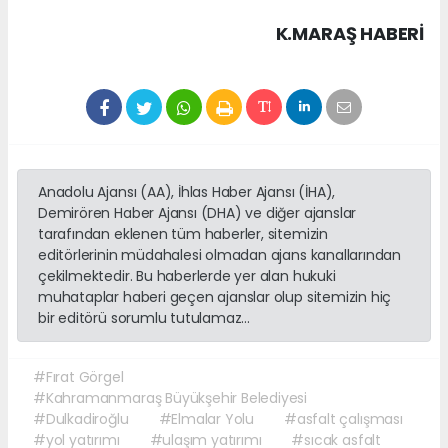
K.MARAŞ HABERİ
Anadolu Ajansı (AA), İhlas Haber Ajansı (İHA),
Demirören Haber Ajansı (DHA) ve diğer ajanslar
tarafından eklenen tüm haberler, sitemizin
editörlerinin müdahalesi olmadan ajans kanallarından
çekilmektedir. Bu haberlerde yer alan hukuki
muhataplar haberi geçen ajanslar olup sitemizin hiç
bir editörü sorumlu tutulamaz...
#Fırat Görgel
#Kahramanmaraş Büyükşehir Belediyesi
#Dulkadiroğlu
#Elmalar Yolu
#asfalt çalışması
#yol yatırımı
#ulaşım yatırımı
#sıcak asfalt