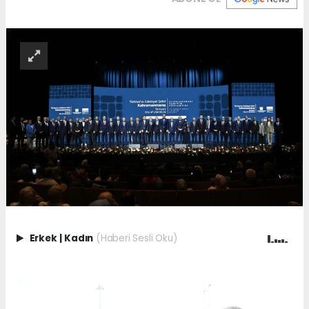
Erkek
|
Kadın
(Haberi Sesli Oku)