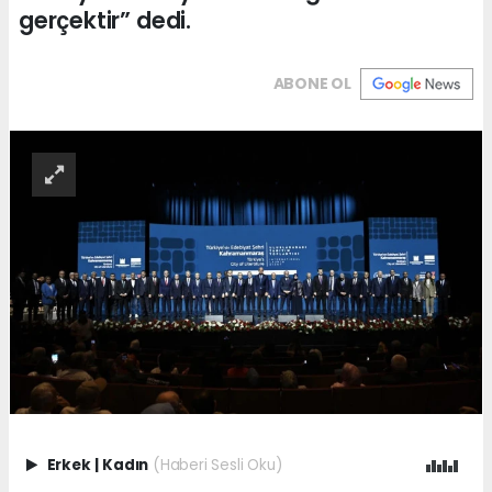
gerçektir” dedi.
ABONE OL
Erkek
|
Kadın
(Haberi Sesli Oku)