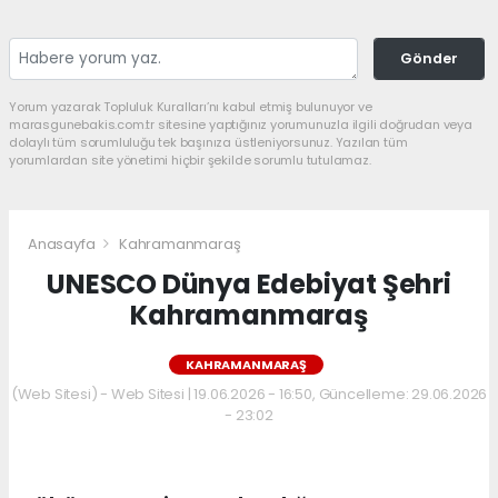
Gönder
Yorum yazarak Topluluk Kuralları’nı kabul etmiş bulunuyor ve
marasgunebakis.com.tr sitesine yaptığınız yorumunuzla ilgili doğrudan veya
dolaylı tüm sorumluluğu tek başınıza üstleniyorsunuz. Yazılan tüm
yorumlardan site yönetimi hiçbir şekilde sorumlu tutulamaz.
Anasayfa
Kahramanmaraş
UNESCO Dünya Edebiyat Şehri
Kahramanmaraş
KAHRAMANMARAŞ
(Web Sitesi) - Web Sitesi | 19.06.2026 - 16:50, Güncelleme: 29.06.2026
- 23:02