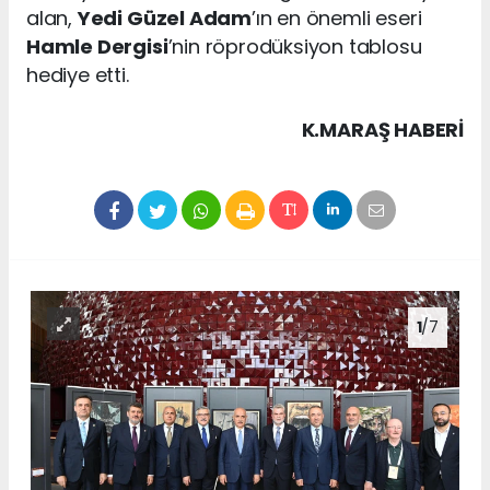
alan,
Yedi Güzel Adam
’ın en önemli eseri
Hamle Dergisi
’nin röprodüksiyon tablosu
hediye etti.
K.MARAŞ HABERİ
1
/7