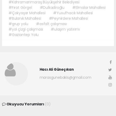
#Kahramanmaraş Büyükşehir Belediyesi
#Fırat Görgel
#Dulkadiroğlu
#Elmalar Mahallesi
#Çokyaşar Mahallesi
#Yusufhacılı Mahallesi
#Bulanık Mahallesi
#Peynirdere Mahallesi
#grup yolu
#asfalt çalışması
#yol çizgi çalışması
#ulaşım yatırımı
#Gaziantep Yolu
Hacı Ali Güneçıkan
marasgunebakis@gmail.com
Okuyucu Yorumları
(0)