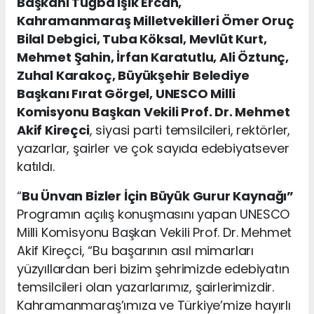
Başkanı Tuğba Işık Ercan,
Kahramanmaraş Milletvekilleri Ömer Oruç
Bilal Debgici, Tuba Köksal, Mevlüt Kurt,
Mehmet Şahin, İrfan Karatutlu, Ali Öztunç,
Zuhal Karakoç, Büyükşehir Belediye
Başkanı Fırat Görgel, UNESCO Milli
Komisyonu Başkan Vekili Prof. Dr. Mehmet
Akif Kireçci
, siyasi parti temsilcileri, rektörler,
yazarlar, şairler ve çok sayıda edebiyatsever
katıldı.
“
Bu Ünvan Bizler İçin Büyük Gurur Kaynağı”
Programın açılış konuşmasını yapan UNESCO
Milli Komisyonu Başkan Vekili Prof. Dr. Mehmet
Akif Kireçci, “Bu başarının asıl mimarları
yüzyıllardan beri bizim şehrimizde edebiyatın
temsilcileri olan yazarlarımız, şairlerimizdir.
Kahramanmaraş’ımıza ve Türkiye’mize hayırlı