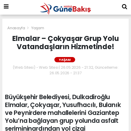
Anasayfa
Yaşam
Elmalar – Çokyaşar Grup Yolu
Vatandaşların Hizmetinde!
YAŞAM
(Web Sitesi) - Web Sitesi | 26.05.2026 - 21:32, Güncelleme:
26.05.2026 - 21:37
Büyükşehir Belediyesi, Dulkadiroğlu
Elmalar, Çokyaşar, Yusufhacılı, Bulanık
ve Peynirdere mahallelerini Gaziantep
Yolu’na bağlayan grup yolunda asfalt
serimininardından yol çizgi