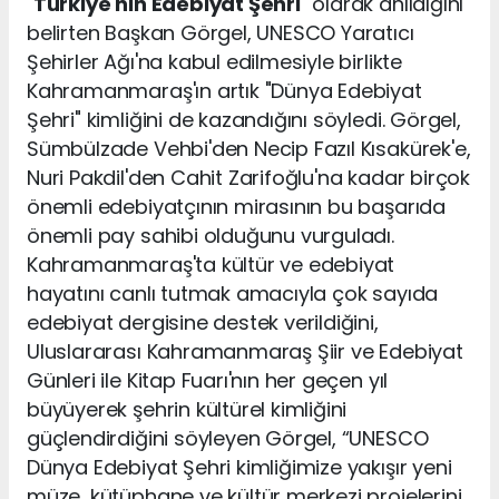
"
Türkiye'nin Edebiyat Şehri
" olarak anıldığını
belirten Başkan Görgel, UNESCO Yaratıcı
Şehirler Ağı'na kabul edilmesiyle birlikte
Kahramanmaraş'ın artık "Dünya Edebiyat
Şehri" kimliğini de kazandığını söyledi. Görgel,
Sümbülzade Vehbi'den Necip Fazıl Kısakürek'e,
Nuri Pakdil'den Cahit Zarifoğlu'na kadar birçok
önemli edebiyatçının mirasının bu başarıda
önemli pay sahibi olduğunu vurguladı.
Kahramanmaraş'ta kültür ve edebiyat
hayatını canlı tutmak amacıyla çok sayıda
edebiyat dergisine destek verildiğini,
Uluslararası Kahramanmaraş Şiir ve Edebiyat
Günleri ile Kitap Fuarı'nın her geçen yıl
büyüyerek şehrin kültürel kimliğini
güçlendirdiğini söyleyen Görgel, “UNESCO
Dünya Edebiyat Şehri kimliğimize yakışır yeni
müze, kütüphane ve kültür merkezi projelerini