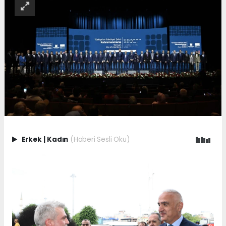
Erkek
|
Kadın
(Haberi Sesli Oku)