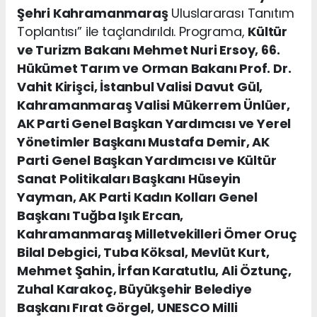
Şehri Kahramanmaraş
Uluslararası Tanıtım
Toplantısı” ile taçlandırıldı. Programa,
Kültür
ve Turizm Bakanı Mehmet Nuri Ersoy, 66.
Hükümet Tarım ve Orman Bakanı Prof. Dr.
Vahit Kirişci, İstanbul Valisi Davut Gül,
Kahramanmaraş Valisi Mükerrem Ünlüer,
AK Parti Genel Başkan Yardımcısı ve Yerel
Yönetimler Başkanı Mustafa Demir, AK
Parti Genel Başkan Yardımcısı ve Kültür
Sanat Politikaları Başkanı Hüseyin
Yayman, AK Parti Kadın Kolları Genel
Başkanı Tuğba Işık Ercan,
Kahramanmaraş Milletvekilleri Ömer Oruç
Bilal Debgici, Tuba Köksal, Mevlüt Kurt,
Mehmet Şahin, İrfan Karatutlu, Ali Öztunç,
Zuhal Karakoç, Büyükşehir Belediye
Başkanı Fırat Görgel, UNESCO Milli