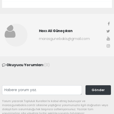
Hacı Ali Güneçıkan
marasgunebakis@gmail.com
Okuyucu Yorumları
(0)
Gönder
Yorum yazarak Topluluk Kuralları’nı kabul etmiş bulunuyor ve
marasgunebakis.com.tr sitesine yaptığınız yorumunuzla ilgili doğrudan veya
dolaylı tüm sorumluluğu tek başınıza üstleniyorsunuz. Yazılan tüm
yorumlardan site yönetimi hiçbir şekilde sorumlu tutulamaz.