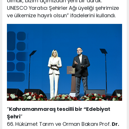
olmak, bizim açımızdan yeni bir durak.
UNESCO Yaratıcı Şehirler Ağı üyeliği şehrimize
ve ülkemize hayırlı olsun” ifadelerini kullandı.
“
Kahramanmaraş tescilli bir “Edebiyat
Şehri
”
66. Hükümet Tarım ve Orman Bakanı Prof.
Dr.