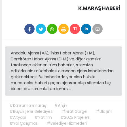
K.MARAŞ HABERİ
Anadolu Ajansı (AA), İhlas Haber Ajansı (İHA),
Demirören Haber Ajansı (DHA) ve diğer ajanslar
tarafından eklenen tüm haberler, sitemizin
editörlerinin müdahalesi olmadan ajans kanallarından
çekilmektedir. Bu haberlerde yer alan hukuki
muhataplar haberi geçen ajanslar olup sitemizin hiç
bir editörü sorumlu tutulamaz...
#Kahramanmaraş
#Afşin
#Büyükşehir Belediyesi
#Fırat Görgel
#Ulaşım
#Altyapı
#Yatırım
#2025 Projeleri
#Yol Çalışması
#Belediye Hizmetleri