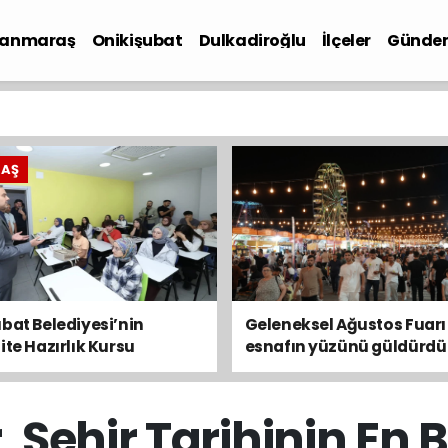
anmaraş
Onikişubat
Dulkadiroğlu
İlçeler
Günde
iyaset
RAŞ
bat Belediyesi’nin
Geleneksel Ağustos Fuarı
ite Hazırlık Kursu
esnafın yüzünü güldürdü
ularında son gün 7
s
 Şehir Tarihinin En 