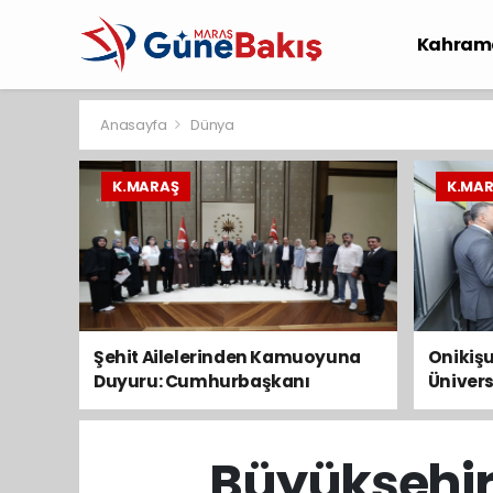
Kahram
Spor
S
Anasayfa
Dünya
K.MARAŞ
K.MA
Şehit Ailelerinden Kamuoyuna
Onikişu
Duyuru: Cumhurbaşkanı
Ünivers
Erdoğan’a Taleplerimizi İlettik
başvur
Ağusto
Büyükşehir,