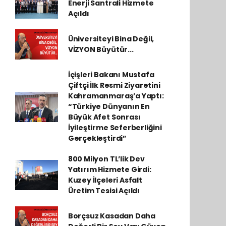
Enerji Santrali Hizmete
Açıldı
Üniversiteyi Bina Değil,
VİZYON Büyütür...
İçişleri Bakanı Mustafa
Çiftçi İlk Resmi Ziyaretini
Kahramanmaraş’a Yaptı:
“Türkiye Dünyanın En
Büyük Afet Sonrası
İyileştirme Seferberliğini
Gerçekleştirdi”
800 Milyon TL’lik Dev
Yatırım Hizmete Girdi:
Kuzey İlçeleri Asfalt
Üretim Tesisi Açıldı
Borçsuz Kasadan Daha