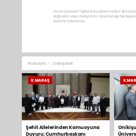
Yorum yazarak Topluluk Kuralları’nı kabul etmiş bu
doğrudan veya dolaylı tüm sorumluluğu tek başınız
sorumlu tutulamaz.
Anasayfa
Onikişubat
K.MARAŞ
K.MA
Şehit Ailelerinden Kamuoyuna
Onikişu
Duyuru: Cumhurbaşkanı
Ünivers