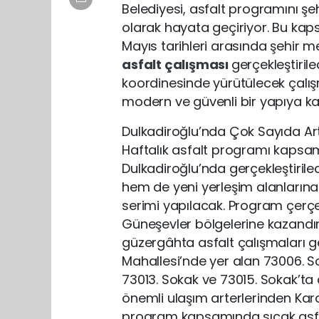
Belediyesi, asfalt programını ş
olarak hayata geçiriyor. Bu kap
Mayıs tarihleri arasında şehir 
asfalt çalışması
gerçekleştiril
koordinesinde yürütülecek çalış
modern ve güvenli bir yapıya ka
Dulkadiroğlu’nda Çok Sayıda Art
Haftalık asfalt programı kapsa
Dulkadiroğlu’nda gerçekleştirile
hem de yeni yerleşim alanlarına 
serimi yapılacak. Program çerçe
Güneşevler bölgelerine kazandır
güzergâhta asfalt çalışmaları ge
Mahallesi’nde yer alan 73006. So
73013. Sokak ve 73015. Sokak’ta 
önemli ulaşım arterlerinden Ka
program kapsamında sıcak asfalt