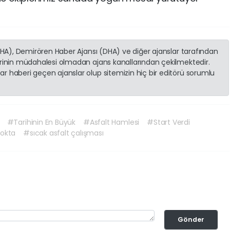
(İHA), Demirören Haber Ajansı (DHA) ve diğer ajanslar tarafından
erinin müdahalesi olmadan ajans kanallarından çekilmektedir.
r haberi geçen ajanslar olup sitemizin hiç bir editörü sorumlu
#Tarihinin En Büyük
#Asfalt Hamlesi
#Start Verdi
nokta
#sıcak asfalt çalışması
Gönder