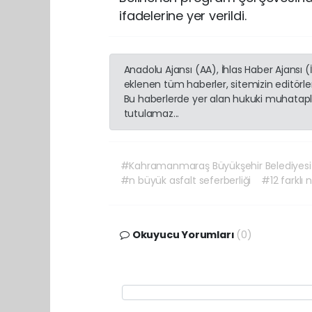
ifadelerine yer verildi.
Anadolu Ajansı (AA), İhlas Haber Ajansı 
eklenen tüm haberler, sitemizin editörl
Bu haberlerde yer alan hukuki muhatapla
tutulamaz...
#Kahramanmaraş Büyükşehir Belediyesi
#n büyük asfalt seferberliği
#12 farklı 
Okuyucu Yorumları
(0)