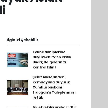
i
İlginizi Çekebilir
Tekne Sahiplerine
Büyükşehir’den Kritik
Uyarı; Belgelerinizi
Kontrol Edin!
Şehit Ailelerinden
Kamuoyuna Duyuru:
Cumhurbaşkanı
Erdoğan’a Taleplerimizi
İlettik
Milletvekili Karakoç: “Bir