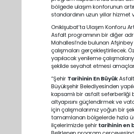
bölgede ulaşım konforunun artırı
standardının uzun yıllar hizmet 
Onikişubat’ta Ulaşım Konforu Ar
Asfalt programının bir diğer adr
Mahallesi’nde bulunan Afşinbey C
çalışmaları gerçekleştirilecek. 
yapılacak yenileme çalışmalarıy
şekilde seyahat etmesi amaçlan
“Şehir
Tarihinin En Büyük
Asfal
Büyükşehir Belediyesinden yapıl
kapsamlı bir asfalt seferberliği b
altyapısını güçlendirmek ve va
için çalışmalarımız yoğun bir şe
tamamlanan bölgelerde hızla üst
ilçelerimizde şehir
tarihinin en
Belirlenen program çerçevesind