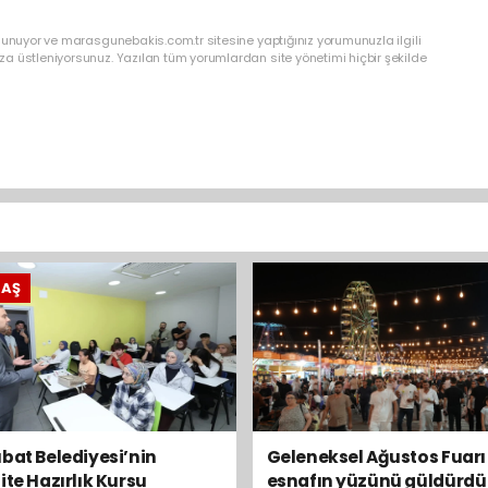
lunuyor ve marasgunebakis.com.tr sitesine yaptığınız yorumunuzla ilgili
a üstleniyorsunuz. Yazılan tüm yorumlardan site yönetimi hiçbir şekilde
RAŞ
bat Belediyesi’nin
Geleneksel Ağustos Fuarı
ite Hazırlık Kursu
esnafın yüzünü güldürdü