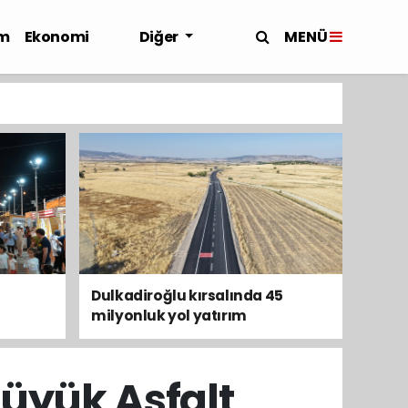
MENÜ
m
Ekonomi
Diğer
Dulkadiroğlu kırsalında 45
milyonluk yol yatırım
tamamladı
Büyük Asfalt