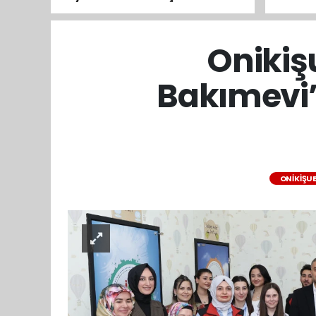
Erdoğan’a Taleplerimizi İlettik
başvur
Ağusto
Onikiş
Bakımevi’
ONIKIŞU