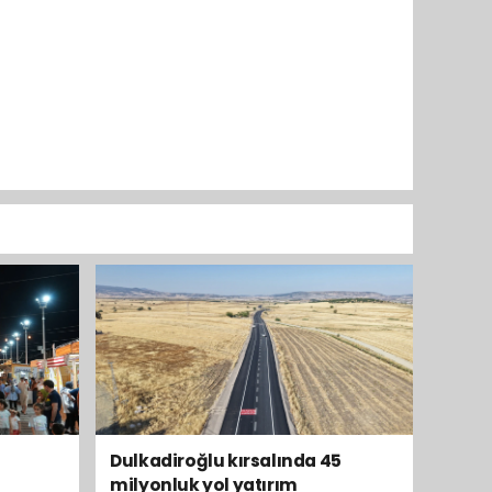
Dulkadiroğlu kırsalında 45
milyonluk yol yatırım