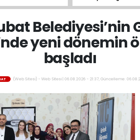
ularında son gün 7
s
ubat Belediyesi’nin
nde yeni dönemin ön
başladı
(Web Sitesi) - Web Sitesi | 06.08.2026 - 21:37, Güncelleme: 06.08.2
BAT