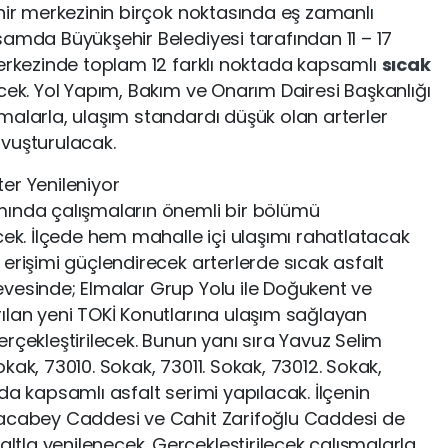
ehir merkezinin birçok noktasında eş zamanlı
samda Büyükşehir Belediyesi tarafından 11 – 17
merkezinde toplam 12 farklı noktada kapsamlı
sıcak
ecek. Yol Yapım, Bakım ve Onarım Dairesi Başkanlığı
malarla, ulaşım standardı düşük olan arterler
vuşturulacak.
er Yenileniyor
mında çalışmaların önemli bir bölümü
cek. İlçede hem mahalle içi ulaşımı rahatlatacak
erişimi güçlendirecek arterlerde sıcak asfalt
vesinde; Elmalar Grup Yolu ile Doğukent ve
ılan yeni TOKİ Konutlarına ulaşım sağlayan
rçekleştirilecek. Bunun yanı sıra Yavuz Selim
kak, 73010. Sokak, 73011. Sokak, 73012. Sokak,
da kapsamlı asfalt serimi yapılacak. İlçenin
racabey Caddesi ve Cahit Zarifoğlu Caddesi de
la yenilenecek. Gerçekleştirilecek çalışmalarla