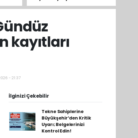
tamamladı
 Gündüz
 kayıtları
026 - 21:37
İlginizi Çekebilir
Tekne Sahiplerine
Büyükşehir’den Kritik
Uyarı; Belgelerinizi
Kontrol Edin!