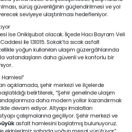
lması, sürüş güvenliğinin güçlendirilmesi ve yol
verecek seviyeye ulaştırılması hedefleniyor.
tıyor
esi ise Onikişubat olacak. İlçede Hacı Bayram Veli
addesi ile 131015. Sokak’ta sıcak asfalt
Özellikle yoğun kullanılan ulaşım güzergâhlarında
la vatandaşların daha güvenli ve konforlu bir
ıyor.
t Hamlesi”
an açıklamada, şehir merkezi ve ilçelerde
aşlatıldığı belirtilerek, “Şehir genelinde ulaşım
tandaşlarımıza daha modern yollar kazandırmak
kilde devam ediyor. Altyapı imalatları
yapı çalışmalarına geçiliyor. Şehir merkezi ve
 büyük
asfalt hamlesini başlatmış bulunuyoruz.
e ekiplerimiz sahada yoğun mesai yürütüyor”