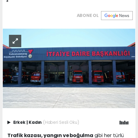
ABONE OL
Erkek
|
Kadın
(Haberi Sesli Oku)
Trafik kazası, yangın ve boğulma
gibi her türlü