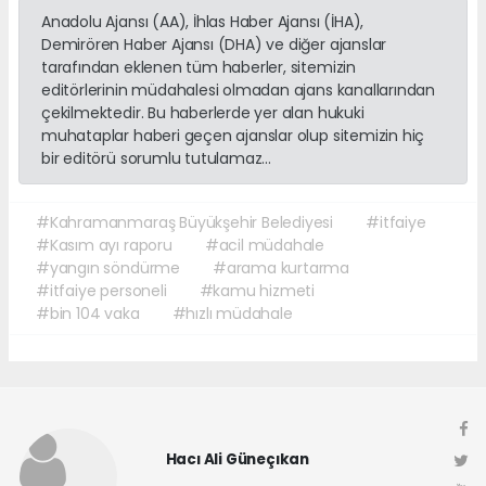
Anadolu Ajansı (AA), İhlas Haber Ajansı (İHA),
Demirören Haber Ajansı (DHA) ve diğer ajanslar
tarafından eklenen tüm haberler, sitemizin
editörlerinin müdahalesi olmadan ajans kanallarından
çekilmektedir. Bu haberlerde yer alan hukuki
muhataplar haberi geçen ajanslar olup sitemizin hiç
bir editörü sorumlu tutulamaz...
#Kahramanmaraş Büyükşehir Belediyesi
#itfaiye
#Kasım ayı raporu
#acil müdahale
#yangın söndürme
#arama kurtarma
#itfaiye personeli
#kamu hizmeti
#bin 104 vaka
#hızlı müdahale
Hacı Ali Güneçıkan