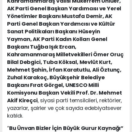
Kahramanmaraş Valisi Mükerrem Ünlüer,
AK Parti Genel Başkan Yardımcısı ve Yerel
Yönetimler Başkanı Mustafa Demir, AK
Parti Genel Başkan Yardımcısı ve Kültür
Sanat Politikaları Başkanı Hüseyin
Yayman, AK Parti Kadın Kolları Genel
Başkanı Tuğba Işık Ercan,
Kahramanmaraş Milletvekilleri Ömer Oruç
Bilal Debgici, Tuba Köksal, Mevlüt Kurt,
Mehmet Şahin, İrfan Karatutlu, Ali Öztunç,
Zuhal Karakoç, Büyükşehir Belediye
Başkanı Fırat Görgel, UNESCO Milli
Komisyonu Başkan Vekili Prof. Dr. Mehmet
Akif Kireçci
, siyasi parti temsilcileri, rektörler,
yazarlar, şairler ve çok sayıda edebiyatsever
katıldı.
“
Bu Ünvan Bizler İçin Büyük Gurur Kaynağı”