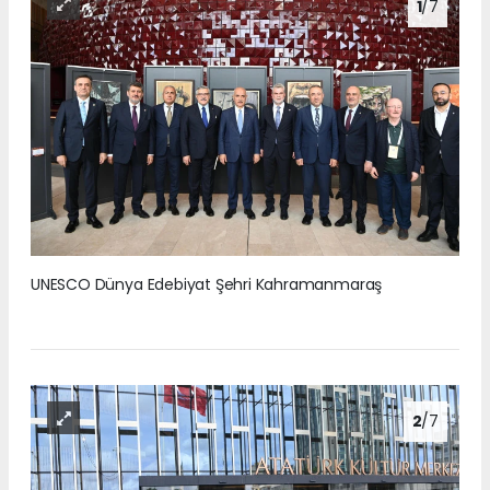
1
/7
UNESCO Dünya Edebiyat Şehri Kahramanmaraş
2
/7