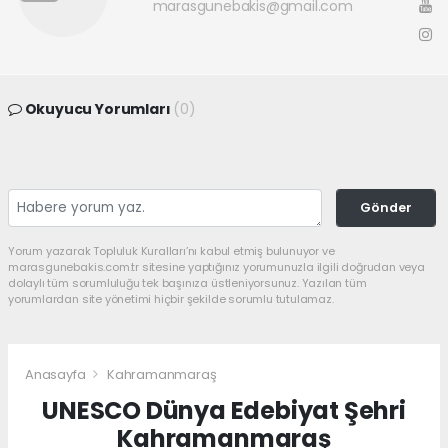
marasgunebakis@gmail.com
Okuyucu Yorumları
(0)
Gönder
Yorum yazarak Topluluk Kuralları’nı kabul etmiş bulunuyor ve
marasgunebakis.com.tr sitesine yaptığınız yorumunuzla ilgili doğrudan veya
dolaylı tüm sorumluluğu tek başınıza üstleniyorsunuz. Yazılan tüm
yorumlardan site yönetimi hiçbir şekilde sorumlu tutulamaz.
Anasayfa
Kahramanmaraş
UNESCO Dünya Edebiyat Şehri
Kahramanmaraş