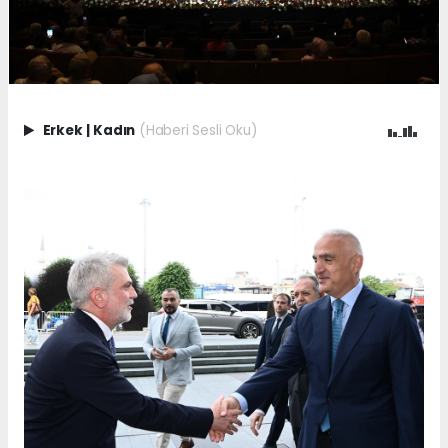
Erkek
|
Kadın
(Haberi Sesli Oku)