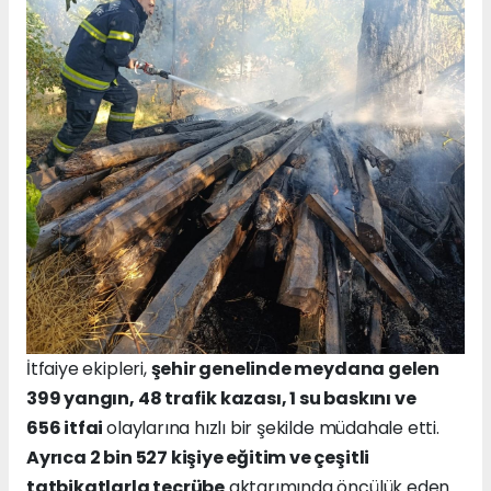
İtfaiye ekipleri,
şehir genelinde meydana gelen
399 yangın, 48 trafik kazası, 1 su baskını ve
656 itfai
olaylarına hızlı bir şekilde müdahale etti.
Ayrıca 2 bin 527 kişiye eğitim ve çeşitli
tatbikatlarla tecrübe
aktarımında öncülük eden