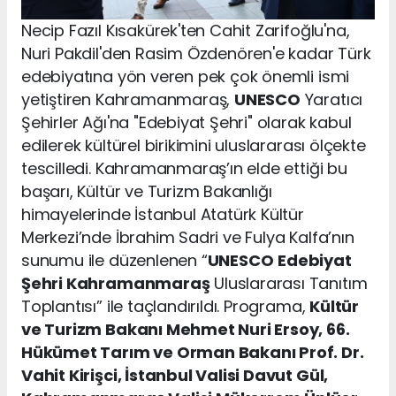
Necip Fazıl Kısakürek'ten Cahit Zarifoğlu'na,
Nuri Pakdil'den Rasim Özdenören'e kadar Türk
edebiyatına yön veren pek çok önemli ismi
yetiştiren Kahramanmaraş,
UNESCO
Yaratıcı
Şehirler Ağı'na "Edebiyat Şehri" olarak kabul
edilerek kültürel birikimini uluslararası ölçekte
tescilledi. Kahramanmaraş’ın elde ettiği bu
başarı, Kültür ve Turizm Bakanlığı
himayelerinde İstanbul Atatürk Kültür
Merkezi’nde İbrahim Sadri ve Fulya Kalfa’nın
sunumu ile düzenlenen “
UNESCO
Edebiyat
Şehri Kahramanmaraş
Uluslararası Tanıtım
Toplantısı” ile taçlandırıldı. Programa,
Kültür
ve Turizm Bakanı Mehmet Nuri Ersoy, 66.
Hükümet Tarım ve Orman Bakanı Prof. Dr.
Vahit Kirişci, İstanbul Valisi Davut Gül,