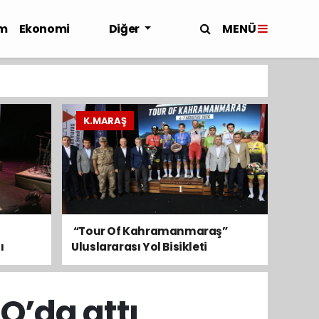
MENÜ
m
Ekonomi
Diğer
K.MARAŞ
​ “Tour Of Kahramanmaraş”
ı
Uluslararası Yol Bisikleti
Turnuvası Tamamlandı
O’da attı