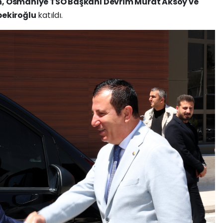
n, Osmaniye TSO Başkanı Devrim Murat Aksoy ve
bekiroğlu
katıldı.