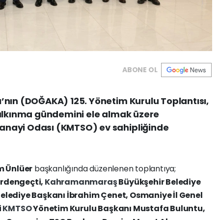
ABONE OL
’nın (DOĞAKA) 125. Yönetim Kurulu Toplantısı,
kalkınma gündemini ele almak üzere
nayi Odası (KMTSO) ev sahipliğinde
m Ünlüer
başkanlığında düzenlenen toplantıya;
erdengeçti,
Kahramanmaraş
Büyükşehir Belediye
elediye Başkanı İbrahim Çenet, Osmaniye İl Genel
i
KMTSO
Yönetim Kurulu Başkanı Mustafa Buluntu,