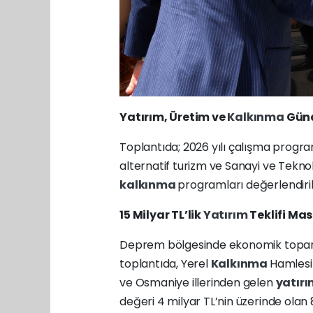
Yatırım, Üretim ve
Kalkınma
Günd
Toplantıda; 2026 yılı çalışma progra
alternatif turizm ve Sanayi ve Tekno
kalkınma
programları değerlendiril
15 Milyar TL’lik
Yatırım
Teklifi Mas
Deprem bölgesinde ekonomik toparla
toplantıda, Yerel
Kalkınma
Hamlesi
ve Osmaniye illerinden gelen
yatır
değeri 4 milyar TL’nin üzerinde olan 