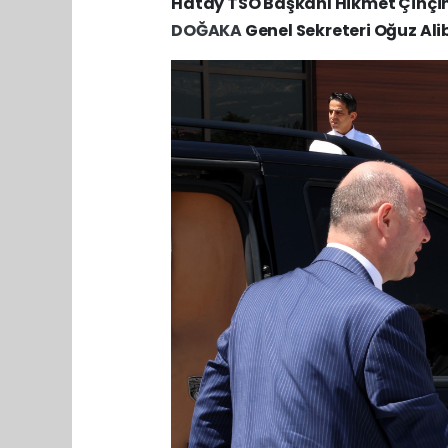
Hatay TSO Başkanı Hikmet Çinçi
DOĞAKA
Genel Sekreteri Oğuz Ali