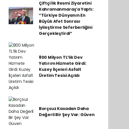
Çiftçi İlk Resmi Ziyaretini
Kahramanmaraş’a Yaptı:
“Türkiye Dünyanın En
Büyük Afet Sonrası
İyileştirme Seferberliğini
Gerçekleştirdi”
800 Milyon TL’lik Dev
Yatırım Hizmete Girdi:
Kuzey İlçeleri Asfalt
Üretim Tesisi Açıldı
Borçsuz Kasadan Daha
Değerli Bir Şey Var: Güven