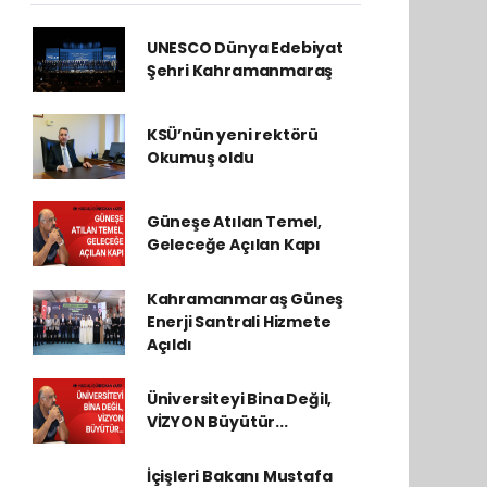
UNESCO Dünya Edebiyat
Şehri Kahramanmaraş
KSÜ’nün yeni rektörü
Okumuş oldu
Güneşe Atılan Temel,
Geleceğe Açılan Kapı
Kahramanmaraş Güneş
Enerji Santrali Hizmete
Açıldı
Üniversiteyi Bina Değil,
VİZYON Büyütür...
İçişleri Bakanı Mustafa