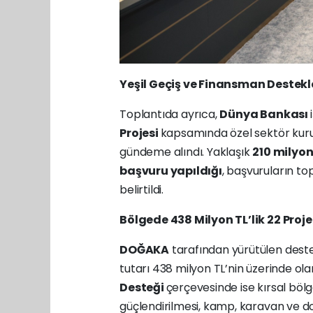
Yeşil Geçiş ve Finansman Destekler
Toplantıda ayrıca,
Dünya Bankası
Projesi
kapsamında özel sektör kuru
gündeme alındı. Yaklaşık
210 milyon
başvuru yapıldığı
, başvuruların t
belirtildi.
Bölgede 438 Milyon TL’lik 22 Proj
DOĞAKA
tarafından yürütülen des
tutarı 438 milyon TL’nin üzerinde ol
Desteği
çerçevesinde ise kırsal böl
güçlendirilmesi, kamp, karavan ve doğ