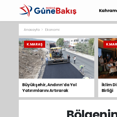
Kahram
Spor
S
Anasayfa
Ekonomi
K.MARAŞ
K.MA
Büyükşehir, Andırın’da Yol
İklim D
Yatırımlarını Artırarak
Birliği
Sürdürüyor
Bölgenin