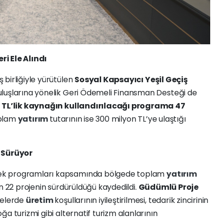
i Ele Alındı
iş birliğiyle yürütülen
Sosyal Kapsayıcı Yeşil Geçiş
luşlarına yönelik Geri Ödemeli Finansman Desteği de
 TL’lik kaynağın kullandırılacağı programa 47
oplam
yatırım
tutarının ise 300 milyon TL’ye ulaştığı
e Sürüyor
tek programları kapsamında bölgede toplam
yatırım
an 22 projenin sürdürüldüğü kaydedildi.
Güdümlü Proje
gelerde
üretim
koşullarının iyileştirilmesi, tedarik zincirinin
a turizmi gibi alternatif turizm alanlarının