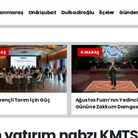
anmaraş
Onikişubat
Dulkadiroğlu
İlçeler
Günde
iyaset
RAŞ
K.MARAŞ
irençli Tarım İçin Güç
Ağustos Fuarı’nın Yedinci
Gününe Zakkum Damgas
 yatırım nabzı KMTS