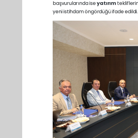
başvurularında ise
yatırım
teklifleri
yeni istihdam öngördüğü ifade edildi.