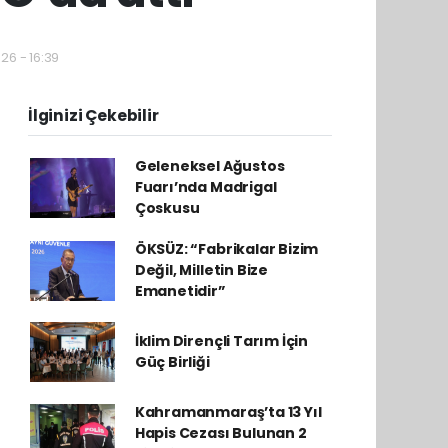
26 - 16:39
İlginizi Çekebilir
Geleneksel Ağustos
Fuarı’nda Madrigal
Çoskusu
ÖKSÜZ: “Fabrikalar Bizim
Değil, Milletin Bize
Emanetidir”
İklim Dirençli Tarım İçin
Güç Birliği
Kahramanmaraş’ta 13 Yıl
Hapis Cezası Bulunan 2