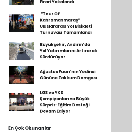
Firari Yakalandı
​ “Tour Of
Kahramanmaraş”
Uluslararası Yol Bisikleti
Turnuvası Tamamlandı
Büyükşehir, Andırın’da
Yol Yatırımlarını Artırarak
Sürdürüyor
Ağustos Fuarı’nın Yedinci
Gününe Zakkum Damgası
LGS ve YKS
Şampiyonlarına Büyük
Sürpriz: Eğitim Desteği
Devam Ediyor
En Çok Okunanlar