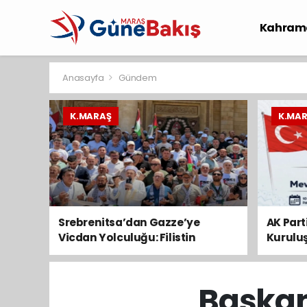
Kahram
Spor
S
Anasayfa
Gündem
K.MARAŞ
K.MA
Srebrenitsa’dan Gazze’ye
AK Par
Vicdan Yolculuğu: Filistin
Kurulu
Konvoyu Kahramanmaraş’tan
Anaca
Geçti
Başkan