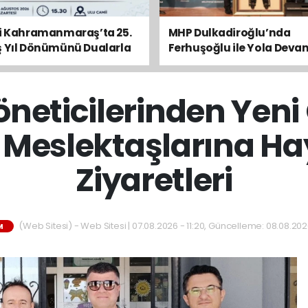
ti Kahramanmaraş’ta 25.
MHP Dulkadiroğlu’nda
ş Yıl Dönümünü Dualarla
Ferhuşoğlu ile Yola Deva
k
Mahalleyi Emanet Bildik”
öneticilerinden Yeni
Meslektaşlarına Hay
Ziyaretleri
(Web Sitesi) - Web Sitesi | 07.08.2026 - 11:20, Güncelleme: 08.08.2026
M