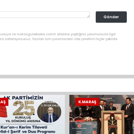
Gönder
lunuyor ve marasgunebakis.com.tr sitesine yaptığınız yorumunuzla ilgili
a üstleniyorsunuz. Yazılan tüm yorumlardan site yönetimi hiçbir şekilde
RAŞ
K.MARAŞ