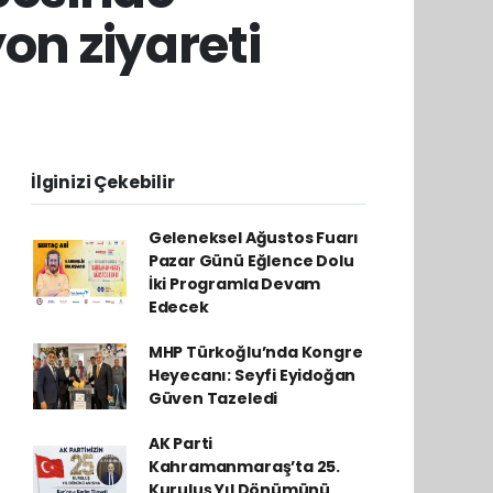
on ziyareti
İlginizi Çekebilir
Geleneksel Ağustos Fuarı
Pazar Günü Eğlence Dolu
İki Programla Devam
Edecek
MHP Türkoğlu’nda Kongre
Heyecanı: Seyfi Eyidoğan
Güven Tazeledi
AK Parti
Kahramanmaraş’ta 25.
Kuruluş Yıl Dönümünü