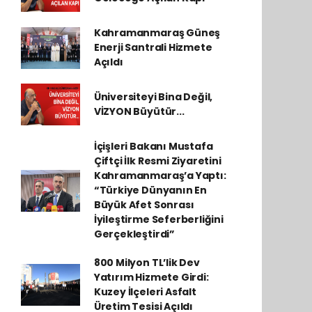
Kahramanmaraş Güneş
Enerji Santrali Hizmete
Açıldı
Üniversiteyi Bina Değil,
VİZYON Büyütür...
İçişleri Bakanı Mustafa
Çiftçi İlk Resmi Ziyaretini
Kahramanmaraş’a Yaptı:
“Türkiye Dünyanın En
Büyük Afet Sonrası
İyileştirme Seferberliğini
Gerçekleştirdi”
800 Milyon TL’lik Dev
Yatırım Hizmete Girdi:
Kuzey İlçeleri Asfalt
Üretim Tesisi Açıldı