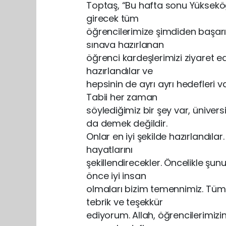
Toptaş, “Bu hafta sonu Yükseköğ
girecek tüm
öğrencilerimize şimdiden başarı
sınava hazırlanan
öğrenci kardeşlerimizi ziyaret e
hazırlandılar ve
hepsinin de ayrı ayrı hedefleri va
Tabii her zaman
söylediğimiz bir şey var, üniver
da demek değildir.
Onlar en iyi şekilde hazırlandıla
hayatlarını
şekillendirecekler. Öncelikle şu
önce iyi insan
olmaları bizim temennimiz. Tüm
tebrik ve teşekkür
ediyorum. Allah, öğrencilerimizi