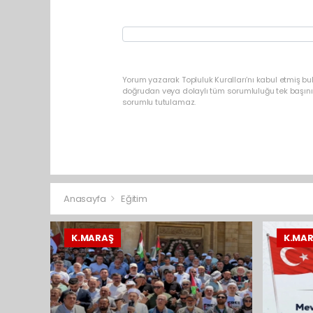
Yorum yazarak Topluluk Kuralları’nı kabul etmiş bu
doğrudan veya dolaylı tüm sorumluluğu tek başınız
sorumlu tutulamaz.
Anasayfa
Eğitim
K.MARAŞ
K.MA