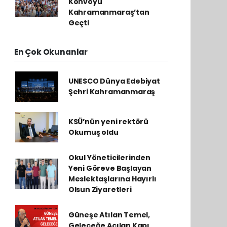
Konvoyu
Kahramanmaraş’tan
Geçti
En Çok Okunanlar
UNESCO Dünya Edebiyat
Şehri Kahramanmaraş
KSÜ’nün yeni rektörü
Okumuş oldu
Okul Yöneticilerinden
Yeni Göreve Başlayan
Meslektaşlarına Hayırlı
Olsun Ziyaretleri
Güneşe Atılan Temel,
Geleceğe Açılan Kapı