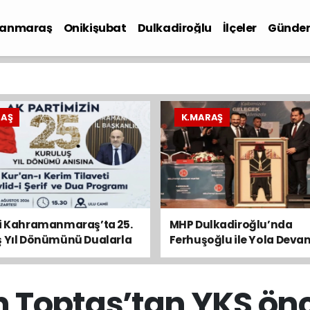
anmaraş
Onikişubat
Dulkadiroğlu
İlçeler
Günde
iyaset
RAŞ
K.MARAŞ
ti Kahramanmaraş’ta 25.
MHP Dulkadiroğlu’nda
ş Yıl Dönümünü Dualarla
Ferhuşoğlu ile Yola Deva
k
Mahalleyi Emanet Bildik”
 Toptaş’tan YKS ön