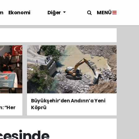
MENÜ
m
Ekonomi
Diğer
Büyükşehir’den Andırın’a Yeni
m: “Her
Köprü
cesinde