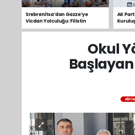
Srebrenitsa’dan Gazze’ye
AK Par
Vicdan Yolculuğu: Filistin
Kurulu
Konvoyu Kahramanmaraş’tan
Anaca
Geçti
Okul Y
Başlayan 
EĞITI