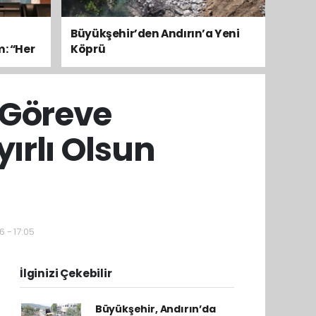
Büyükşehir’den Andırın’a Yeni
m: “Her
Köprü
 Göreve
ırlı Olsun
 - 17:05
İlginizi Çekebilir
Büyükşehir, Andırın’da