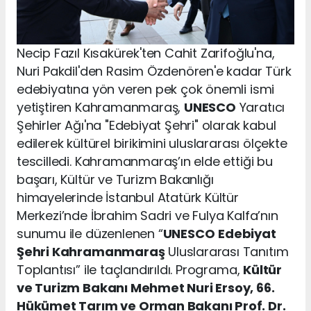
Necip Fazıl Kısakürek'ten Cahit Zarifoğlu'na,
Nuri Pakdil'den Rasim Özdenören'e kadar Türk
edebiyatına yön veren pek çok önemli ismi
yetiştiren Kahramanmaraş,
UNESCO
Yaratıcı
Şehirler Ağı'na "Edebiyat Şehri" olarak kabul
edilerek kültürel birikimini uluslararası ölçekte
tescilledi. Kahramanmaraş’ın elde ettiği bu
başarı, Kültür ve Turizm Bakanlığı
himayelerinde İstanbul Atatürk Kültür
Merkezi’nde İbrahim Sadri ve Fulya Kalfa’nın
sunumu ile düzenlenen “
UNESCO
Edebiyat
Şehri Kahramanmaraş
Uluslararası Tanıtım
Toplantısı” ile taçlandırıldı. Programa,
Kültür
ve Turizm Bakanı Mehmet Nuri Ersoy, 66.
Hükümet Tarım ve Orman Bakanı Prof. Dr.