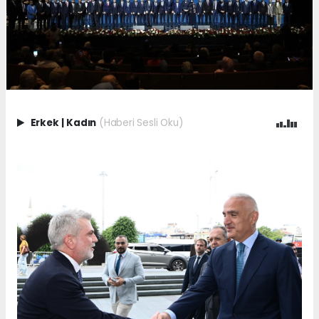
Erkek
|
Kadın
(Haberi Sesli Oku)