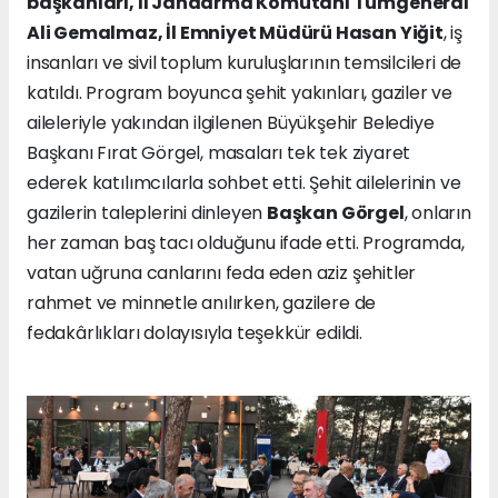
başkanları, İl Jandarma Komutanı Tümgeneral
Ali Gemalmaz, İl Emniyet Müdürü Hasan Yiğit
, iş
insanları ve sivil toplum kuruluşlarının temsilcileri de
katıldı. Program boyunca şehit yakınları, gaziler ve
aileleriyle yakından ilgilenen Büyükşehir Belediye
Başkanı Fırat Görgel, masaları tek tek ziyaret
ederek katılımcılarla sohbet etti. Şehit ailelerinin ve
gazilerin taleplerini dinleyen
Başkan Görgel
, onların
her zaman baş tacı olduğunu ifade etti. Programda,
vatan uğruna canlarını feda eden aziz şehitler
rahmet ve minnetle anılırken, gazilere de
fedakârlıkları dolayısıyla teşekkür edildi.