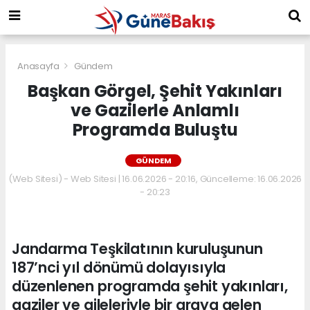
Anasayfa
Gündem
Başkan Görgel, Şehit Yakınları
ve Gazilerle Anlamlı
Programda Buluştu
GÜNDEM
(Web Sitesi) - Web Sitesi | 16.06.2026 - 20:16, Güncelleme: 16.06.2026
- 20:23
Jandarma Teşkilatının kuruluşunun
187’nci yıl dönümü dolayısıyla
düzenlenen programda şehit yakınları,
gaziler ve aileleriyle bir araya gelen