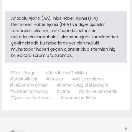
Anadolu Ajansı (AA), İhlas Haber Ajansı (İHA),
Demirören Haber Ajansı (DHA) ve diğer ajanslar
tarafından eklenen tüm haberler, sitemizin
editörlerinin müdahalesi olmadan ajans kanallarından
çekilmektedir. Bu haberlerde yer alan hukuki
muhataplar haberi geçen ajanslar olup sitemizin hiç
bir editörü sorumlu tutulamaz...
#Fırat Görgel
#Jandarma Teşkilatı
#Şehit Aileleri
#Gaziler
#Ali Gemalmaz
#Mükerrem Ünlüer
#Ömer Oruç Bilal Debgici
#Kahramanmaraş
#Vefa
#Birlik ve Beraberlik
#Çamlıca Restorant
#Jandarma 187.yıl