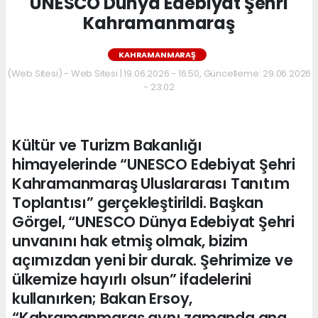
UNESCO Dünya Edebiyat Şehri
Kahramanmaraş
KAHRAMANMARAŞ
(Web Sitesi) - Web Sitesi | 19.06.2026 - 16:50, Güncelleme: 29.06.2026
- 23:02
Kültür ve Turizm Bakanlığı
himayelerinde “UNESCO Edebiyat Şehri
Kahramanmaraş Uluslararası Tanıtım
Toplantısı” gerçekleştirildi. Başkan
Görgel, “UNESCO Dünya Edebiyat Şehri
unvanını hak etmiş olmak, bizim
açımızdan yeni bir durak. Şehrimize ve
ülkemize hayırlı olsun” ifadelerini
kullanırken; Bakan Ersoy,
“Kahramanmaraş aynı zamanda ana