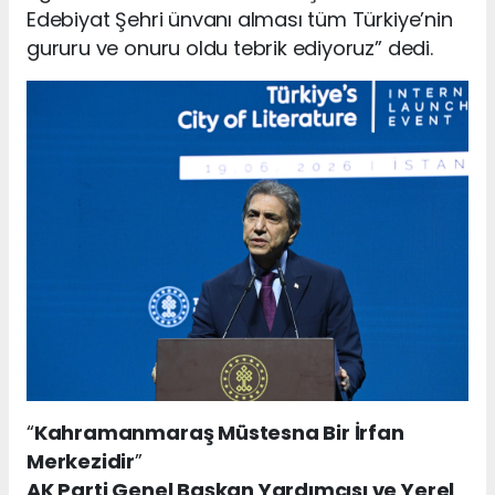
Edebiyat Şehri ünvanı alması tüm Türkiye’nin
gururu ve onuru oldu tebrik ediyoruz” dedi.
“
Kahramanmaraş Müstesna Bir İrfan
Merkezidir
”
AK Parti Genel Başkan Yardımcısı ve Yerel