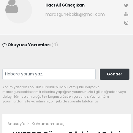
Hacı Ali Güneçıkan
marasgunebakis@gmail.com
Okuyucu Yorumları
(0)
Gönder
Yorum yazarak Topluluk Kuralları’nı kabul etmiş bulunuyor ve
marasgunebakis.com.tr sitesine yaptığınız yorumunuzla ilgili doğrudan veya
dolaylı tüm sorumluluğu tek başınıza üstleniyorsunuz. Yazılan tüm
yorumlardan site yönetimi hiçbir şekilde sorumlu tutulamaz.
Anasayfa
Kahramanmaraş