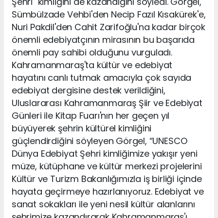
Şehri" kimliğini de kazandığını söyledi. Görgel,
Sümbülzade Vehbi'den Necip Fazıl Kısakürek'e,
Nuri Pakdil'den Cahit Zarifoğlu'na kadar birçok
önemli edebiyatçının mirasının bu başarıda
önemli pay sahibi olduğunu vurguladı.
Kahramanmaraş'ta kültür ve edebiyat
hayatını canlı tutmak amacıyla çok sayıda
edebiyat dergisine destek verildiğini,
Uluslararası Kahramanmaraş Şiir ve Edebiyat
Günleri ile Kitap Fuarı'nın her geçen yıl
büyüyerek şehrin kültürel kimliğini
güçlendirdiğini söyleyen Görgel, “UNESCO
Dünya Edebiyat Şehri kimliğimize yakışır yeni
müze, kütüphane ve kültür merkezi projelerini
Kültür ve Turizm Bakanlığımızla iş birliği içinde
hayata geçirmeye hazırlanıyoruz. Edebiyat ve
sanat sokakları ile yeni nesil kültür alanlarını
şehrimize kazandırarak Kahramanmaraş'ı