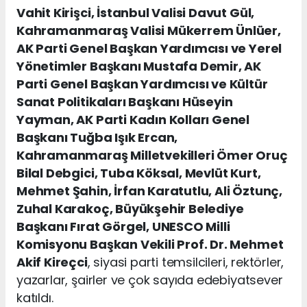
Vahit Kirişci, İstanbul Valisi Davut Gül,
Kahramanmaraş Valisi Mükerrem Ünlüer,
AK Parti Genel Başkan Yardımcısı ve Yerel
Yönetimler Başkanı Mustafa Demir, AK
Parti Genel Başkan Yardımcısı ve Kültür
Sanat Politikaları Başkanı Hüseyin
Yayman, AK Parti Kadın Kolları Genel
Başkanı Tuğba Işık Ercan,
Kahramanmaraş Milletvekilleri Ömer Oruç
Bilal Debgici, Tuba Köksal, Mevlüt Kurt,
Mehmet Şahin, İrfan Karatutlu, Ali Öztunç,
Zuhal Karakoç, Büyükşehir Belediye
Başkanı Fırat Görgel, UNESCO Milli
Komisyonu Başkan Vekili Prof. Dr. Mehmet
Akif Kireçci
, siyasi parti temsilcileri, rektörler,
yazarlar, şairler ve çok sayıda edebiyatsever
katıldı.