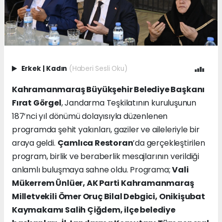
Erkek
|
Kadın
(Haberi Sesli Oku)
Kahramanmaraş Büyükşehir Belediye Başkanı
Fırat Görgel
, Jandarma Teşkilatının kuruluşunun
187’nci yıl dönümü dolayısıyla düzenlenen
programda şehit yakınları, gaziler ve aileleriyle bir
araya geldi.
Çamlıca Restoran
’da gerçekleştirilen
program, birlik ve beraberlik mesajlarının verildiği
anlamlı buluşmaya sahne oldu. Programa;
Vali
Mükerrem Ünlüer, AK Parti Kahramanmaraş
Milletvekili Ömer Oruç Bilal Debgici, Onikişubat
Kaymakamı Salih Çiğdem, ilçe belediye