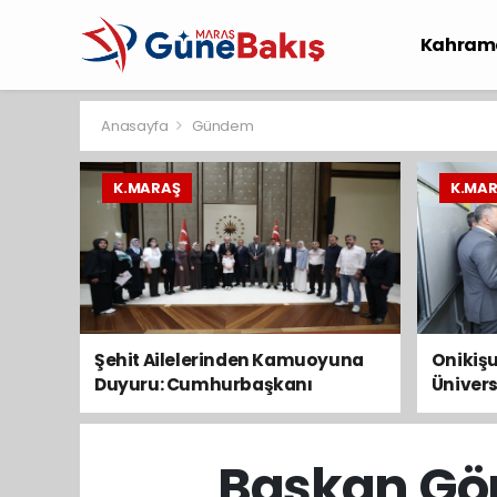
Kahram
Spor
S
Anasayfa
Gündem
K.MARAŞ
K.MA
Şehit Ailelerinden Kamuoyuna
Onikişu
Duyuru: Cumhurbaşkanı
Ünivers
Erdoğan’a Taleplerimizi İlettik
başvur
Ağusto
Başkan Görg