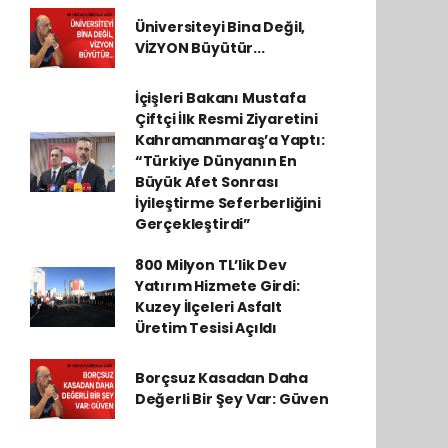
Üniversiteyi Bina Değil,
VİZYON Büyütür...
İçişleri Bakanı Mustafa
Çiftçi İlk Resmi Ziyaretini
Kahramanmaraş’a Yaptı:
“Türkiye Dünyanın En
Büyük Afet Sonrası
İyileştirme Seferberliğini
Gerçekleştirdi”
800 Milyon TL’lik Dev
Yatırım Hizmete Girdi:
Kuzey İlçeleri Asfalt
Üretim Tesisi Açıldı
Borçsuz Kasadan Daha
Değerli Bir Şey Var: Güven