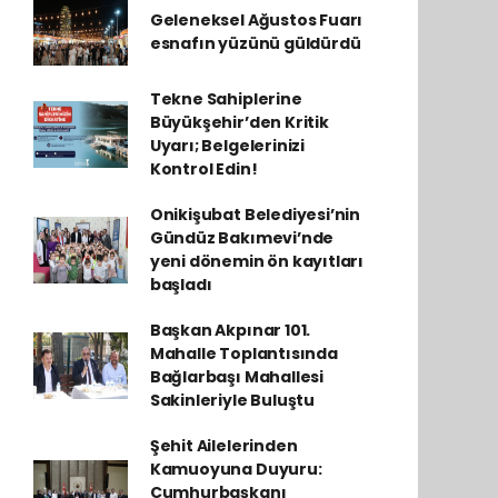
Geleneksel Ağustos Fuarı
esnafın yüzünü güldürdü
Tekne Sahiplerine
Büyükşehir’den Kritik
Uyarı; Belgelerinizi
Kontrol Edin!
Onikişubat Belediyesi’nin
Gündüz Bakımevi’nde
yeni dönemin ön kayıtları
başladı
Başkan Akpınar 101.
Mahalle Toplantısında
Bağlarbaşı Mahallesi
Sakinleriyle Buluştu
Şehit Ailelerinden
Kamuoyuna Duyuru:
Cumhurbaşkanı