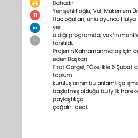
Bahadır
Yenişehirlioğlu, Vali Mükerrem Ünl
Hacıoğulları, ünlü oyuncu Hülya K
yer
aldığı programda; vakfın manifes
tanıtıldı.
Projenin Kahramanmaraş için ö
eden Başkan
Fırat Görgel, “Özellikle 6 Şubat
toplum
kuruluşlarının bu anlamlı çalışm
başlatmış olduğu bu iyilik hareket
paylaştıkça
çoğalır” dedi.