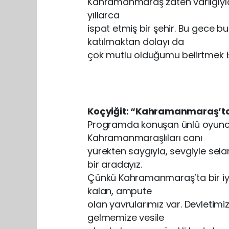
Kahramanmaraş zaten varlığıyla,
yıllarca
ispat etmiş bir şehir. Bu gece
katılmaktan dolayı da
çok mutlu olduğumu belirtmek ist
Koçyiğit: “Kahramanmaraş’ta İ
Programda konuşan ünlü oyuncu 
Kahramanmaraşlıları canı
yürekten saygıyla, sevgiyle se
bir aradayız.
Çünkü Kahramanmaraş’ta bir iyili
kalan, ampute
olan yavrularımız var. Devletimi
gelmemize vesile