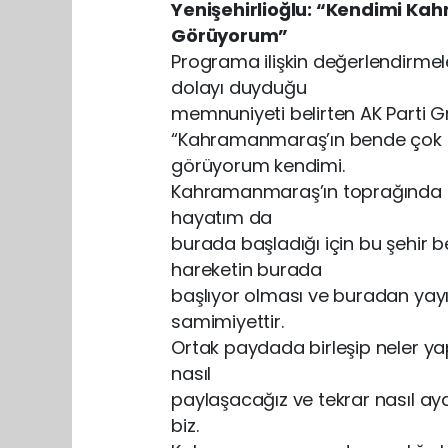
Yenişehirlioğlu: “Kendimi K
Görüyorum”
Programa ilişkin değerlendirm
dolayı duyduğu
memnuniyeti belirten AK Parti Gr
“Kahramanmaraş’ın bende çok ayr
görüyorum kendimi.
Kahramanmaraş’ın toprağında gar
hayatım da
burada başladığı için bu şehir b
hareketin burada
başlıyor olması ve buradan yay
samimiyettir.
Ortak paydada birleşip neler yapı
nasıl
paylaşacağız ve tekrar nasıl aya
biz.