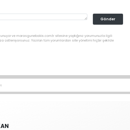
Gönder
lunuyor ve marasgunebakis.com.tr sitesine yaptığınız yorumunuzla ilgili
a üstleniyorsunuz. Yazılan tüm yorumlardan site yönetimi hiçbir şekilde
ı
KAN