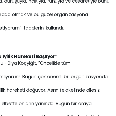
 duruşuyla, halkıyla, ruhuyla ve cesaretiyle bunu
 burada olmak ve bu güzel organizasyona
iyorum” ifadelerini kullandı.
yilik Hareketi Başlıyor”
Hülya Koçyiğit, “Öncelikle tüm
lamlıyorum. Bugün çok önemli bir organizasyonda
k hareketi doğuyor. Asrın felaketinde ailesiz
z elbette onların yanında. Bugün bir araya