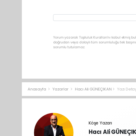
Yorum yazarak Topluluk Kuralları’nı kabul etmiş bu
doğrudan veya dolaylı tüm sorumluluğu tek başınız
sorumlu tutulamaz.
Anasayfa
Yazarlar
Hacı Ali GÜNEÇIKAN
Yazı Detay
Köşe Yazarı
Hacı Ali GÜNEÇI