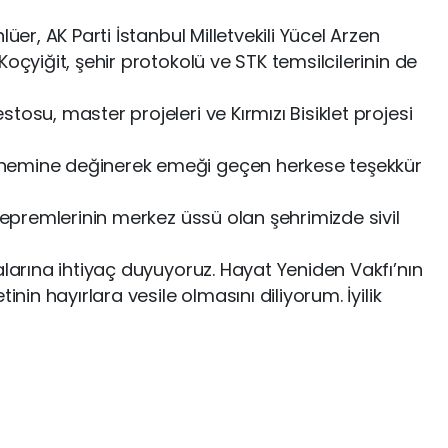
üer, AK Parti İstanbul Milletvekili Yücel Arzen
oçyiğit, şehir protokolü ve STK temsilcilerinin de
tosu, master projeleri ve Kırmızı Bisiklet projesi
nemine değinerek emeği geçen herkese teşekkür
 depremlerinin merkez üssü olan şehrimizde sivil
alarına ihtiyaç duyuyoruz. Hayat Yeniden Vakfı’nın
inin hayırlara vesile olmasını diliyorum. İyilik