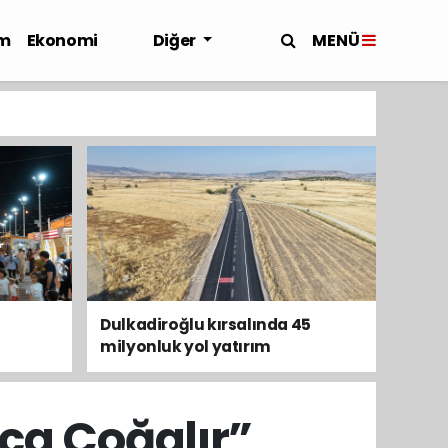
MENÜ
m
Ekonomi
Diğer
Dulkadiroğlu kırsalında 45
milyonluk yol yatırım
tamamladı
kça Çoğalır”