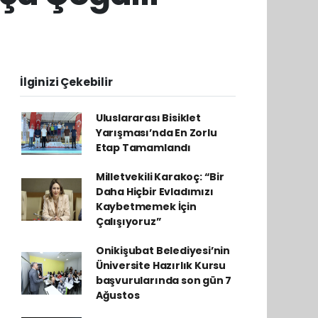
İlginizi Çekebilir
Uluslararası Bisiklet
Yarışması’nda En Zorlu
Etap Tamamlandı
Milletvekili Karakoç: “Bir
Daha Hiçbir Evladımızı
Kaybetmemek İçin
Çalışıyoruz”
Onikişubat Belediyesi’nin
Üniversite Hazırlık Kursu
başvurularında son gün 7
Ağustos