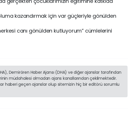
da gerçekten çocuklarımızın eğitimine katkıda
pluma kazandırmak için var güçleriyle gönülden
erkesi canı gönülden kutluyorum” cümlelerini
(İHA), Demirören Haber Ajansı (DHA) ve diğer ajanslar tarafından
erinin müdahalesi olmadan ajans kanallarından çekilmektedir.
r haberi geçen ajanslar olup sitemizin hiç bir editörü sorumlu