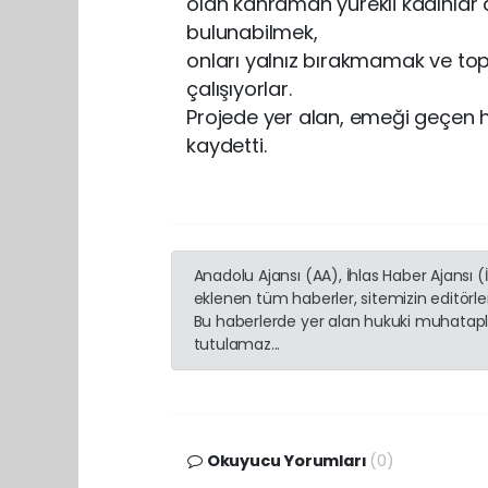
olan kahraman yürekli kadınlar 
bulunabilmek,
onları yalnız bırakmamak ve to
çalışıyorlar.
Projede yer alan, emeği geçen h
kaydetti.
Anadolu Ajansı (AA), İhlas Haber Ajansı 
eklenen tüm haberler, sitemizin editörl
Bu haberlerde yer alan hukuki muhatapla
tutulamaz...
Okuyucu Yorumları
(0)