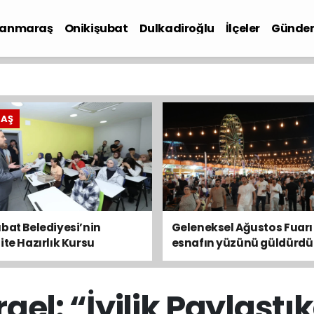
anmaraş
Onikişubat
Dulkadiroğlu
İlçeler
Günde
iyaset
RAŞ
bat Belediyesi’nin
Geleneksel Ağustos Fuarı
ite Hazırlık Kursu
esnafın yüzünü güldürdü
ularında son gün 7
s
el: “İyilik Paylaştı