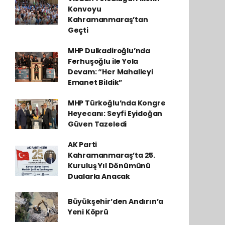
Konvoyu
Kahramanmaraş’tan
Geçti
MHP Dulkadiroğlu’nda
Ferhuşoğlu ile Yola
Devam: “Her Mahalleyi
Emanet Bildik”
MHP Türkoğlu’nda Kongre
Heyecanı: Seyfi Eyidoğan
Güven Tazeledi
AK Parti
Kahramanmaraş’ta 25.
Kuruluş Yıl Dönümünü
Dualarla Anacak
Büyükşehir’den Andırın’a
Yeni Köprü