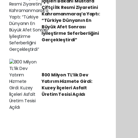
İçişleri Bakanı Mustafa
Çiftçi İlk Resmi Ziyaretini
Kahramanmaraş’a Yaptı:
“Türkiye Dünyanın En
Büyük Afet Sonrası
İyileştirme Seferberliğini
Gerçekleştirdi”
800 Milyon TL’lik Dev
Yatırım Hizmete Girdi:
Kuzey İlçeleri Asfalt
Üretim Tesisi Açıldı