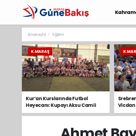
Kahram
Spor
S
Anasayfa
Eğitim
K.MARAŞ
K.MA
Kur’an Kurslarında Futbol
Srebre
Heyecanı: Kupayı Aksu Camii
Vicdan 
Kaldırdı, Kazanan Kardeşlik Oldu
Konvo
Geçti
Ahmet Baya