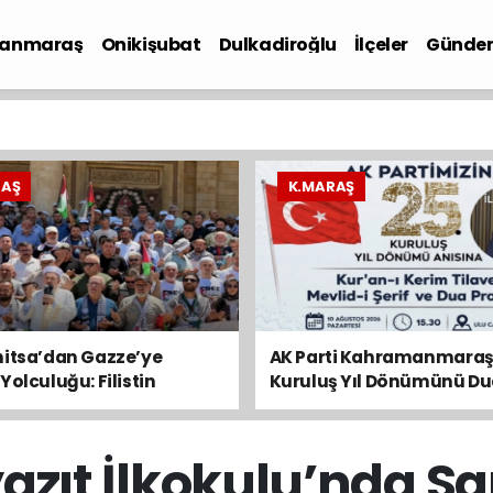
anmaraş
Onikişubat
Dulkadiroğlu
İlçeler
Günde
iyaset
RAŞ
K.MARAŞ
nitsa’dan Gazze’ye
AK Parti Kahramanmaraş’
Yolculuğu: Filistin
Kuruluş Yıl Dönümünü Du
yu Kahramanmaraş’tan
Anacak
zıt İlkokulu’nda San