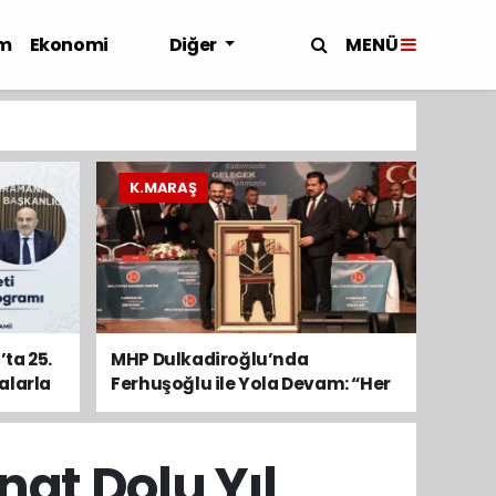
MENÜ
m
Ekonomi
Diğer
K.MARAŞ
ta 25.
MHP Dulkadiroğlu’nda
alarla
Ferhuşoğlu ile Yola Devam: “Her
Mahalleyi Emanet Bildik”
at Dolu Yıl