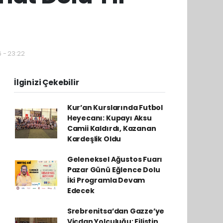
6 - 23:22
İlginizi Çekebilir
Kur’an Kurslarında Futbol
Heyecanı: Kupayı Aksu
Camii Kaldırdı, Kazanan
Kardeşlik Oldu
Geleneksel Ağustos Fuarı
Pazar Günü Eğlence Dolu
İki Programla Devam
Edecek
Srebrenitsa’dan Gazze’ye
Vicdan Yolculuğu: Filistin