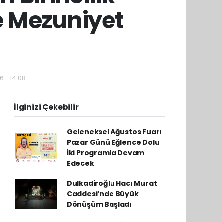
e Mezuniyet
6 - 14:08
İlginizi Çekebilir
Geleneksel Ağustos Fuarı
Pazar Günü Eğlence Dolu
İki Programla Devam
Edecek
Dulkadiroğlu Hacı Murat
Caddesi’nde Büyük
Dönüşüm Başladı