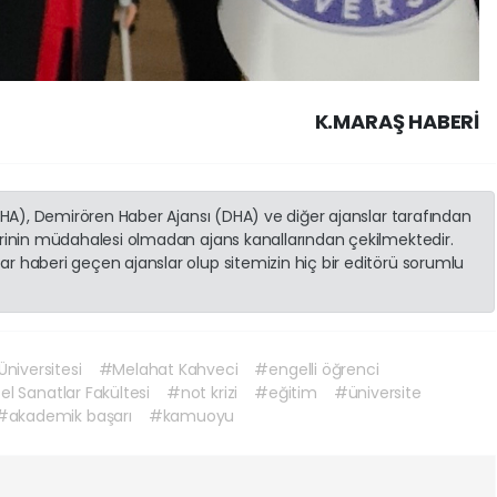
K.MARAŞ HABERİ
(İHA), Demirören Haber Ajansı (DHA) ve diğer ajanslar tarafından
erinin müdahalesi olmadan ajans kanallarından çekilmektedir.
r haberi geçen ajanslar olup sitemizin hiç bir editörü sorumlu
iversitesi
#Melahat Kahveci
#engelli öğrenci
l Sanatlar Fakültesi
#not krizi
#eğitim
#üniversite
#akademik başarı
#kamuoyu