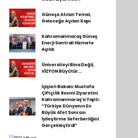
Güneşe Atılan Temel,
Geleceğe Açılan Kapı
Kahramanmaraş Güneş
Enerji Santrali Hizmete
Açıldı
Üniversiteyi Bina Değil,
VİZYON Büyütür...
İçişleri Bakanı Mustafa
Çiftçi İlk Resmi Ziyaretini
Kahramanmaraş’a Yaptı:
“Türkiye Dünyanın En
Büyük Afet Sonrası
İyileştirme Seferberliğini
Gerçekleştirdi”