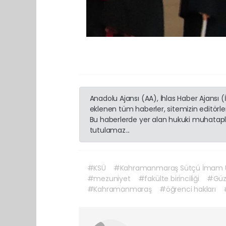
Anadolu Ajansı (AA), İhlas Haber Ajansı 
eklenen tüm haberler, sitemizin editörl
Bu haberlerde yer alan hukuki muhatapla
tutulamaz...
#KSÜ
#Kahramanmaraş Sütçü İmam Ün
#mezuniyet
#fakülte birinciliği
#Güze
#Kahramanmaraş
#öğrenci hakları