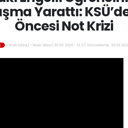
tışma Yarattı: KSÜ’d
Öncesi Not Krizi
(Web Sitesi) - Web Sitesi | 30.06.2026 - 13:37, Güncelleme: 30.06.202
M