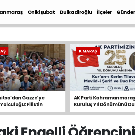
anmaraş
Onikişubat
Dulkadiroğlu
İlçeler
Günde
iyaset
RAŞ
K.MARAŞ
nitsa’dan Gazze’ye
AK Parti Kahramanmaraş’
Yolculuğu: Filistin
Kuruluş Yıl Dönümünü Du
yu Kahramanmaraş’tan
Anacak
ki Engelli Öğrencinin