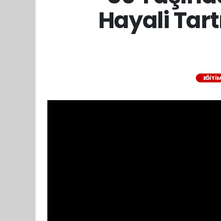
Hayali Tar
EĞITI