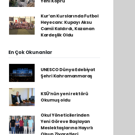
Yeni Köprü
Kur’an Kurslarında Futbol
Heyecanı: Kupayı Aksu
Camii Kaldırdı, Kazanan
Kardeşlik Oldu
En Çok Okunanlar
UNESCO Dünya Edebiyat
Şehri Kahramanmaraş
KSÜ’nün yeni rektörü
Okumuş oldu
Okul Yöneticilerinden
Yeni Göreve Başlayan
Meslektaşlarına Hayırlı
Olsun Ziyaretleri