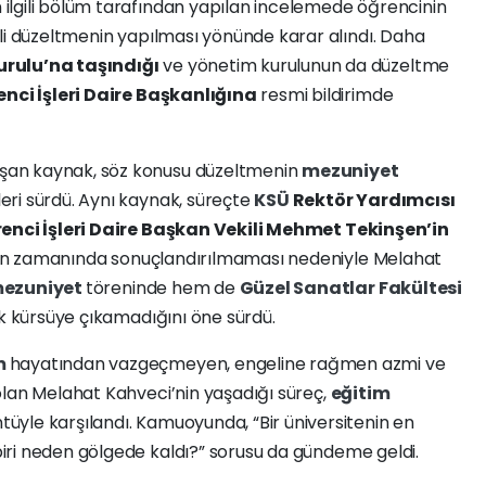
 ilgili bölüm tarafından yapılan incelemede öğrencinin
li düzeltmenin yapılması yönünde karar alındı. Daha
rulu’na taşındığı
ve yönetim kurulunun da düzeltme
nci İşleri Daire Başkanlığına
resmi bildirimde
şan kaynak, söz konusu düzeltmenin
mezuniyet
ri sürdü. Aynı kaynak, süreçte
KSÜ
Rektör Yardımcısı
enci İşleri Daire Başkan Vekili Mehmet Tekinşen’in
lerin zamanında sonuçlandırılmaması nedeniyle Melahat
ezuniyet
töreninde hem de
Güzel Sanatlar Fakültesi
ak kürsüye çıkamadığını öne sürdü.
m
hayatından vazgeçmeyen, engeline rağmen azmi ve
olan Melahat Kahveci’nin yaşadığı süreç,
eğitim
yle karşılandı. Kamuoyunda, “Bir üniversitenin en
iri neden gölgede kaldı?” sorusu da gündeme geldi.