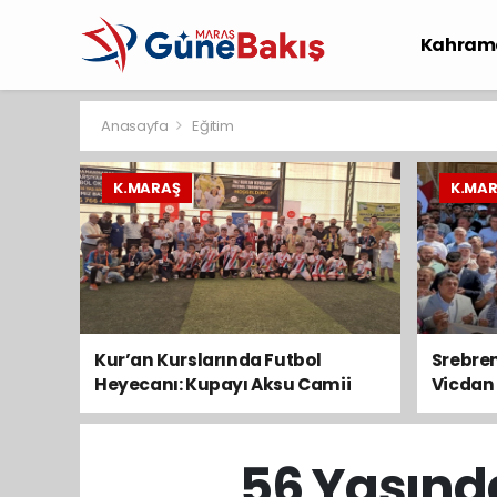
Kahram
Spor
S
Anasayfa
Eğitim
K.MARAŞ
K.MA
Kur’an Kurslarında Futbol
Srebre
Heyecanı: Kupayı Aksu Camii
Vicdan 
Kaldırdı, Kazanan Kardeşlik Oldu
Konvo
Geçti
56 Yaşında