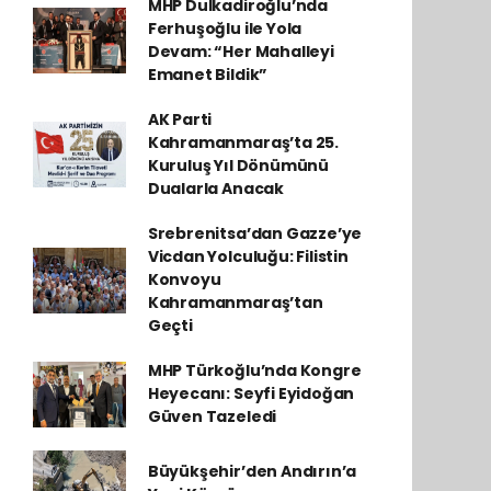
MHP Dulkadiroğlu’nda
Ferhuşoğlu ile Yola
Devam: “Her Mahalleyi
Emanet Bildik”
AK Parti
Kahramanmaraş’ta 25.
Kuruluş Yıl Dönümünü
Dualarla Anacak
Srebrenitsa’dan Gazze’ye
Vicdan Yolculuğu: Filistin
Konvoyu
Kahramanmaraş’tan
Geçti
MHP Türkoğlu’nda Kongre
Heyecanı: Seyfi Eyidoğan
Güven Tazeledi
Büyükşehir’den Andırın’a