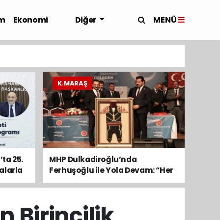
MENÜ
m
Ekonomi
Diğer
K.MARAŞ
ta 25.
MHP Dulkadiroğlu’nda
alarla
Ferhuşoğlu ile Yola Devam: “Her
Mahalleyi Emanet Bildik”
 Birincilik