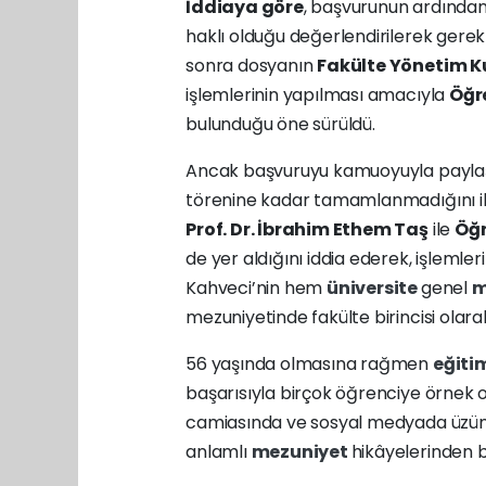
İddiaya göre
, başvurunun ardından
haklı olduğu değerlendirilerek gerek
sonra dosyanın
Fakülte Yönetim Ku
işlemlerinin yapılması amacıyla
Öğre
bulunduğu öne sürüldü.
Ancak başvuruyu kamuoyuyla payla
törenine kadar tamamlanmadığını ile
Prof. Dr. İbrahim Ethem Taş
ile
Öğr
de yer aldığını iddia ederek, işlem
Kahveci’nin hem
üniversite
genel
m
mezuniyetinde fakülte birincisi olar
56 yaşında olmasına rağmen
eğiti
başarısıyla birçok öğrenciye örnek 
camiasında ve sosyal medyada üzüntü
anlamlı
mezuniyet
hikâyelerinden b