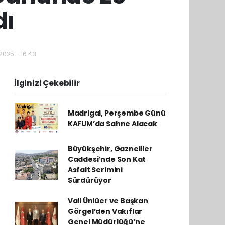
dı
.2025 - 16:43
İlginizi Çekebilir
Madrigal, Perşembe Günü
KAFUM’da Sahne Alacak
Büyükşehir, Gazneliler
Caddesi’nde Son Kat
Asfalt Serimini
Sürdürüyor
Vali Ünlüer ve Başkan
Görgel’den Vakıflar
Genel Müdürlüğü’ne