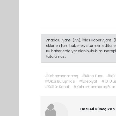
Anadolu Ajansı (AA), İhlas Haber Ajansı 
eklenen tüm haberler, sitemizin editörl
Bu haberlerde yer alan hukuki muhatapla
tutulamaz...
#Kahramanmaraş
#Kitap Fuarı
#Kült
#Okur Buluşması
#Edebiyat
#10. Ulu
#Kültür Sanat
#Kahramanmaraş Fuar 
Hacı Ali Güneçıkan