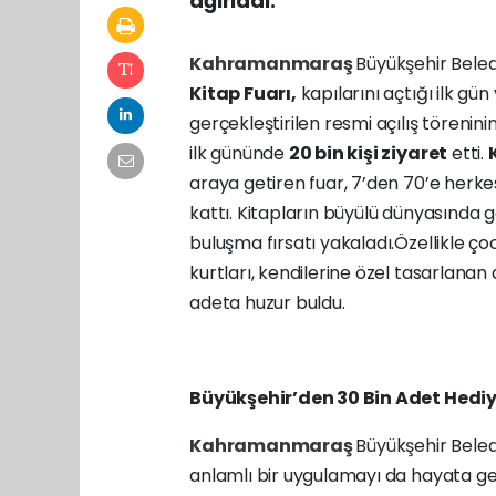
ağırladı.
Kahramanmaraş
Büyükşehir Beled
Kitap Fuarı,
kapılarını açtığı ilk gün
gerçekleştirilen resmi açılış törenin
ilk gününde
20 bin kişi ziyaret
etti.
araya getiren fuar, 7’den 70’e herkes
kattı. Kitapların büyülü dünyasında g
buluşma fırsatı yakaladı.Özellikle çocu
kurtları, kendilerine özel tasarlanan 
adeta huzur buldu.
Büyükşehir’den 30 Bin Adet Hediy
Kahramanmaraş
Büyükşehir Beledi
anlamlı bir uygulamayı da hayata g