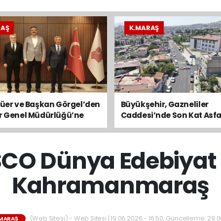
RAŞ
K.MARAŞ
lüer ve Başkan Görgel’den
Büyükşehir, Gazneliler
ar Genel Müdürlüğü’ne
Caddesi’nde Son Kat Asfa
Serimini Sürdürüyor
CO Dünya Edebiyat 
Kahramanmaraş
(Web Sitesi) - Web Sitesi | 19.06.2026 - 16:50, Güncelleme: 29.
MARAŞ