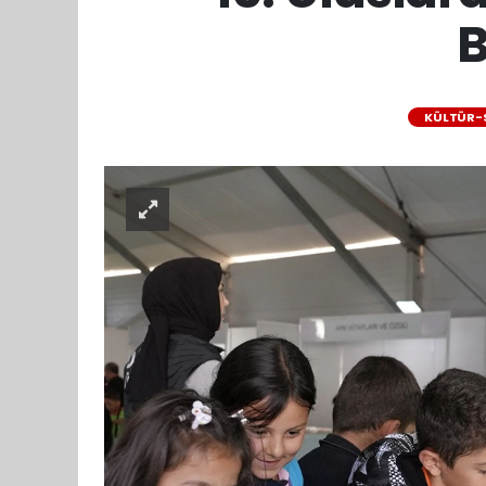
B
KÜLTÜR-