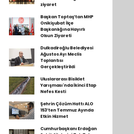
ziyaret
Başkan Toptaş’tan MHP
Onikişubat İlçe
Başkanlığına Hayırlı
Olsun Ziyareti
Dulkadiroğlu Belediyesi
Ağustos Ayı Meclis
Toplantısı
Gerçekleştirildi
Uluslararası Bisiklet
Yarışması'nda İkinci Etap
Nefes Kesti
Şehrin Çözüm Hattı ALO
153’ten Temmuz Ayında
Etkin Hizmet
Cumhurbaşkanı Erdoğan