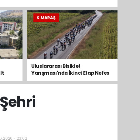
K.MARAŞ
Uluslararası Bisiklet
lt
Yarışması'nda İkinci Etap Nefes
Kesti
Şehri
06.2026 - 23:02