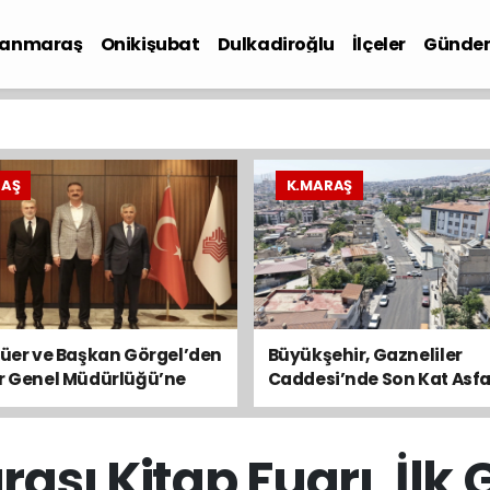
anmaraş
Onikişubat
Dulkadiroğlu
İlçeler
Günde
iyaset
RAŞ
K.MARAŞ
lüer ve Başkan Görgel’den
Büyükşehir, Gazneliler
ar Genel Müdürlüğü’ne
Caddesi’nde Son Kat Asfa
Serimini Sürdürüyor
arası Kitap Fuarı, İl