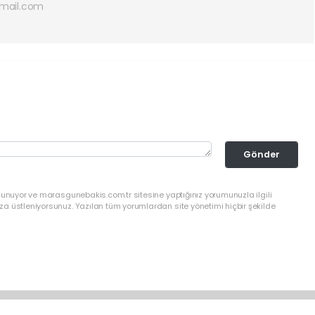
mail.com
Gönder
lunuyor ve marasgunebakis.com.tr sitesine yaptığınız yorumunuzla ilgili
a üstleniyorsunuz. Yazılan tüm yorumlardan site yönetimi hiçbir şekilde