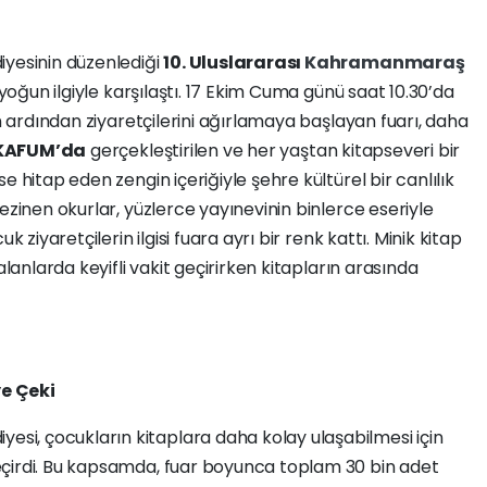
iyesinin düzenlediği
10. Uluslararası
Kahramanmaraş
 yoğun ilgiyle karşılaştı. 17 Ekim Cuma günü saat 10.30’da
in ardından ziyaretçilerini ağırlamaya başlayan fuarı, daha
KAFUM’da
gerçekleştirilen ve her yaştan kitapseveri bir
e hitap eden zengin içeriğiyle şehre kültürel bir canlılık
ezinen okurlar, yüzlerce yayınevinin binlerce eseriyle
k ziyaretçilerin ilgisi fuara ayrı bir renk kattı. Minik kitap
alanlarda keyifli vakit geçirirken kitapların arasında
e Çeki
yesi, çocukların kitaplara daha kolay ulaşabilmesi için
eçirdi. Bu kapsamda, fuar boyunca toplam 30 bin adet