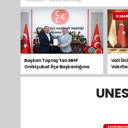
Anasayfa
Kahramanmaraş
K.MA
Başkan Toptaş’tan MHP
Vali Ün
Onikişubat İlçe Başkanlığına
Vakıfl
Hayırlı Olsun Ziyareti
ziyaret
UNES
KAHRAMAN