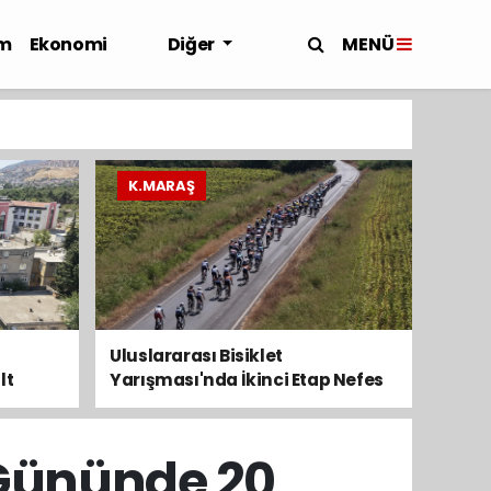
MENÜ
m
Ekonomi
Diğer
K.MARAŞ
Uluslararası Bisiklet
lt
Yarışması'nda İkinci Etap Nefes
Kesti
k Gününde 20