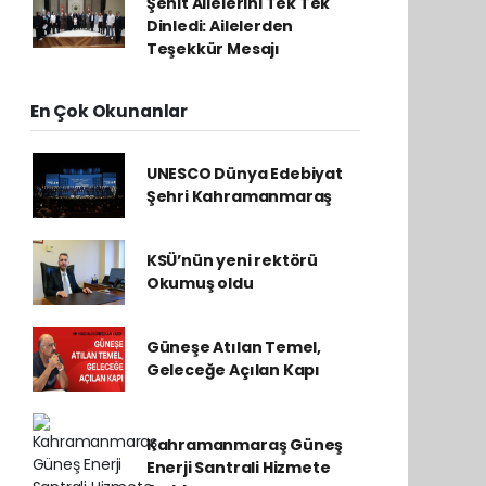
Şehit Ailelerini Tek Tek
Dinledi: Ailelerden
Teşekkür Mesajı
En Çok Okunanlar
UNESCO Dünya Edebiyat
Şehri Kahramanmaraş
KSÜ’nün yeni rektörü
Okumuş oldu
Güneşe Atılan Temel,
Geleceğe Açılan Kapı
Kahramanmaraş Güneş
Enerji Santrali Hizmete