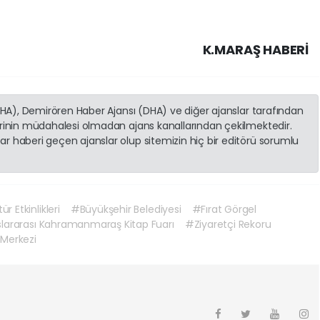
K.MARAŞ HABERİ
(İHA), Demirören Haber Ajansı (DHA) ve diğer ajanslar tarafından
erinin müdahalesi olmadan ajans kanallarından çekilmektedir.
r haberi geçen ajanslar olup sitemizin hiç bir editörü sorumlu
ür Etkinlikleri
#Büyükşehir Belediyesi
#Fırat Görgel
slararası Kahramanmaraş Kitap Fuarı
#Ziyaretçi Rekoru
Merkezi