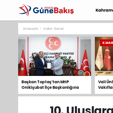
Kahram
Spor
S
Anasayfa
Kültür-Sanat
K.MA
Başkan Toptaş’tan MHP
Vali Ün
Onikişubat İlçe Başkanlığına
Vakıfl
Hayırlı Olsun Ziyareti
ziyaret
10. Uluslar