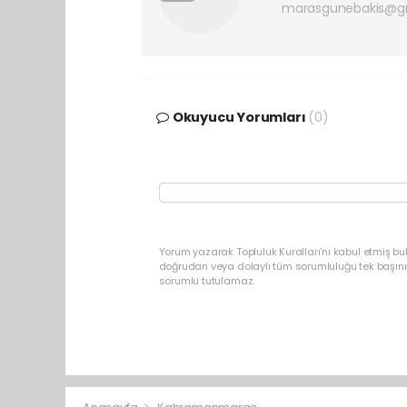
marasgunebakis@g
Okuyucu Yorumları
(0)
Yorum yazarak Topluluk Kuralları’nı kabul etmiş bu
doğrudan veya dolaylı tüm sorumluluğu tek başınız
sorumlu tutulamaz.