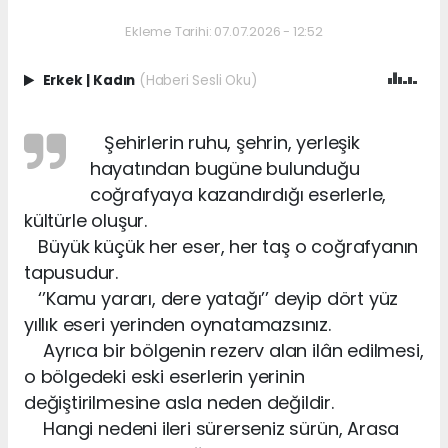
Ekleme Tarihi: 07.07.2026 - 12:52
Erkek
|
Kadın
(Haberi Sesli Oku)
Şehirlerin ruhu, şehrin, yerleşik
hayatından bugüne bulunduğu
coğrafyaya kazandırdığı eserlerle,
kültürle oluşur.
Büyük küçük her eser, her taş o coğrafyanın
tapusudur.
‘’Kamu yararı, dere yatağı’’ deyip dört yüz
yıllık eseri yerinden oynatamazsınız.
Ayrıca bir bölgenin rezerv alan ilân edilmesi,
o bölgedeki eski eserlerin yerinin
değiştirilmesine asla neden değildir.
Hangi nedeni ileri sürerseniz sürün, Arasa