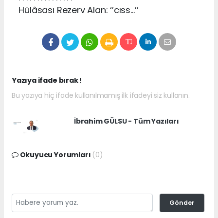
Hülâsası Rezerv Alan: ‘’cıss…’’
Yazıya ifade bırak !
Bu yazıya hiç ifade kullanılmamış ilk ifadeyi siz kullanın.
İbrahim GÜLSU - Tüm Yazıları
Okuyucu Yorumları
(0)
Gönder