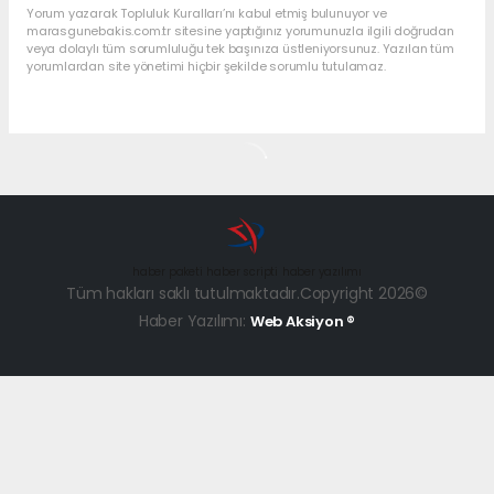
Yorum yazarak Topluluk Kuralları’nı kabul etmiş bulunuyor ve
marasgunebakis.com.tr sitesine yaptığınız yorumunuzla ilgili doğrudan
veya dolaylı tüm sorumluluğu tek başınıza üstleniyorsunuz. Yazılan tüm
yorumlardan site yönetimi hiçbir şekilde sorumlu tutulamaz.
haber paketi
haber scripti
haber yazılımı
Tüm hakları saklı tutulmaktadır.Copyright 2026©
Haber Yazılımı:
Web Aksiyon ®