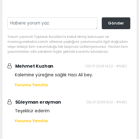
Gönder
Yorum yazarak Topluluk Kuralları’nı kabul etmiş bulunuyor ve
marasgunebakis.com.tr sitesine yaptığınız yorumunuzla ilgili doğrudan
veya dolaylı tüm sorumluluğu tek başınıza üstleniyorsunuz. Yazılan tüm
yorumlardan site yönetimi hiçbir şekilde sorumlu tutulamaz.
Mehmet Kuzhan
(02.07.2026 14:22 - #565)
Kalemine yüreğine sağlık Hacı Ali bey.
Yorumu Yanıtla
Süleyman erayman
(02.07.2026 15:12 - #566)
Teşekkür ederim
Yorumu Yanıtla