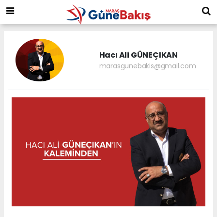
Hacı Ali GÜNEÇIKAN
marasgunebakis@gmail.com