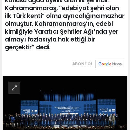
konusu ağda üyelik alan ilk şehirdir.
Kahramanmaraş, “edebiyat şehri olan
ilk Türk kenti” olma ayrıcalığına mazhar
olmuştur. Kahramanmaraş’ın, edebi
kimliğiyle Yaratıcı Şehriler Ağı’nda yer
almayı fazlasıyla hak ettiği bir
gerçektir” dedi.
ABONE OL