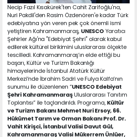
Necip Fazıl Kısakürek'ten Cahit Zarifoğlu'na,
Nuri Pakdil'den Rasim Özdenören'e kadar Türk
edebiyatına yön veren pek çok önemli ismi
yetiştiren Kahramanmaraş,
UNESCO
Yaratıcı
Şehirler Ağı'na "Edebiyat Şehri" olarak kabul
edilerek kültürel birikimini uluslararası ölçekte
tescilledi. Kahramanmaraş’ın elde ettiği bu
başarı, Kültür ve Turizm Bakanlığı
himayelerinde İstanbul Atatürk Kültür
Merkezi’nde İbrahim Sadri ve Fulya Kalfa’nın
sunumu ile düzenlenen “
UNESCO
Edebiyat
Şehri Kahramanmaraş
Uluslararası Tanıtım
Toplantısı” ile taçlandırıldı. Programa,
Kültür
ve Turizm Bakanı Mehmet Nuri Ersoy, 66.
Hükümet Tarım ve Orman Bakanı Prof. Dr.
Vahit Kirişci, İstanbul Valisi Davut Gül,
Kahramanmaraş Valisi Mükerrem Ünlüer,