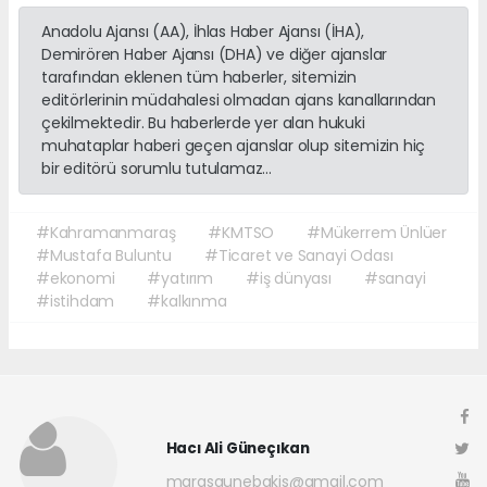
Anadolu Ajansı (AA), İhlas Haber Ajansı (İHA),
Demirören Haber Ajansı (DHA) ve diğer ajanslar
tarafından eklenen tüm haberler, sitemizin
editörlerinin müdahalesi olmadan ajans kanallarından
çekilmektedir. Bu haberlerde yer alan hukuki
muhataplar haberi geçen ajanslar olup sitemizin hiç
bir editörü sorumlu tutulamaz...
#Kahramanmaraş
#KMTSO
#Mükerrem Ünlüer
#Mustafa Buluntu
#Ticaret ve Sanayi Odası
#ekonomi
#yatırım
#iş dünyası
#sanayi
#istihdam
#kalkınma
Hacı Ali Güneçıkan
marasgunebakis@gmail.com