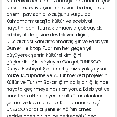
Nuri Pakdil'den Cahit Zarifoğlu'na kadar birçok
önemli edebiyatçının mirasının bu başarıda
önemli pay sahibi olduğunu vurguladı.
Kahramanmaraş'ta kültür ve edebiyat
hayatını canlı tutmak amacıyla çok sayıda
edebiyat dergisine destek verildiğini,
Uluslararası Kahramanmaraş Şiir ve Edebiyat
Günleri ile Kitap Fuarı'nın her geçen yıl
büyüyerek şehrin kültürel kimliğini
güçlendirdiğini söyleyen Görgel, “UNESCO
Dünya Edebiyat Şehri kimliğimize yakışır yeni
müze, kütüphane ve kültür merkezi projelerini
Kültür ve Turizm Bakanlığımızla iş birliği içinde
hayata geçirmeye hazırlanıyoruz. Edebiyat ve
sanat sokakları ile yeni nesil kültür alanlarını
şehrimize kazandırarak Kahramanmaraş'ı
UNESCO Yaratıcı Şehirler Ağı'nın örnek
şehirlerinden biri haline getireceğiz" dedi.