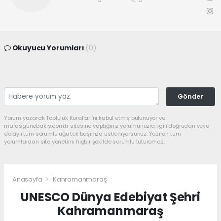
Okuyucu Yorumları
(0)
Gönder
Yorum yazarak Topluluk Kuralları’nı kabul etmiş bulunuyor ve
marasgunebakis.com.tr sitesine yaptığınız yorumunuzla ilgili doğrudan veya
dolaylı tüm sorumluluğu tek başınıza üstleniyorsunuz. Yazılan tüm
yorumlardan site yönetimi hiçbir şekilde sorumlu tutulamaz.
Anasayfa
Kahramanmaraş
UNESCO Dünya Edebiyat Şehri
Kahramanmaraş