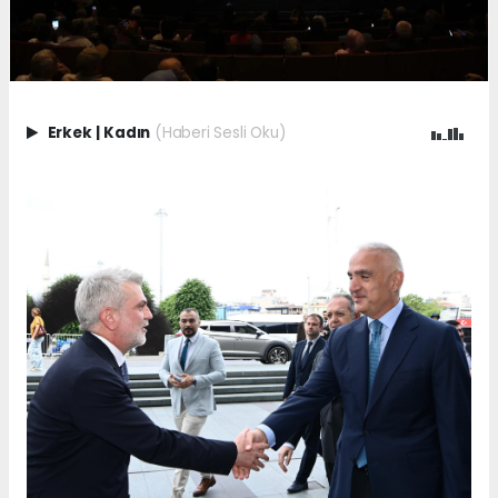
Erkek
|
Kadın
(Haberi Sesli Oku)