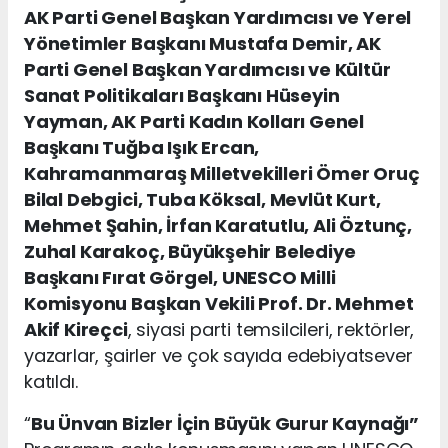
AK Parti Genel Başkan Yardımcısı ve Yerel
Yönetimler Başkanı Mustafa Demir, AK
Parti Genel Başkan Yardımcısı ve Kültür
Sanat Politikaları Başkanı Hüseyin
Yayman, AK Parti Kadın Kolları Genel
Başkanı Tuğba Işık Ercan,
Kahramanmaraş Milletvekilleri Ömer Oruç
Bilal Debgici, Tuba Köksal, Mevlüt Kurt,
Mehmet Şahin, İrfan Karatutlu, Ali Öztunç,
Zuhal Karakoç, Büyükşehir Belediye
Başkanı Fırat Görgel, UNESCO Milli
Komisyonu Başkan Vekili Prof. Dr. Mehmet
Akif Kireçci
, siyasi parti temsilcileri, rektörler,
yazarlar, şairler ve çok sayıda edebiyatsever
katıldı.
“
Bu Ünvan Bizler İçin Büyük Gurur Kaynağı”