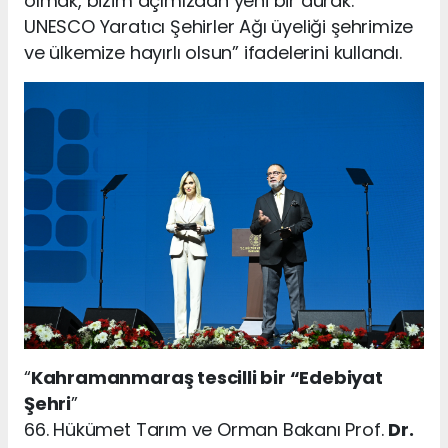
olmak, bizim açımızdan yeni bir durak.
UNESCO Yaratıcı Şehirler Ağı üyeliği şehrimize
ve ülkemize hayırlı olsun” ifadelerini kullandı.
“
Kahramanmaraş tescilli bir “Edebiyat
Şehri
”
66. Hükümet Tarım ve Orman Bakanı Prof.
Dr.