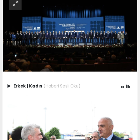
Erkek
|
Kadın
(Haberi Sesli Oku)