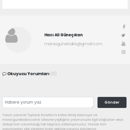
Hacı Ali Güneçıkan
marasgunebakis@gmail.com
Okuyucu Yorumları
(0)
Gönder
Yorum yazarak Topluluk Kuralları’nı kabul etmiş bulunuyor ve
marasgunebakis.com.tr sitesine yaptığınız yorumunuzla ilgili doğrudan veya
dolaylı tüm sorumluluğu tek başınıza üstleniyorsunuz. Yazılan tüm
yorumlardan site yönetimi hiçbir şekilde sorumlu tutulamaz.