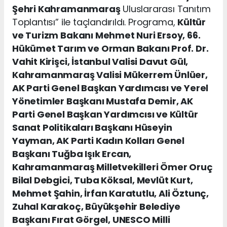
Şehri Kahramanmaraş
Uluslararası Tanıtım
Toplantısı” ile taçlandırıldı. Programa,
Kültür
ve Turizm Bakanı Mehmet Nuri Ersoy, 66.
Hükümet Tarım ve Orman Bakanı Prof. Dr.
Vahit Kirişci, İstanbul Valisi Davut Gül,
Kahramanmaraş Valisi Mükerrem Ünlüer,
AK Parti Genel Başkan Yardımcısı ve Yerel
Yönetimler Başkanı Mustafa Demir, AK
Parti Genel Başkan Yardımcısı ve Kültür
Sanat Politikaları Başkanı Hüseyin
Yayman, AK Parti Kadın Kolları Genel
Başkanı Tuğba Işık Ercan,
Kahramanmaraş Milletvekilleri Ömer Oruç
Bilal Debgici, Tuba Köksal, Mevlüt Kurt,
Mehmet Şahin, İrfan Karatutlu, Ali Öztunç,
Zuhal Karakoç, Büyükşehir Belediye
Başkanı Fırat Görgel, UNESCO Milli