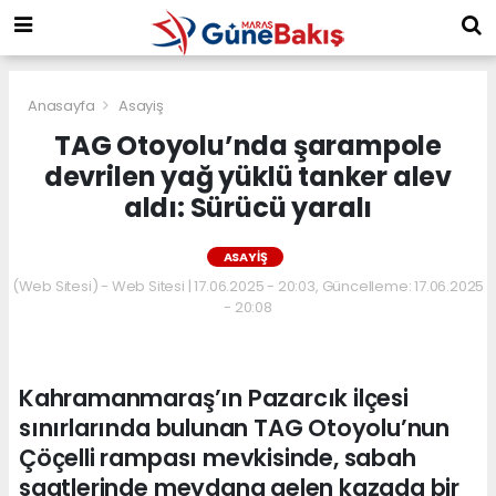
Anasayfa
Asayiş
TAG Otoyolu’nda şarampole
devrilen yağ yüklü tanker alev
aldı: Sürücü yaralı
ASAYIŞ
(Web Sitesi) - Web Sitesi | 17.06.2025 - 20:03, Güncelleme: 17.06.2025
- 20:08
Kahramanmaraş’ın Pazarcık ilçesi
sınırlarında bulunan TAG Otoyolu’nun
Çöçelli rampası mevkisinde, sabah
saatlerinde meydana gelen kazada bir