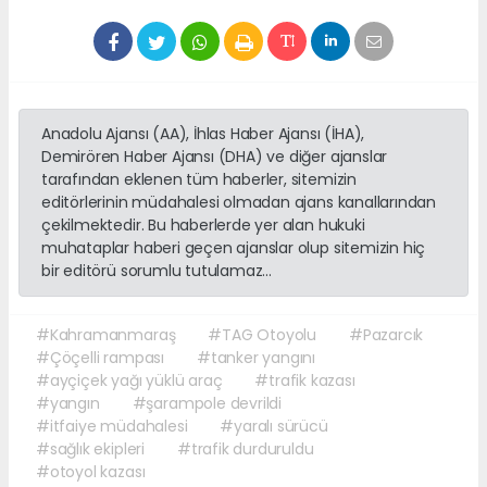
Anadolu Ajansı (AA), İhlas Haber Ajansı (İHA),
Demirören Haber Ajansı (DHA) ve diğer ajanslar
tarafından eklenen tüm haberler, sitemizin
editörlerinin müdahalesi olmadan ajans kanallarından
çekilmektedir. Bu haberlerde yer alan hukuki
muhataplar haberi geçen ajanslar olup sitemizin hiç
bir editörü sorumlu tutulamaz...
#Kahramanmaraş
#TAG Otoyolu
#Pazarcık
#Çöçelli rampası
#tanker yangını
#ayçiçek yağı yüklü araç
#trafik kazası
#yangın
#şarampole devrildi
#itfaiye müdahalesi
#yaralı sürücü
#sağlık ekipleri
#trafik durduruldu
#otoyol kazası