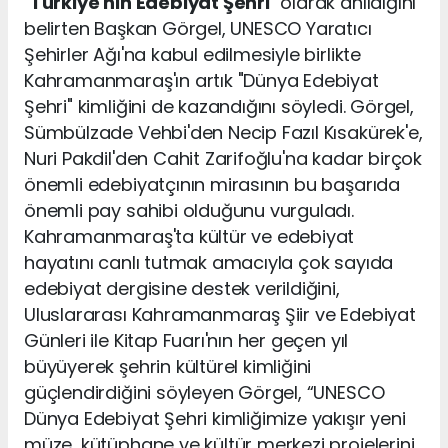
"
Türkiye'nin Edebiyat Şehri
" olarak anıldığını
belirten Başkan Görgel, UNESCO Yaratıcı
Şehirler Ağı'na kabul edilmesiyle birlikte
Kahramanmaraş'ın artık "Dünya Edebiyat
Şehri" kimliğini de kazandığını söyledi. Görgel,
Sümbülzade Vehbi'den Necip Fazıl Kısakürek'e,
Nuri Pakdil'den Cahit Zarifoğlu'na kadar birçok
önemli edebiyatçının mirasının bu başarıda
önemli pay sahibi olduğunu vurguladı.
Kahramanmaraş'ta kültür ve edebiyat
hayatını canlı tutmak amacıyla çok sayıda
edebiyat dergisine destek verildiğini,
Uluslararası Kahramanmaraş Şiir ve Edebiyat
Günleri ile Kitap Fuarı'nın her geçen yıl
büyüyerek şehrin kültürel kimliğini
güçlendirdiğini söyleyen Görgel, “UNESCO
Dünya Edebiyat Şehri kimliğimize yakışır yeni
müze, kütüphane ve kültür merkezi projelerini